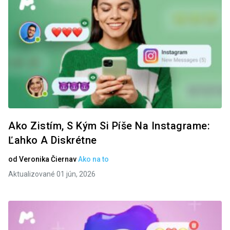
Ako Zistím, S Kým Si Píše Na Instagrame:
Ľahko A Diskrétne
od
Veronika Čierna
v
Ako na to
Aktualizované 01 jún, 2026