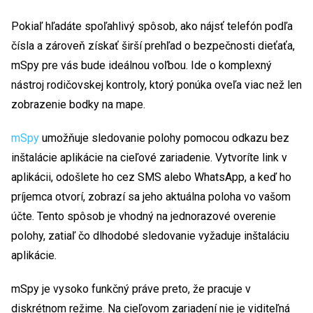
Pokiaľ hľadáte spoľahlivý spôsob, ako nájsť telefón podľa
čísla a zároveň získať širší prehľad o bezpečnosti dieťaťa,
mSpy pre vás bude ideálnou voľbou. Ide o komplexný
nástroj rodičovskej kontroly, ktorý ponúka oveľa viac než len
zobrazenie bodky na mape.
mSpy
umožňuje sledovanie polohy pomocou odkazu bez
inštalácie aplikácie na cieľové zariadenie. Vytvoríte link v
aplikácii, odošlete ho cez SMS alebo WhatsApp, a keď ho
príjemca otvorí, zobrazí sa jeho aktuálna poloha vo vašom
účte. Tento spôsob je vhodný na jednorazové overenie
polohy, zatiaľ čo dlhodobé sledovanie vyžaduje inštaláciu
aplikácie.
mSpy je vysoko funkčný práve preto, že pracuje v
diskrétnom režime. Na cieľovom zariadení nie je viditeľná