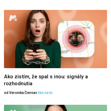
Ako zistím, že spal s inou: signály a
rozhodnutia
od
Veronika Čierna
v
Ako na to