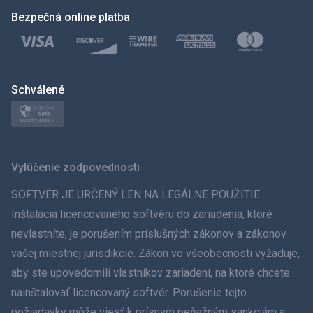
Bezpečná online platba
한국의
Türkçe
Polski
Schválené
日本
Norsk
Vylúčenie zodpovednosti
Svenska
SOFTVÉR JE URČENÝ LEN NA LEGÁLNE POUŽITIE.
Inštalácia licencovaného softvéru do zariadenia, ktoré
ภาษาไทย
nevlastníte, je porušením príslušných zákonov a zákonov
vašej miestnej jurisdikcie. Zákon vo všeobecnosti vyžaduje,
简体中文
aby ste upovedomili vlastníkov zariadení, na ktoré chcete
Dansk
nainštalovať licencovaný softvér. Porušenie tejto
požiadavky môže viesť k prísnym peňažným sankciám a