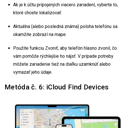
Ak je k účtu pripojených viacero zariadení, vyberte to,
ktoré chcete lokalizovať.
Aktuálna (alebo posledná známa) poloha telefónu sa
okamžite zobrazí na mape.
Použite funkciu Zvoniť, aby telefón hlasno zvonil, čo
vám pomôže rýchlejšie ho nájsť. V prípade potreby
môžete zariadenie tiež na diaľku uzamknúť alebo
vymazať jeho údaje.
Metóda č. 6: iCloud Find Devices