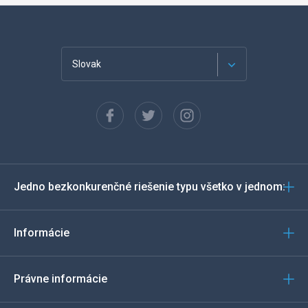
Slovak
English (USA)
Français
Español
Jedno bezkonkurenčné riešenie typu všetko v jednom:
Deutsch
Português
Informácie
Italiano
Právne informácie
العربية