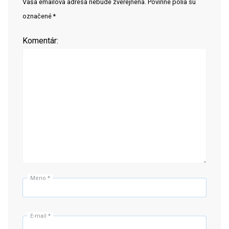
Vaša emailová adresa nebude zverejnená. Povinné polia sú
označené *
Komentár:
Meno
*
E-mail
*