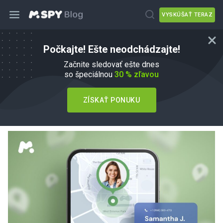
VYSKÚŠAŤ TERAZ
Počkajte! Ešte neodchádzajte!
Ako nájsť telefón podľa čísla:
Začnite sledovať ešte dnes
Kompletný sprievodca pre rodičov
so špeciálnou
30 % zľavou
od
Veronika Čierna
v
Ako na to
ZÍSKAŤ PONUKU
Aktualizované 01 jún, 2026