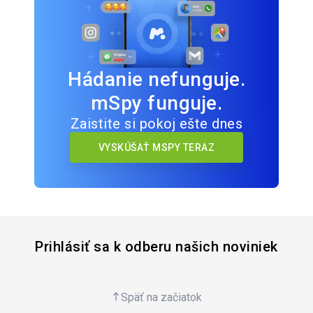
Hádanie nefunguje.
mSpy funguje.
Zaistite si pokoj ešte dnes
VYSKÚŠAŤ MSPY TERAZ
Prihlásiť sa k odberu našich noviniek
Späť na začiatok