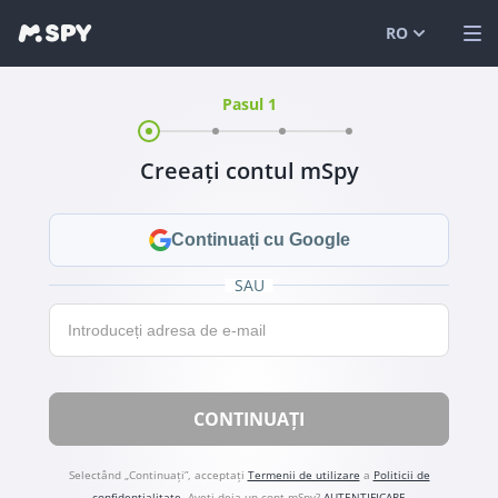
RO
Pasul 1
English
VIZUALIZAȚI DEMO
Español
AUTENTIFICARE
Creeați contul mSpy
Português (
CARACTERISTICI
العربية
SOLUȚII
Continuați cu Google
Türkçe
FAQ
SAU
E-mail
日本
BLOG
简体中文
CONTINUAȚI
ภาษาไทย
हिंदी
Selectând „Continuați”, acceptați
Termenii de utilizare
a
Politicii de
confidențialitate
.
Aveți deja un cont mSpy?
AUTENTIFICARE