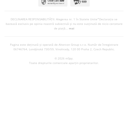
DECLINAREA RESPONSABILITĂȚII: Alegerea nr. 1 în Statele Unite*Declarația se
bazează exclusiv pe opinia noastră subiectivă și nu este susținută de nicio cercetare
de piață...
mai
Pagina este deținută și operată de Altercon Group s.r.o.
Număr de înregistrare
06746764, Londýnská 730/59, Vinohrady, 120 00 Praha 2, Czech Republic.
© 2026 mSpy.
Toate drepturile comerciale aparțin proprietarilor.