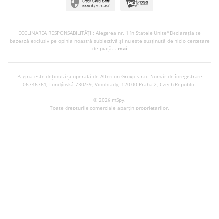
DECLINAREA RESPONSABILITĂȚII: Alegerea nr. 1 în Statele Unite*Declarația se
bazează exclusiv pe opinia noastră subiectivă și nu este susținută de nicio cercetare
de piață...
mai
Pagina este deținută și operată de Altercon Group s.r.o.
Număr de înregistrare
06746764, Londýnská 730/59, Vinohrady, 120 00 Praha 2, Czech Republic.
© 2026 mSpy.
Toate drepturile comerciale aparțin proprietarilor.