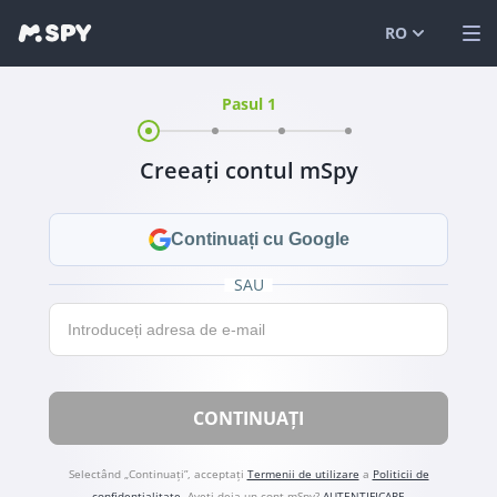
RO
Pasul 1
English
VIZUALIZAȚI DEMO
Español
AUTENTIFICARE
Creeați contul mSpy
Português (
CARACTERISTICI
العربية
SOLUȚII
Continuați cu Google
Türkçe
FAQ
SAU
E-mail
日本
BLOG
简体中文
CONTINUAȚI
ภาษาไทย
हिंदी
Selectând „Continuați”, acceptați
Termenii de utilizare
a
Politicii de
confidențialitate
.
Aveți deja un cont mSpy?
AUTENTIFICARE