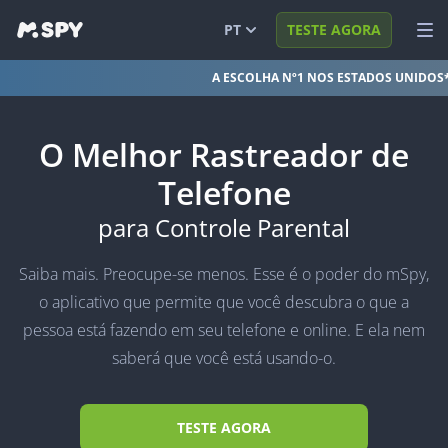
PT
TESTE AGORA
A ESCOLHA Nº1 NOS ESTADOS UNIDOS
English
VER DEMO
Español
ENTRAR
O Melhor Rastreador de
Português (BR)
FUNÇÕES
Telefone
العربية
SOLUÇÕES
para Controle Parental
Türkçe
FAQ
Saiba mais. Preocupe-se menos. Esse é o poder do mSpy,
日本
BLOG
o aplicativo que permite que você descubra o que a
pessoa está fazendo em seu telefone e online. E ela nem
简体中文
saberá que você está usando-o.
ภาษาไทย
हिंदी
TESTE AGORA