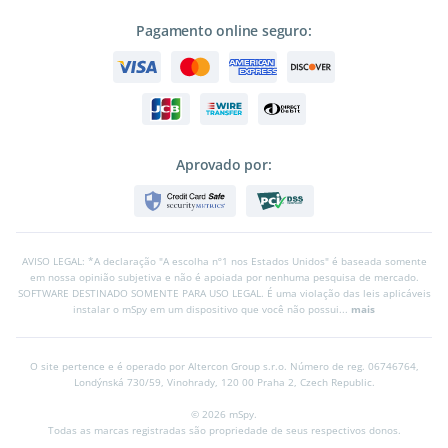
Pagamento online seguro:
Aprovado por:
AVISO LEGAL: *A declaração "A escolha nº1 nos Estados Unidos" é baseada somente
em nossa opinião subjetiva e não é apoiada por nenhuma pesquisa de mercado.
SOFTWARE DESTINADO SOMENTE PARA USO LEGAL. É uma violação das leis aplicáveis
instalar o mSpy em um dispositivo que você não possui...
mais
O site pertence e é operado por Altercon Group s.r.o.
Número de reg. 06746764,
Londýnská 730/59, Vinohrady, 120 00 Praha 2, Czech Republic.
© 2026 mSpy.
Todas as marcas registradas são propriedade de seus respectivos donos.