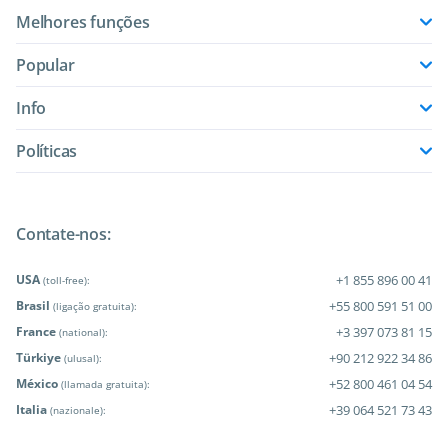
Melhores funções
Popular
Info
Políticas
Contate-nos:
USA
+1 855 896 00 41
(toll-free):
Brasil
+55 800 591 51 00
(ligação gratuita):
France
+3 397 073 81 15
(national):
Türkiye
+90 212 922 34 86
(ulusal):
México
+52 800 461 04 54
(llamada gratuita):
Italia
+39 064 521 73 43
(nazionale):