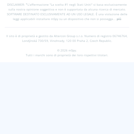
DISCLAIMER: *L'affermazione "La scelta #1 negli Stati Uniti" si basa esclusivamente
sulla nostra opinione soggettiva e non è supportata da alcuna ricerca di mercato.
SOFTWARE DESTINATO ESCLUSIVAMENTE AD UN USO LEGALE. È una violazione delle
leggi applicabili installare mSpy su un dispositivo che non si possegga...
più
Il sito è di proprietà e gestito da Altercon Group s.r.o.
Numero di registro 06746764,
Londýnská 730/59, Vinohrady, 120 00 Praha 2, Czech Republic.
© 2026 mSpy.
Tutti i marchi sono di proprietà dei loro rispettivi titolari.