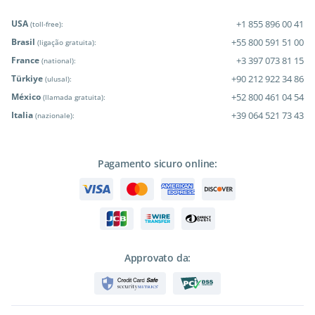
USA
+1 855 896 00 41
(toll-free):
Brasil
+55 800 591 51 00
(ligação gratuita):
France
+3 397 073 81 15
(national):
Türkiye
+90 212 922 34 86
(ulusal):
México
+52 800 461 04 54
(llamada gratuita):
Italia
+39 064 521 73 43
(nazionale):
Pagamento sicuro online:
Approvato da: