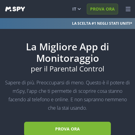
IT
PROVA ORA
LA SCELTA #1 NEGLI STATI UNITI*
English
VEDI DEMO
Español
ACCEDI
La Migliore App di
Português (BR)
FUNZIONI
Monitoraggio
العربية
SOLUZIONI
per il Parental Control
Türkçe
FAQ
Sapere di più. Preoccuparsi di meno. Questo è il potere di
日本
BLOG
mSpy, l'app che ti permette di scoprire cosa stanno
facendo al telefono e online. E non sapranno nemmeno
简体中文
che la stai usando.
ภาษาไทย
हिंदी
PROVA ORA