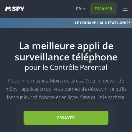
FR
ESSAYER
LE CHOIX Nº1 AUX ÉTATS-UNIS*
English
VOIR DÉMO
Español
CONNEXION
La meilleure appli de
Português (BR)
FONCTIONS
surveillance téléphone
العربية
SOLUTIONS
pour le Contrôle Parental
Türkçe
FAQ
Plus d'informations. Moins de stress. Voici le pouvoir de
日本
BLOG
mSpy, l'application qui vous permet de découvrir ce qu'ils
font sur leur téléphone et en ligne. Sans qu'ils le sachent.
简体中文
ภาษาไทย
ESSAYER
हिंदी