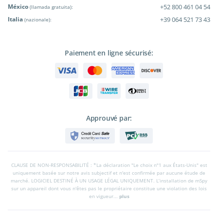
México
+52 800 461 04 54
(llamada gratuita):
Italia
+39 064 521 73 43
(nazionale):
Paiement en ligne sécurisé:
Approuvé par:
CLAUSE DE NON-RESPONSABILITÉ : *La déclaration "Le choix nº1 aux États-Unis" est
uniquement basée sur notre avis subjectif et n'est confirmée par aucune étude de
marché. LOGICIEL DESTINÉ À UN USAGE LÉGAL UNIQUEMENT. L’installation de mSpy
sur un appareil dont vous n'êtes pas le propriétaire constitue une violation des lois
en vigueur...
plus