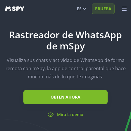
ES
PRUEBA
English
MIRA DEMO
Rastreador de WhatsApp
Español
INICIAR SESIÓN
de mSpy
Português (BR)
FUNCIONES
Visualiza sus chats y actividad de WhatsApp de forma
العربية
SOLUCIONES
remota con mSpy, la app de control parental que hace
Türkçe
FAQ
mucho más de lo que te imaginas.
日本
BLOG
OBTÉN AHORA
Română
Mira la demo