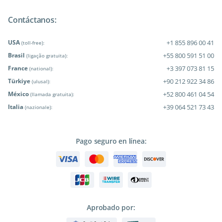
Contáctanos:
USA
+1 855 896 00 41
(toll-free):
Brasil
+55 800 591 51 00
(ligação gratuita):
France
+3 397 073 81 15
(national):
Türkiye
+90 212 922 34 86
(ulusal):
México
+52 800 461 04 54
(llamada gratuita):
Italia
+39 064 521 73 43
(nazionale):
Pago seguro en línea:
Aprobado por: