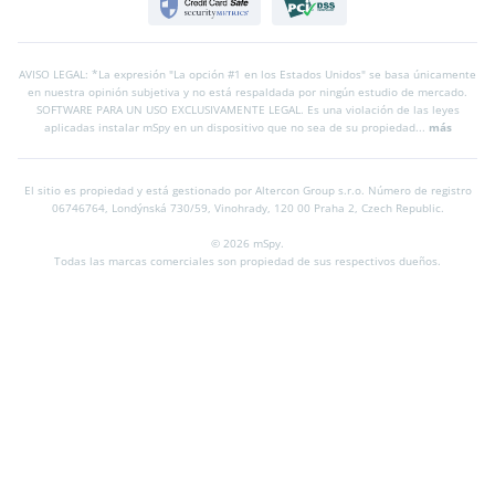
AVISO LEGAL: *La expresión "La opción #1 en los Estados Unidos" se basa únicamente
en nuestra opinión subjetiva y no está respaldada por ningún estudio de mercado.
SOFTWARE PARA UN USO EXCLUSIVAMENTE LEGAL. Es una violación de las leyes
aplicadas instalar mSpy en un dispositivo que no sea de su propiedad...
más
El sitio es propiedad y está gestionado por Altercon Group s.r.o.
Número de registro
06746764, Londýnská 730/59, Vinohrady, 120 00 Praha 2, Czech Republic.
© 2026 mSpy.
Todas las marcas comerciales son propiedad de sus respectivos dueños.