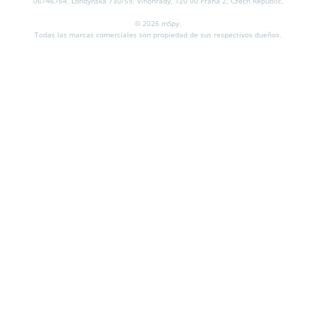
06746764, Londýnská 730/59, Vinohrady, 120 00 Praha 2, Czech Republic.
© 2026 mSpy.
Todas las marcas comerciales son propiedad de sus respectivos dueños.