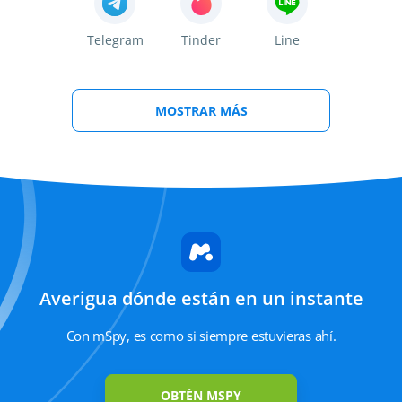
Telegram
Tinder
Line
MOSTRAR MÁS
Viber
Kik
Instagram
Ubicación GPS
Geo-cercas
Aplicaciones
actual
instaladas
Averigua dónde están en un instante
Keylogger
Archivos
Historial de
Con mSpy, es como si siempre estuvieras ahí.
multimedia
navegación
guardados
OBTÉN MSPY