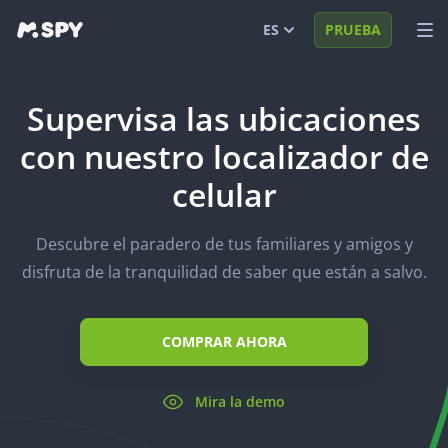
ES
PRUEBA
English
MIRA DEMO
Supervisa las ubicaciones
Español
INICIAR SESIÓN
con nuestro localizador de
Português (BR)
FUNCIONES
celular
العربية
SOLUCIONES
Descubre el paradero de tus familiares y amigos y
Türkçe
FAQ
disfruta de la tranquilidad de saber que están a salvo.
日本
BLOG
Română
COMPRAR AHORA
Mira la demo