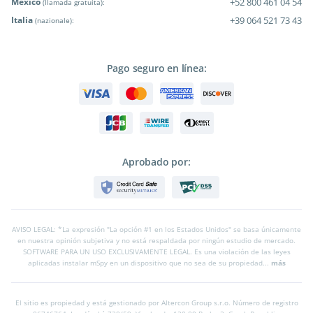
México
+52 800 461 04 54
(llamada gratuita):
Italia
+39 064 521 73 43
(nazionale):
Pago seguro en línea:
Aprobado por:
AVISO LEGAL: *La expresión "La opción #1 en los Estados Unidos" se basa únicamente
en nuestra opinión subjetiva y no está respaldada por ningún estudio de mercado.
SOFTWARE PARA UN USO EXCLUSIVAMENTE LEGAL. Es una violación de las leyes
aplicadas instalar mSpy en un dispositivo que no sea de su propiedad...
más
El sitio es propiedad y está gestionado por Altercon Group s.r.o.
Número de registro