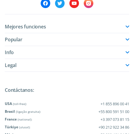
Mejores funciones
Popular
Info
Legal
Contáctanos:
USA
+1 855 896 00 41
(toll-free):
Brasil
+55 800 591 51 00
(ligação gratuita):
France
+3 397 073 81 15
(national):
Türkiye
+90 212 922 34 86
(ulusal):