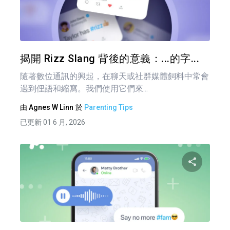
分享
推特
揭開 Rizz Slang 背後的意義：...的字...
隨著數位通訊的興起，在聊天或社群媒體飼料中常會
遇到俚語和縮寫。我們使用它們來...
由
Agnes W Linn
於
Parenting Tips
已更新 01 6 月, 2026
分享
推特