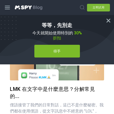
立即試用
等等，先別走
育兒秘訣
今天就開始使用特別的
30%
折扣
得手
分享
推特
LMK 在文字中是什麼意思？分解常見
的...
俚語接管了我們的日常對話，這已不是什麼秘密。我
們都在使用俚語，從文字訊息中不經意的 "LOL"，