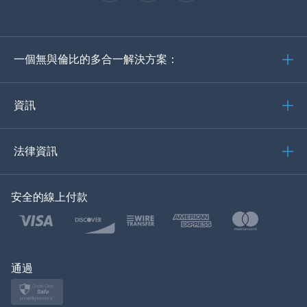
西班牙語
德語
一個無與倫比的多合一解決方案：
葡萄牙語
義大利語
資訊
العربية
法律資訊
한국의
安全的線上付款
土耳其語
波蘭語
日本
通過
挪威語