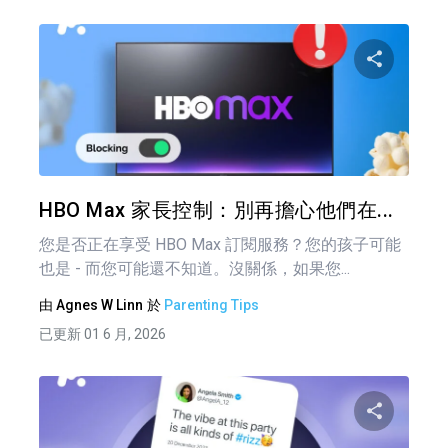
分享
推特
HBO Max 家長控制：別再擔心他們在...
您是否正在享受 HBO Max 訂閱服務？您的孩子可能
也是 - 而您可能還不知道。沒關係，如果您...
由
Agnes W Linn
於
Parenting Tips
已更新 01 6 月, 2026