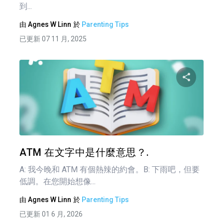
到...
由
Agnes W Linn
於
Parenting Tips
已更新 07 11 月, 2025
分享
推特
ATM 在文字中是什麼意思？.
A: 我今晚和 ATM 有個熱辣的約會。B: 下雨吧，但要
低調。在您開始想像...
由
Agnes W Linn
於
Parenting Tips
已更新 01 6 月, 2026