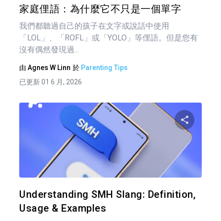
家庭俚語：為什麼它不只是一個單字
我們都聽過自己的孩子在文字或說話中使用
「LOL」、「ROFL」或「YOLO」等俚語。但是您有
沒有偶然發現過...
由
Agnes W Linn
於
Parenting Tips
已更新 01 6 月, 2026
文
章
分享
導
覽
推特
Understanding SMH Slang: Definition,
Usage & Examples