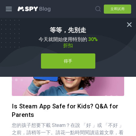
立即試用
等等，先別走
育兒秘訣
今天就開始使用特別的
30%
折扣
得手
分享
推特
Is Steam App Safe for Kids? Q&A for
Parents
您的孩子想要下載 Steam？在說 「好 」或 「不好 」
之前，請稍等一下。請花一點時間閱讀這篇文章，看