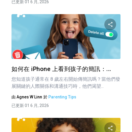
已更新 01 6 月, 2026
分享
推特
如何在 iPhone 上看到孩子的簡訊：...
您知道孩子通常在 8 歲左右開始傳簡訊嗎？當他們發
展關鍵的人際關係和溝通技巧時，他們渴望...
由
Agnes W Linn
於
Parenting Tips
已更新 01 6 月, 2026