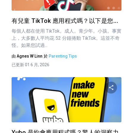
推特
有兒童 TikTok 應用程式嗎？以下是您...
每個人都在使用 TikTok。成人。青少年。小孩。事實
上，大多數人平均花 52 分鐘捲動 TikTok。這並不奇
怪。如果您試過...
由
Agnes W Linn
於
Parenting Tips
已更新 01 6 月, 2026
文
章
分享
導
覽
推特
Yubo 是約會應用程式嗎？驚人的洞察力