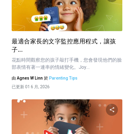
分享
推特
最適合家長的文字監控應用程式，讓孩
子...
花點時間觀察您的孩子敲打手機，您會發現他們的臉
部表情有著一連串的情緒變化。Joy....
由
Agnes W Linn
於
Parenting Tips
已更新 01 6 月, 2026
分享