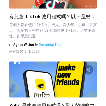
推特
有兒童 TikTok 應用程式嗎？以下是您...
每個人都在使用 TikTok。成人。青少年。小孩。事實
上，大多數人平均花 52 分鐘捲動 TikTok。這並不奇
怪。如果您試過...
由
Agnes W Linn
於
Parenting Tips
已更新 01 6 月, 2026
文
章
分享
導
覽
推特
Yubo 是約會應用程式嗎？驚人的洞察力