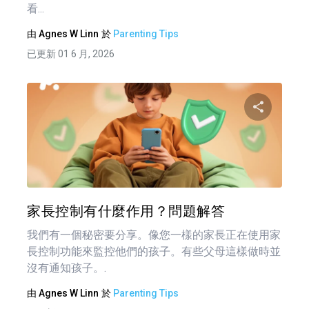
看...
由
Agnes W Linn
於
Parenting Tips
已更新 01 6 月, 2026
分享
推特
家長控制有什麼作用？問題解答
我們有一個秘密要分享。像您一樣的家長正在使用家
長控制功能來監控他們的孩子。有些父母這樣做時並
沒有通知孩子。.
由
Agnes W Linn
於
Parenting Tips