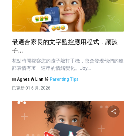
分享
推特
最適合家長的文字監控應用程式，讓孩
子...
花點時間觀察您的孩子敲打手機，您會發現他們的臉
部表情有著一連串的情緒變化。Joy....
由
Agnes W Linn
於
Parenting Tips
已更新 01 6 月, 2026
分享