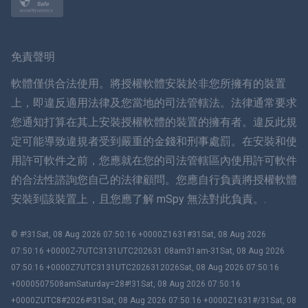
挪威語
瑞典
免責聲明
ภาษาไทย
軟體僅供合法使用。將授權軟體安裝於非您所擁有的裝置
上，即違反適用法律及您當地的司法管轄法。法律通常要求
簡体中文
您通知打算在其上安裝授權軟體的裝置的擁有者。違反此規
定可能導致違規者受到嚴重的金錢和刑事處罰。在安裝和使
丹麥語
用許可軟件之前，您應就在您的司法管轄區內使用許可軟件
हिंदी
的合法性諮詢您自己的法律顧問。您應自行負責將授權軟體
安裝到該裝置上，且您應了解 mSpy 無法對此負責。.
荷蘭語
© #!31Sat, 08 Aug 2026 07:50:16 +0000Z1631#31Sat, 08 Aug 2026
עברית
07:50:16 +0000Z-7UTC3131UTC202631 08am31am-31Sat, 08 Aug 2026
07:50:16 +0000Z7UTC3131UTC2026312026Sat, 08 Aug 2026 07:50:16
羅馬尼亞
+0000507508amSaturday=28#!31Sat, 08 Aug 2026 07:50:16
+0000ZUTC8#2026#!31Sat, 08 Aug 2026 07:50:16 +0000Z1631#/31Sat, 08