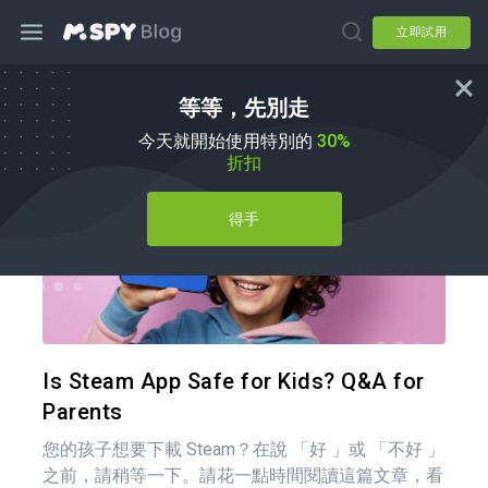
立即試用
等等，先別走
育兒秘訣
今天就開始使用特別的
30%
折扣
得手
分享
推特
Is Steam App Safe for Kids? Q&A for
Parents
您的孩子想要下載 Steam？在說 「好 」或 「不好 」
之前，請稍等一下。請花一點時間閱讀這篇文章，看