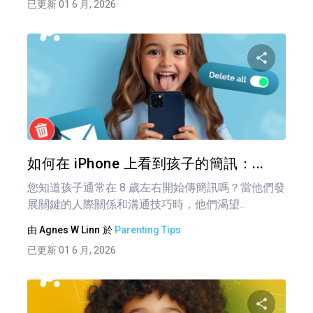
已更新 01 6 月, 2026
分享
推特
如何在 iPhone 上看到孩子的簡訊：...
您知道孩子通常在 8 歲左右開始傳簡訊嗎？當他們發
展關鍵的人際關係和溝通技巧時，他們渴望...
由
Agnes W Linn
於
Parenting Tips
已更新 01 6 月, 2026