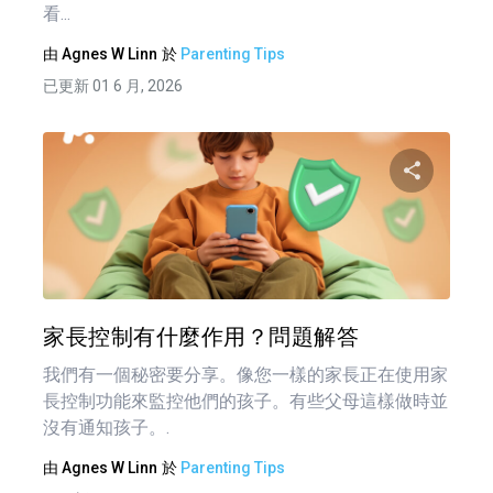
看...
由
Agnes W Linn
於
Parenting Tips
已更新 01 6 月, 2026
分享
推特
家長控制有什麼作用？問題解答
我們有一個秘密要分享。像您一樣的家長正在使用家
長控制功能來監控他們的孩子。有些父母這樣做時並
沒有通知孩子。.
由
Agnes W Linn
於
Parenting Tips