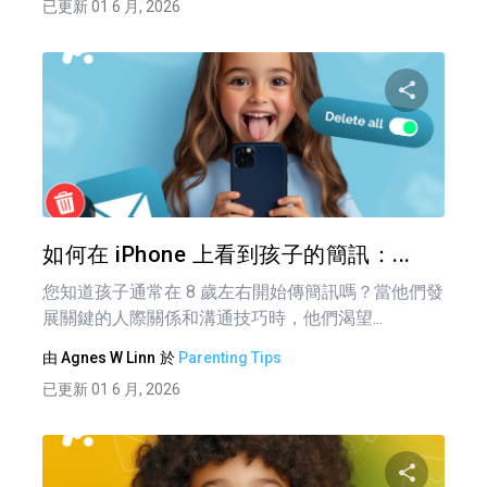
已更新 01 6 月, 2026
分享
推特
如何在 iPhone 上看到孩子的簡訊：...
您知道孩子通常在 8 歲左右開始傳簡訊嗎？當他們發
展關鍵的人際關係和溝通技巧時，他們渴望...
由
Agnes W Linn
於
Parenting Tips
已更新 01 6 月, 2026