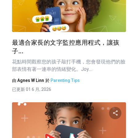
分享
推特
最適合家長的文字監控應用程式，讓孩
子...
花點時間觀察您的孩子敲打手機，您會發現他們的臉
部表情有著一連串的情緒變化。Joy....
由
Agnes W Linn
於
Parenting Tips
已更新 01 6 月, 2026
分享