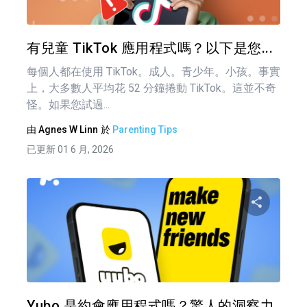
推特
有兒童 TikTok 應用程式嗎？以下是您...
每個人都在使用 TikTok。成人。青少年。小孩。事實
上，大多數人平均花 52 分鐘捲動 TikTok。這並不奇
怪。如果您試過...
由
Agnes W Linn
於
Parenting Tips
已更新 01 6 月, 2026
文
章
分享
導
覽
推特
Yubo 是約會應用程式嗎？驚人的洞察力