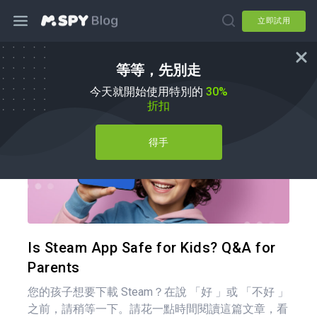
立即試用
等等，先別走
育兒秘訣
今天就開始使用特別的
30%
折扣
得手
分享
推特
Is Steam App Safe for Kids? Q&A for
Parents
您的孩子想要下載 Steam？在說 「好 」或 「不好 」
之前，請稍等一下。請花一點時間閱讀這篇文章，看