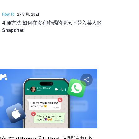
How To
27 8 月, 2021
4 種方法 如何在沒有密碼的情況下登入某人的
Snapchat
篇文章
分享這篇文章
推特
臉書
複製連接
複