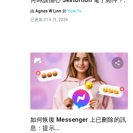
何時該擔心 Sextortion 電子郵件？.
由
Agnes W Linn
於
How To
已更新 01 6 月, 2026
推特
如何恢復 Messenger 上已刪除的訊
息：提示...