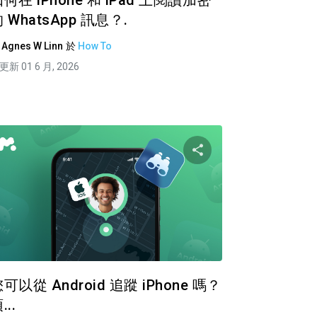
何在 iPhone 和 iPad 上閱讀加密
 WhatsApp 訊息？.
由
Agnes W Linn
於
How To
更新 01 6 月, 2026
篇文章
分享這篇文章
推特
臉書
複製連接
複
可以從 Android 追蹤 iPhone 嗎？
...