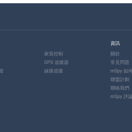
資訊
家長控制
關於
GPS 追蹤器
常見問題
追蹤
線路追蹤
mSpy 如
聯盟計劃
聯絡我們
mSpy 評