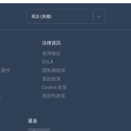
英語 (美國)
法語
法律資訊
西班牙語
使用條款
德語
EULA
何運作
隱私權政策
葡萄牙語
退款政策
義大利語
Cookie 政策
論
相容性政策
العربية
한국의
通過
土耳其語