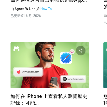
如何選擇適合自己的微信追蹤App...
如
的
由
Agnes W Linn
於
How To
已更新 01 6 月, 2026
已
分享這篇文章
分享這
臉書
推特
臉書
複製連接
如何在 iPhone 上查看私人瀏覽歷史
您
記錄：可能...
頂