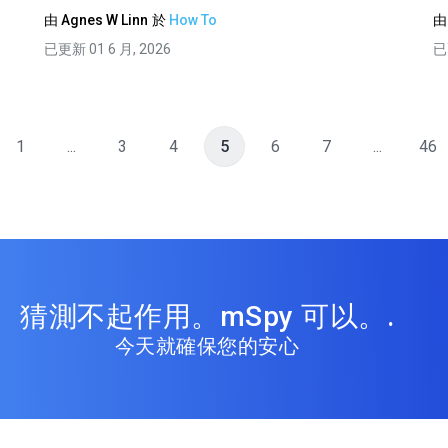
由
Agnes W Linn
於
How To
已更新 01 6 月, 2026
已
1
...
3
4
5
6
7
...
46
猜測不起作用。mSpy 可以。.
今天就確保您的安心