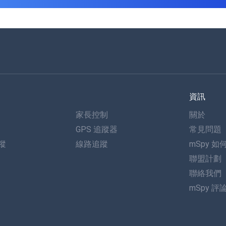
資訊
家長控制
關於
GPS 追蹤器
常見問題
追蹤
線路追蹤
mSpy 如
聯盟計劃
聯絡我們
mSpy 評