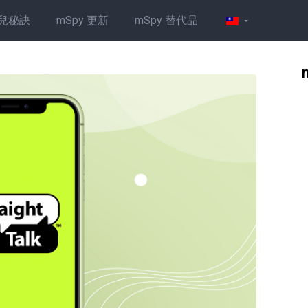
兒秘訣
mSpy 更新
mSpy 替代品