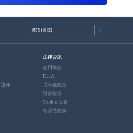
英語 (美國)
法語
法律資訊
西班牙語
使用條款
德語
EULA
何運作
隱私權政策
葡萄牙語
退款政策
義大利語
Cookie 政策
論
相容性政策
العربية
한국의