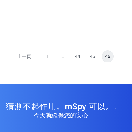
上一頁
1
...
44
45
46
猜測不起作用。mSpy 可以。.
今天就確保您的安心