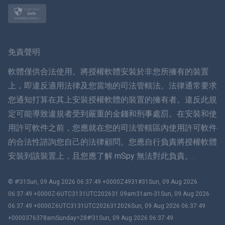
挪威語
瑞典
免責聲明
ภาษาไทย
軟體僅供合法使用。將授權軟體安裝於非您所擁有的裝置
上，即違反適用法律及您當地的司法管轄法。法律通常要求
簡体中文
您通知打算在其上安裝授權軟體的裝置的擁有者。違反此規
定可能導致違規者受到嚴重的金錢和刑事處罰。在安裝和使
丹麥語
用許可軟件之前，您應就在您的司法管轄區內使用許可軟件
हिंदी
的合法性諮詢您自己的法律顧問。您應自行負責將授權軟體
安裝到該裝置上，且您應了解 mSpy 無法對此負責。.
荷蘭語
© #!31Sun, 09 Aug 2026 06:37:49 +0000Z4931#31Sun, 09 Aug 2026
עברית
06:37:49 +0000Z-6UTC3131UTC202631 09am31am-31Sun, 09 Aug 2026
06:37:49 +0000Z6UTC3131UTC2026312026Sun, 09 Aug 2026 06:37:49
羅馬尼亞
+0000376378amSunday=28#!31Sun, 09 Aug 2026 06:37:49