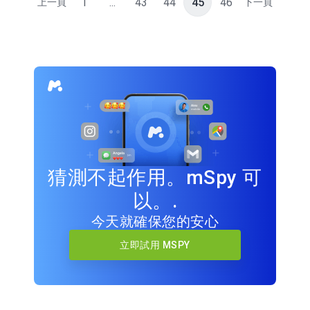
1
...
43
44
45
46
上一頁
下一頁
猜測不起作用。mSpy 可
以。.
今天就確保您的安心
立即試用 MSPY