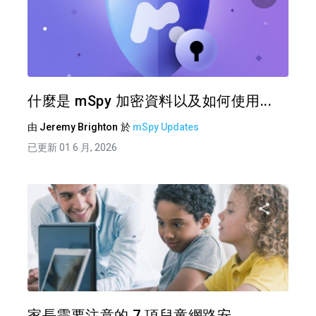
分享
推特
什麼是 mSpy 加密資料以及如何使用...
由
Jeremy Brighton
於
mSpy Updates
已更新 01 6 月, 2026
分享
推特
家長需要注意的 7 項兒童網路安...