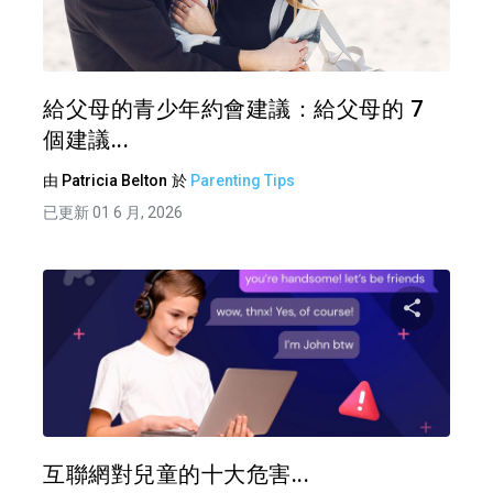
推特
給父母的青少年約會建議：給父母的 7
個建議...
由
Patricia Belton
於
Parenting Tips
已更新 01 6 月, 2026
分享
推特
互聯網對兒童的十大危害...