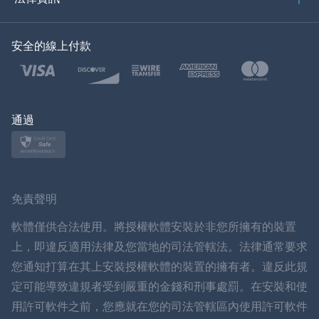
한국의
安全的線上付款
土耳其語
波蘭語
日本
通過
挪威語
瑞典
免責聲明
ภาษาไทย
軟體僅供合法使用。將授權軟體安裝於非您所擁有的裝置
上，即違反適用法律及您當地的司法管轄法。法律通常要求
簡体中文
您通知打算在其上安裝授權軟體的裝置的擁有者。違反此規
定可能導致違規者受到嚴重的金錢和刑事處罰。在安裝和使
丹麥語
用許可軟件之前，您應就在您的司法管轄區內使用許可軟件