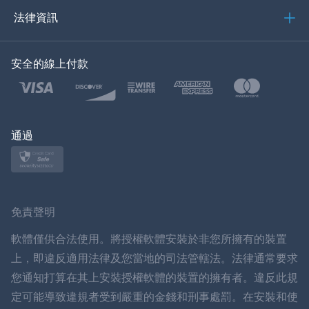
العربية
法律資訊
한국의
安全的線上付款
土耳其語
波蘭語
日本
通過
挪威語
瑞典
免責聲明
ภาษาไทย
軟體僅供合法使用。將授權軟體安裝於非您所擁有的裝置
上，即違反適用法律及您當地的司法管轄法。法律通常要求
簡体中文
您通知打算在其上安裝授權軟體的裝置的擁有者。違反此規
定可能導致違規者受到嚴重的金錢和刑事處罰。在安裝和使
丹麥語