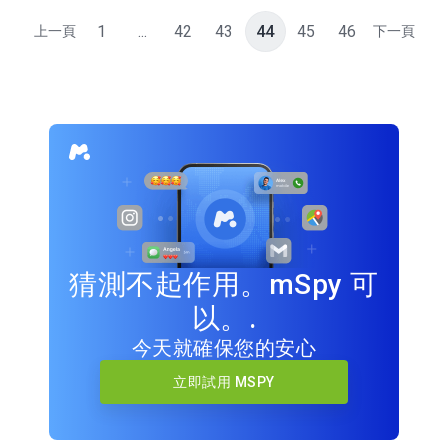
1
...
42
43
44
45
46
上一頁
下一頁
猜測不起作用。mSpy 可
以。.
今天就確保您的安心
立即試用 MSPY