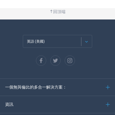
回頂端
英語 (美國)
法語
西班牙語
德語
一個無與倫比的多合一解決方案：
葡萄牙語
義大利語
資訊