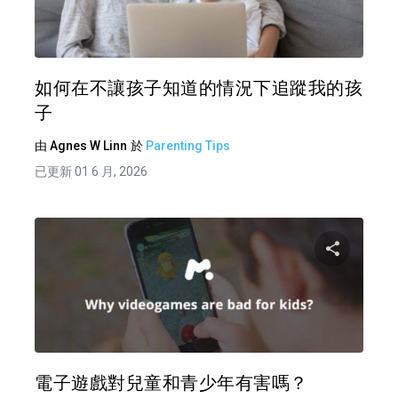
推特
如何在不讓孩子知道的情況下追蹤我的孩
子
由
Agnes W Linn
於
Parenting Tips
已更新 01 6 月, 2026
分享
推特
電子遊戲對兒童和青少年有害嗎？