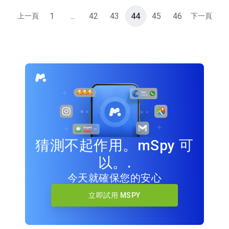
1
...
42
43
44
45
46
上一頁
下一頁
猜測不起作用。mSpy 可
以。.
今天就確保您的安心
立即試用 MSPY