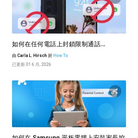
分享
推特
如何在任何電話上封鎖限制通話...
由
Carla L. Hirsch
於
How To
已更新 01 6 月, 2026
分享
推特
如何在 Samsung 平板電腦上安裝家長控