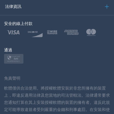
العربية
法律資訊
한국의
安全的線上付款
土耳其語
波蘭語
日本
通過
挪威語
瑞典
免責聲明
ภาษาไทย
軟體僅供合法使用。將授權軟體安裝於非您所擁有的裝置
上，即違反適用法律及您當地的司法管轄法。法律通常要求
簡体中文
您通知打算在其上安裝授權軟體的裝置的擁有者。違反此規
定可能導致違規者受到嚴重的金錢和刑事處罰。在安裝和使
丹麥語