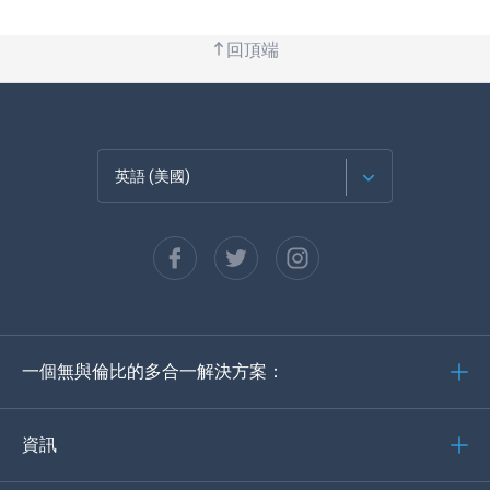
回頂端
英語 (美國)
法語
西班牙語
德語
一個無與倫比的多合一解決方案：
葡萄牙語
義大利語
資訊