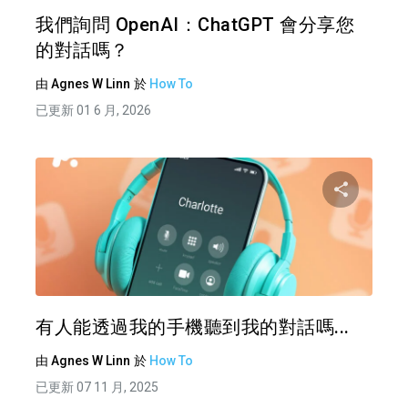
推特
我們詢問 OpenAI：ChatGPT 會分享您
的對話嗎？
由
Agnes W Linn
於
How To
已更新 01 6 月, 2026
分享
推特
有人能透過我的手機聽到我的對話嗎...
由
Agnes W Linn
於
How To
已更新 07 11 月, 2025