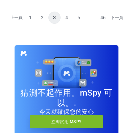
1
2
3
4
5
...
46
上一頁
下一頁
猜測不起作用。mSpy 可
以。.
今天就確保您的安心
立即試用 MSPY