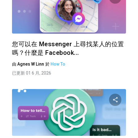
分享
推特
您可以在 Messenger 上尋找某人的位置
嗎？什麼是 Facebook...
由
Agnes W Linn
於
How To
已更新 01 6 月, 2026
分享