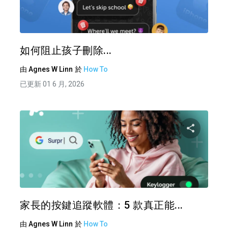
推特
如何阻止孩子刪除...
由
Agnes W Linn
於
How To
已更新 01 6 月, 2026
分享
推特
家長的按鍵追蹤軟體：5 款真正能...
由
Agnes W Linn
於
How To