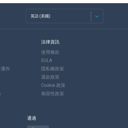
英語 (美國)
法語
法律資訊
西班牙語
使用條款
德語
EULA
何運作
隱私權政策
葡萄牙語
退款政策
義大利語
Cookie 政策
論
相容性政策
العربية
한국의
通過
土耳其語