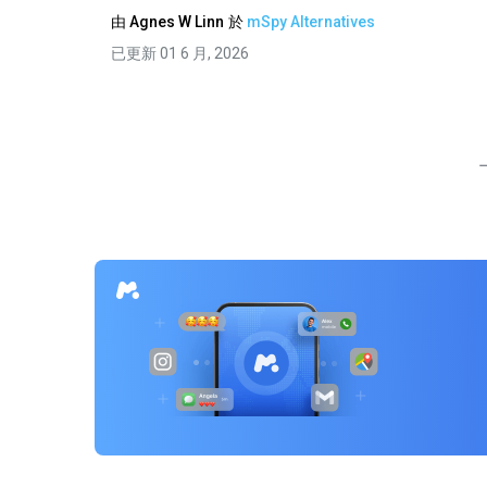
由
Agnes W Linn
於
mSpy Alternatives
已更新 01 6 月, 2026