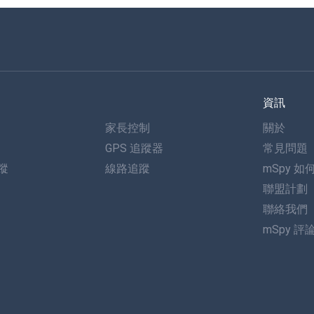
資訊
家長控制
關於
GPS 追蹤器
常見問題
追蹤
線路追蹤
mSpy 如
聯盟計劃
聯絡我們
mSpy 評