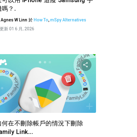
可以用 iPhone 追蹤 Samsung 手
機嗎？.
由
Agnes W Linn
於
How To
,
mSpy Alternatives
更新 01 6 月, 2026
篇文章
分享這篇文章
推特
臉書
複製連接
複
如何在不刪除帳戶的情況下刪除
amily Link...