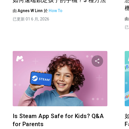
如何遠端鎖定孩子的手機？3 種方法
您
由
Agnes W Linn
於
How To
已更新 01 6 月, 2026
已
分享這篇文章
分享這
臉書
推特
臉書
複製連接
Is Steam App Safe for Kids? Q&A
for Parents
F