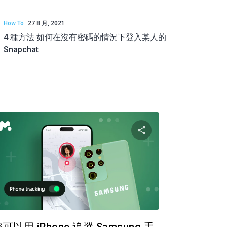
How To
27 8 月, 2021
4 種方法 如何在沒有密碼的情況下登入某人的
Snapchat
篇文章
分享這篇文章
推特
臉書
複製連接
複