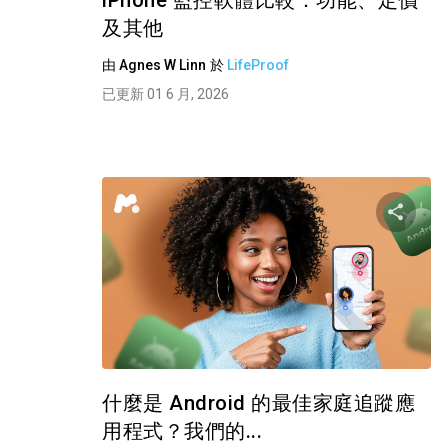
iPhone 監控軟體比較：功能、定價
及其他
由
Agnes W Linn
於
LifeProof
已更新 01 6 月, 2026
推特
什麼是 Android 的最佳家庭追蹤應
用程式？我們的...