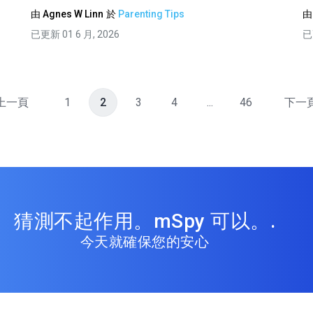
由
Agnes W Linn
於
Parenting Tips
已更新 01 6 月, 2026
已
上一頁
1
2
3
4
...
46
下一
猜測不起作用。mSpy 可以。.
今天就確保您的安心