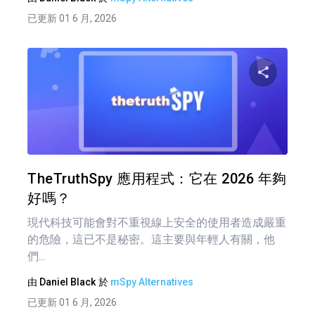
已更新 01 6 月, 2026
文
章
分享
導
覽
推特
TheTruthSpy 應用程式：它在 2026 年夠
好嗎？
現代科技可能會對不重視線上安全的使用者造成嚴重
的危險，這已不是秘密。這主要與年輕人有關，他
們...
由
Daniel Black
於
mSpy Alternatives
已更新 01 6 月, 2026