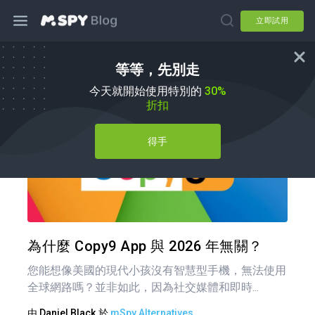
立即試用
等等，先別走
mSpy 替代品
今天就開始使用特別的
30%
折扣
得手
分享
推特
為什麼 Copy9 App 與 2026 年無關？
您能想像美國的現代小孩沒有智慧型手機，無法使用
全球網路嗎？並非如此，因為社交媒體和即時...
由
Daniel Black
於
mSpy Alternatives