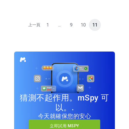
1
...
9
10
11
上一頁
猜測不起作用。mSpy 可
以。.
今天就確保您的安心
立即試用 MSPY