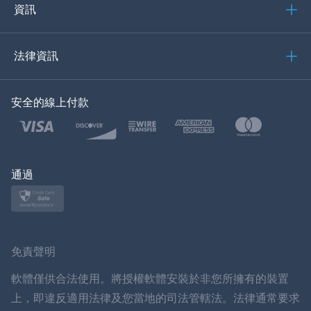
義大利語
資訊
العربية
法律資訊
한국의
安全的線上付款
土耳其語
波蘭語
日本
通過
挪威語
瑞典
免責聲明
ภาษาไทย
軟體僅供合法使用。將授權軟體安裝於非您所擁有的裝置
上，即違反適用法律及您當地的司法管轄法。法律通常要求
簡体中文