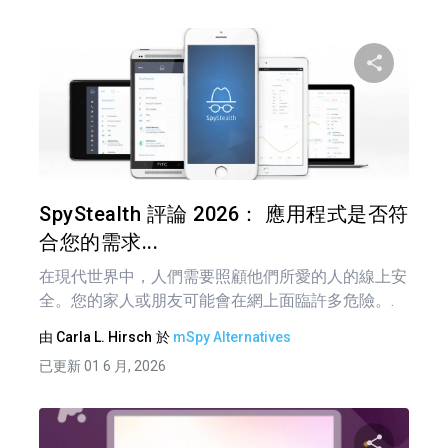
分享
推特
SpyStealth 評論 2026： 應用程式是否符
合您的需求...
在現代世界中，人們需要照顧他們所愛的人的線上安
全。您的家人或朋友可能會在網上面臨許多危險。.
由
Carla L. Hirsch
於
mSpy Alternatives
已更新 01 6 月, 2026