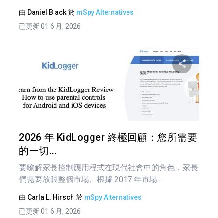
由
Daniel Black
於
mSpy Alternatives
已更新 01 6 月, 2026
分享
推特
2026 年 KidLogger 終極回顧：您所需要
的一切...
要瞭解家長控制應用程式在現代社會中的角色，家長
們需要放眼整個市場。根據 2017 年市場...
由
Carla L. Hirsch
於
mSpy Alternatives
已更新 01 6 月, 2026