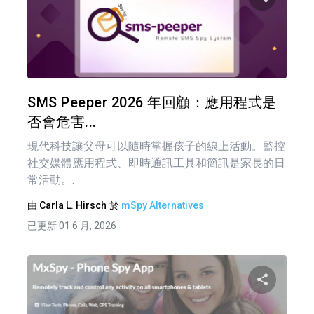
分享
推特
SMS Peeper 2026 年回顧：應用程式是
否會危害...
現代科技讓父母可以隨時掌握孩子的線上活動。監控
社交媒體應用程式、即時通訊工具和簡訊是家長的日
常活動。.
由
Carla L. Hirsch
於
mSpy Alternatives
已更新 01 6 月, 2026
分享