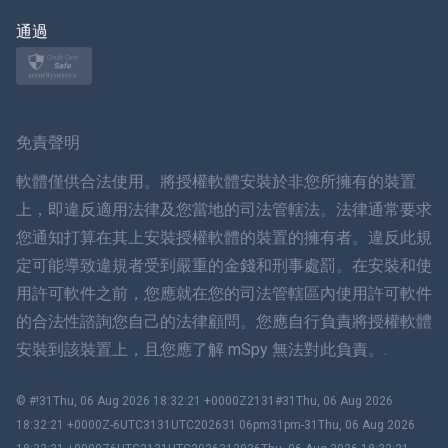
日本
通過
挪威語
瑞典
免責聲明
ภาษาไทย
軟體僅供合法使用。將授權軟體安裝於非您所擁有的裝置
上，即違反適用法律及您當地的司法管轄法。法律通常要求
簡体中文
您通知打算在其上安裝授權軟體的裝置的擁有者。違反此規
定可能導致違規者受到嚴重的金錢和刑事處罰。在安裝和使
丹麥語
用許可軟件之前，您應就在您的司法管轄區內使用許可軟件
हिंदी
的合法性諮詢您自己的法律顧問。您應自行負責將授權軟體
安裝到該裝置上，且您應了解 mSpy 無法對此負責。.
荷蘭語
© #!31Thu, 06 Aug 2026 18:32:21 +0000Z2131#31Thu, 06 Aug 2026
עברית
18:32:21 +0000Z-6UTC3131UTC202631 06pm31pm-31Thu, 06 Aug 2026