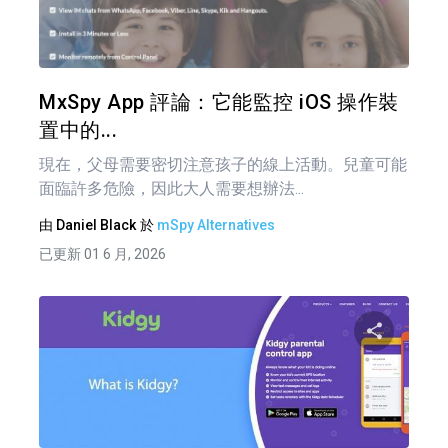
推特
MxSpy App 評論：它能監控 iOS 操作裝
置中的...
現在，父母需要密切注意孩子的線上活動。兒童可能
面臨許多危險，因此大人需要想辦法...
由
Daniel Black
於
mSpy Alternatives
已更新 01 6 月, 2026
文
章
分享
導
覽