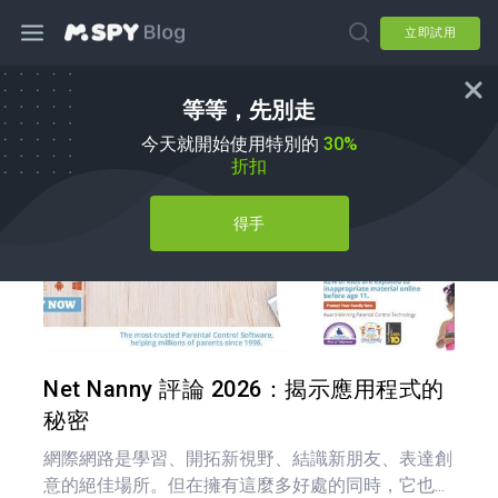
立即試用
等等，先別走
mSpy 替代品
今天就開始使用特別的
30%
折扣
得手
分享
推特
Net Nanny 評論 2026：揭示應用程式的
秘密
網際網路是學習、開拓新視野、結識新朋友、表達創
意的絕佳場所。但在擁有這麼多好處的同時，它也...