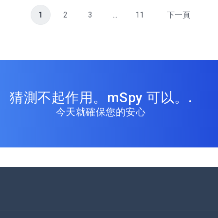
1
2
3
...
11
下一頁
猜測不起作用。mSpy 可以。.
今天就確保您的安心