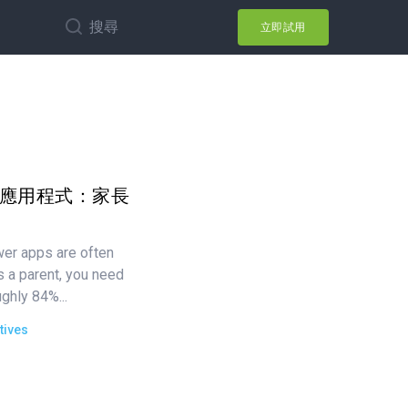
搜尋
立即試用
瀏覽器應用程式：家長
wer apps are often
s a parent, you need
ughly 84%...
tives