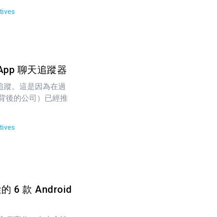
tives
sApp 聊天追蹤器
很難追蹤。這是因為在過
pp 背後的公司）已經推
tives
6 款 Android