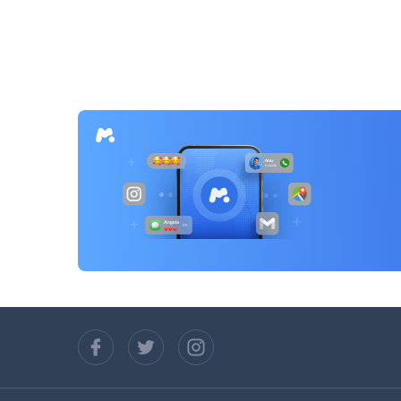
章
導
覽