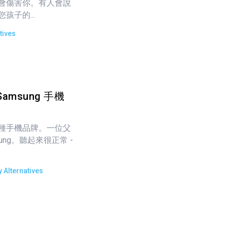
會傷害你。有人會說
子的...
tives
Samsung 手機
種手機品牌。一位父
sung。聽起來很正常 -
 Alternatives