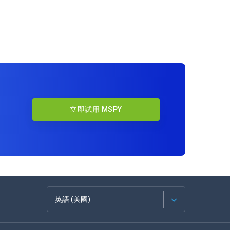
立即試用 MSPY
英語 (美國)
法語