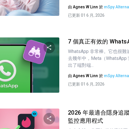
由
Agnes W Linn
於
mSpy Alterna
推特
臉書
複製連接
已更新 01 6 月, 2026
7 個真正有效的 What
WhatsApp 非常棒。它也
去幾年中，Meta（WhatsA
分享這篇文章
出了端對端...
由
Agnes W Linn
於
mSpy Alterna
已更新 01 6 月, 2026
推特
臉書
複製連接
2026 年最適合隱身追蹤的 
監控應用程式