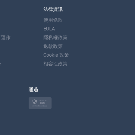
法律資訊
西班牙語
使用條款
德語
EULA
何運作
隱私權政策
葡萄牙語
退款政策
義大利語
Cookie 政策
論
相容性政策
العربية
한국의
通過
土耳其語
波蘭語
日本