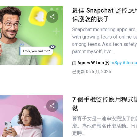
最佳 Snapchat 監控
保護您的孩子
Snapchat monitoring apps are 
分享這篇文章
with growing fears of online sa
among teens. As a tech safety
parent myself, I’ve...
推特
臉書
複製連接
由
Agnes W Linn
於
mSpy Alterna
已更新 06 5 月, 2026
7 個手機監控應用程式
鬆
養育子女是一連串沒完沒了的
分享這篇文章
麼。為他們報名什麼活動。宵
定時...