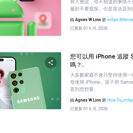
有人會說，你不知道的事情不
分享這篇文章
最好不要窺探。但是當涉及到您孩
由
Agnes W Linn
於
mSpy Alterna
已更新 01 6 月, 2026
推特
臉書
複製連接
您可以用 iPhone 追蹤 
嗎？.
大多數家庭不會只堅持使用一
分享這篇文章
母使用 iPhone。孩子用 Sam
直到您想要...
由
Agnes W Linn
於
How To
,
mSpy
推特
臉書
複製連接
已更新 01 6 月, 2026