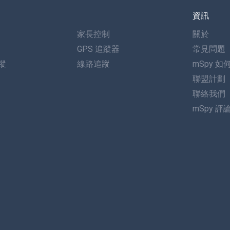
資訊
家長控制
關於
GPS 追蹤器
常見問題
追蹤
線路追蹤
mSpy 如
聯盟計劃
聯絡我們
mSpy 評