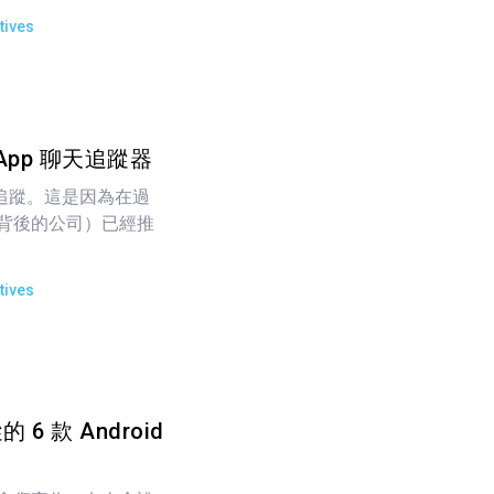
tives
sApp 聊天追蹤器
很難追蹤。這是因為在過
pp 背後的公司）已經推
tives
6 款 Android