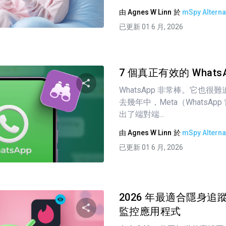
由
Agnes W Linn
於
mSpy Alterna
推特
臉書
複製連接
已更新 01 6 月, 2026
7 個真正有效的 What
WhatsApp 非常棒。它也
去幾年中，Meta（WhatsA
分享這篇文章
出了端對端...
由
Agnes W Linn
於
mSpy Alterna
已更新 01 6 月, 2026
推特
臉書
複製連接
2026 年最適合隱身追蹤的 
監控應用程式