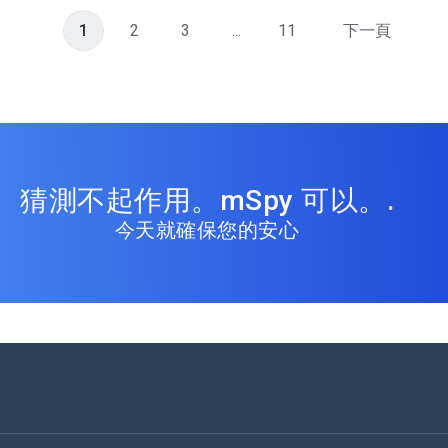
1
2
3
...
11
下一頁
猜測不起作用。mSpy 可以。.
今天就確保您的安心