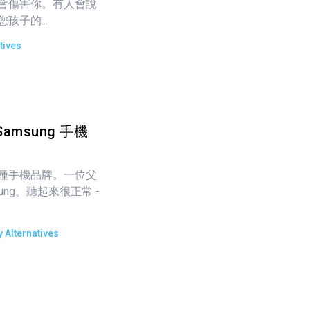
會傷害你。有人會說
子的...
tives
Samsung 手機
種手機品牌。一位父
sung。聽起來很正常 -
 Alternatives