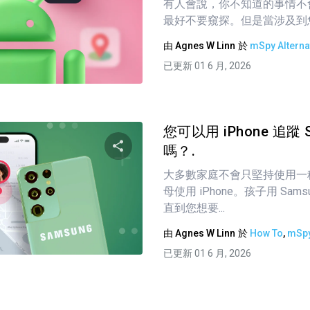
有人會說，你不知道的事情不
分享這篇文章
最好不要窺探。但是當涉及到您孩
由
Agnes W Linn
於
mSpy Alterna
已更新 01 6 月, 2026
推特
臉書
複製連接
您可以用 iPhone 追蹤 
嗎？.
大多數家庭不會只堅持使用一
分享這篇文章
母使用 iPhone。孩子用 Sam
直到您想要...
由
Agnes W Linn
於
How To
,
mSpy
推特
臉書
複製連接
已更新 01 6 月, 2026