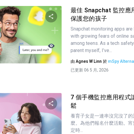
最佳 Snapchat 監控
保護您的孩子
Snapchat monitoring apps are 
分享這篇文章
with growing fears of online sa
among teens. As a tech safety
parent myself, I’ve...
推特
臉書
複製連接
由
Agnes W Linn
於
mSpy Alterna
已更新 06 5 月, 2026
7 個手機監控應用程式
鬆
養育子女是一連串沒完沒了的
分享這篇文章
麼。為他們報名什麼活動。宵
定時...