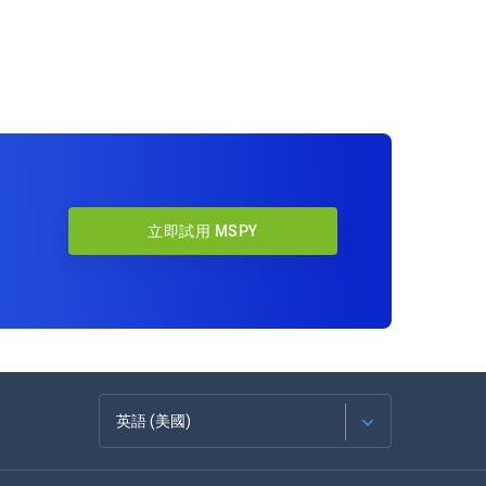
立即試用 MSPY
英語 (美國)
法語