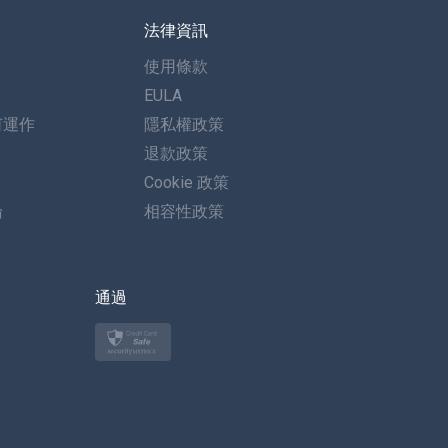
法律資訊
西班牙語
使用條款
德語
EULA
何運作
隱私權政策
葡萄牙語
退款政策
義大利語
Cookie 政策
論
相容性政策
العربية
한국의
通過
土耳其語
波蘭語
日本