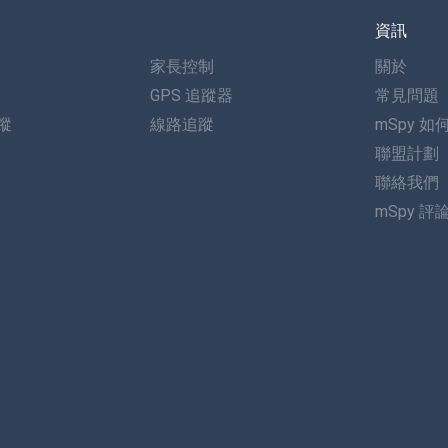
資訊
家長控制
關於
GPS 追蹤器
常見問題
追蹤
線路追蹤
mSpy 如
聯盟計劃
聯絡我們
mSpy 評