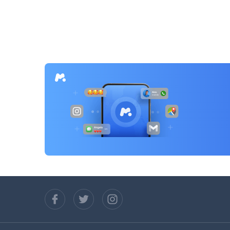
章
導
覽