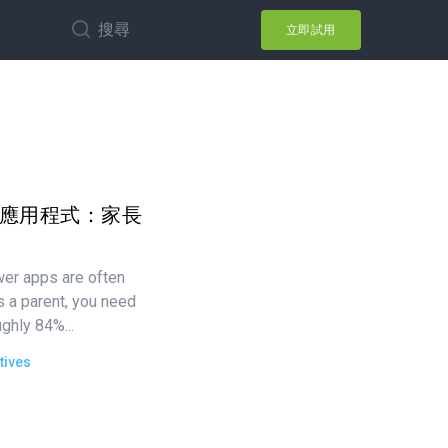
搜尋
立即試用
瀏覽器應用程式：家長
wer apps are often
s a parent, you need
ughly 84%...
tives