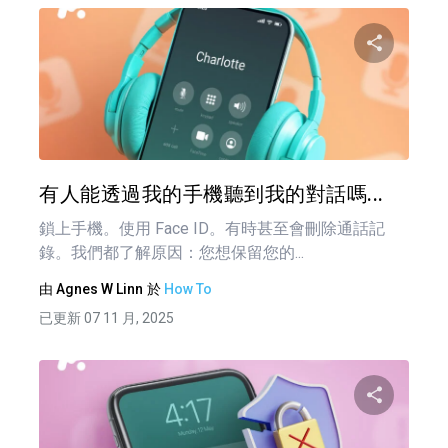
分享
推特
有人能透過我的手機聽到我的對話嗎...
鎖上手機。使用 Face ID。有時甚至會刪除通話記
錄。我們都了解原因：您想保留您的...
由
Agnes W Linn
於
How To
已更新 07 11 月, 2025
分享