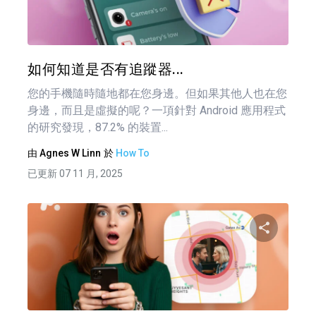
推特
如何知道是否有追蹤器...
您的手機隨時隨地都在您身邊。但如果其他人也在您
身邊，而且是虛擬的呢？一項針對 Android 應用程式
的研究發現，87.2% 的裝置...
由
Agnes W Linn
於
How To
已更新 07 11 月, 2025
文
章
分享
導
覽