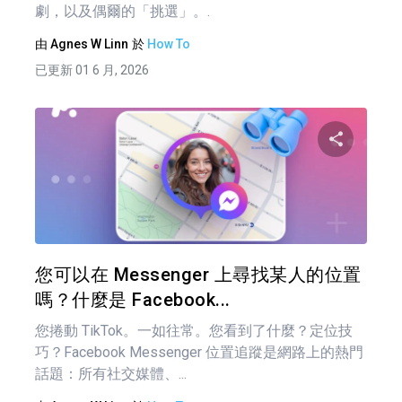
劇，以及偶爾的「挑選」。.
由
Agnes W Linn
於
How To
已更新 01 6 月, 2026
分享
推特
您可以在 Messenger 上尋找某人的位置
嗎？什麼是 Facebook...
您捲動 TikTok。一如往常。您看到了什麼？定位技
巧？Facebook Messenger 位置追蹤是網路上的熱門
話題：所有社交媒體、...