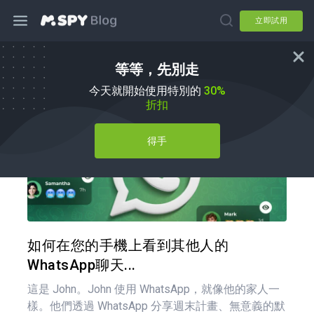
立即試用
等等，先別走
如何使用
今天就開始使用特別的
30%
折扣
得手
分享
推特
如何在您的手機上看到其他人的
WhatsApp聊天...
這是 John。John 使用 WhatsApp，就像他的家人一
樣。他們透過 WhatsApp 分享週末計畫、無意義的默