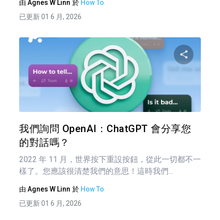
由
Agnes W Linn
於
How To
已更新 01 6 月, 2026
分享
推特
我們詢問 OpenAI：ChatGPT 會分享您
的對話嗎？
2022 年 11 月，世界按下重設按鈕，從此一切都不一
樣了。您應該很清楚我們的意思！這時我們...
由
Agnes W Linn
於
How To
已更新 01 6 月, 2026