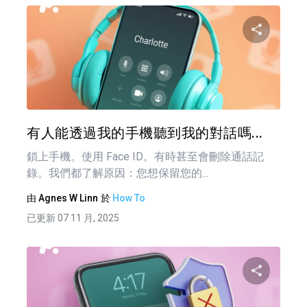
分享
推特
有人能透過我的手機聽到我的對話嗎...
鎖上手機。使用 Face ID。有時甚至會刪除通話記
錄。我們都了解原因：您想保留您的...
由
Agnes W Linn
於
How To
已更新 07 11 月, 2025
分享