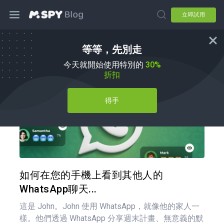
立即試用
等等，先別走
如何使用
今天就開始使用特別的
30%
折扣
得手
分享
推特
如何在您的手機上看到其他人的
WhatsApp聊天...
這是 John。John 使用 WhatsApp，就像他的家人一
樣。他們透過 WhatsApp 分享週末計畫、無意義的默