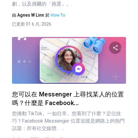
劇，以及偶爾的「挑選」。.
由
Agnes W Linn
於
How To
已更新 01 6 月, 2026
分享
推特
您可以在 Messenger 上尋找某人的位置
嗎？什麼是 Facebook...
您捲動 TikTok。一如往常。您看到了什麼？定位技
巧？Facebook Messenger 位置追蹤是網路上的熱門
話題：所有社交媒體、...