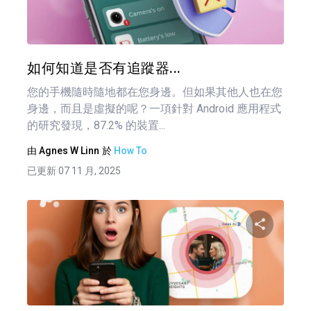
推特
如何知道是否有追蹤器...
您的手機隨時隨地都在您身邊。但如果其他人也在您
身邊，而且是虛擬的呢？一項針對 Android 應用程式
的研究發現，87.2% 的裝置...
由
Agnes W Linn
於
How To
已更新 07 11 月, 2025
文
章
分享
導
覽