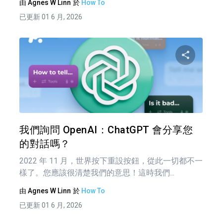
由
Agnes W Linn
於
How To
已更新 01 6 月, 2026
分享
推特
我們詢問 OpenAI：ChatGPT 會分享您
的對話嗎？
2022 年 11 月，世界按下重設按鈕，從此一切都不一
樣了。您應該很清楚我們的意思！這時我們...
由
Agnes W Linn
於
How To
已更新 01 6 月, 2026