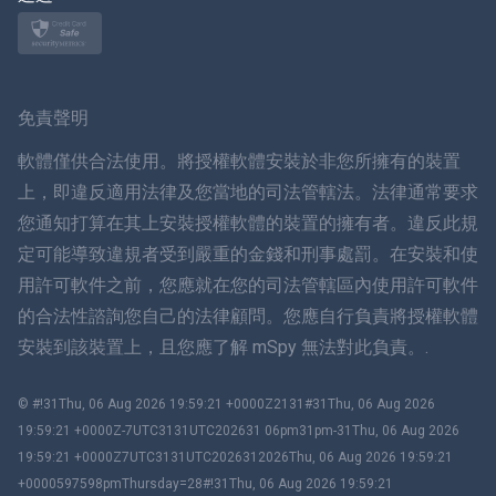
挪威語
瑞典
免責聲明
ภาษาไทย
軟體僅供合法使用。將授權軟體安裝於非您所擁有的裝置
上，即違反適用法律及您當地的司法管轄法。法律通常要求
簡体中文
您通知打算在其上安裝授權軟體的裝置的擁有者。違反此規
定可能導致違規者受到嚴重的金錢和刑事處罰。在安裝和使
丹麥語
用許可軟件之前，您應就在您的司法管轄區內使用許可軟件
हिंदी
的合法性諮詢您自己的法律顧問。您應自行負責將授權軟體
安裝到該裝置上，且您應了解 mSpy 無法對此負責。.
荷蘭語
© #!31Thu, 06 Aug 2026 19:59:21 +0000Z2131#31Thu, 06 Aug 2026
עברית
19:59:21 +0000Z-7UTC3131UTC202631 06pm31pm-31Thu, 06 Aug 2026
19:59:21 +0000Z7UTC3131UTC2026312026Thu, 06 Aug 2026 19:59:21
羅馬尼亞
+0000597598pmThursday=28#!31Thu, 06 Aug 2026 19:59:21