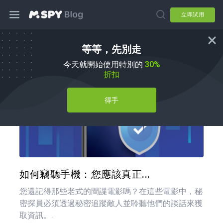
立即試用
等等，先別走
如何使用
今天就開始使用特別的
30%
折扣
得手
分享
推特
如何竊聽手機：您應該真正...
您還記得那些老式的間諜電影嗎？在這些電影中，秘
密探員必須透過秘密追蹤敵人並聆聽他們的談話來獲
取資訊。.