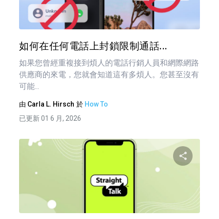
推特
如何在任何電話上封鎖限制通話...
如果您曾經重複接到煩人的電話行銷人員和網際網路
供應商的來電，您就會知道這有多煩人。您甚至沒有
可能...
由
Carla L. Hirsch
於
How To
已更新 01 6 月, 2026
文
章
分享
導
覽
推特