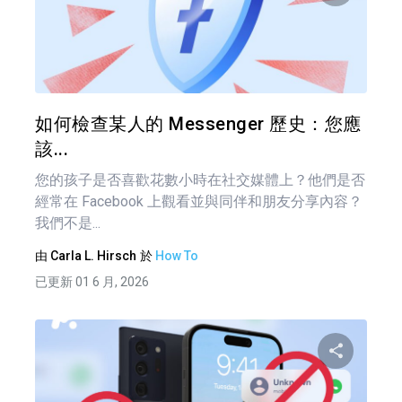
分享
推特
如何檢查某人的 Messenger 歷史：您應
該...
您的孩子是否喜歡花數小時在社交媒體上？他們是否
經常在 Facebook 上觀看並與同伴和朋友分享內容？
我們不是...
由
Carla L. Hirsch
於
How To
已更新 01 6 月, 2026
分享