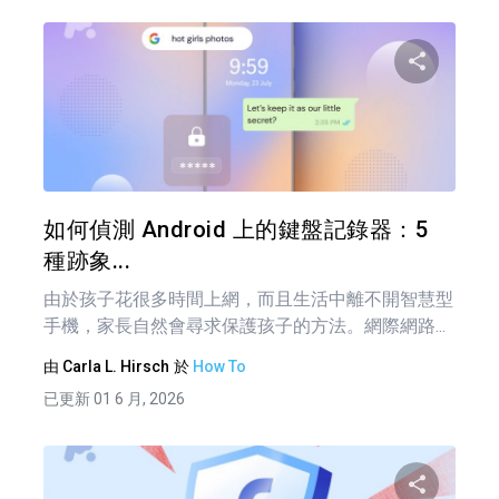
分享
推特
如何偵測 Android 上的鍵盤記錄器：5
種跡象...
由於孩子花很多時間上網，而且生活中離不開智慧型
手機，家長自然會尋求保護孩子的方法。網際網路...
由
Carla L. Hirsch
於
How To
已更新 01 6 月, 2026