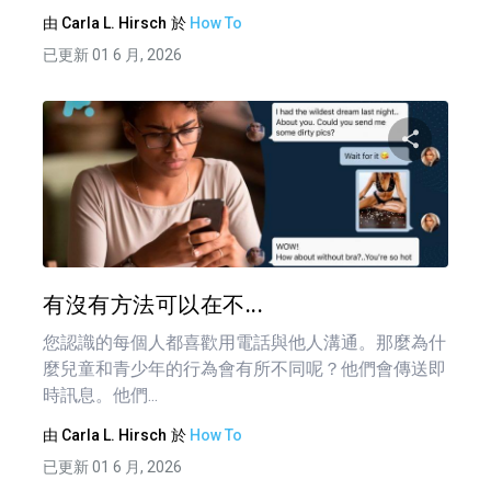
由
Carla L. Hirsch
於
How To
已更新 01 6 月, 2026
分享
推特
有沒有方法可以在不...
您認識的每個人都喜歡用電話與他人溝通。那麼為什
麼兒童和青少年的行為會有所不同呢？他們會傳送即
時訊息。他們...
由
Carla L. Hirsch
於
How To
已更新 01 6 月, 2026