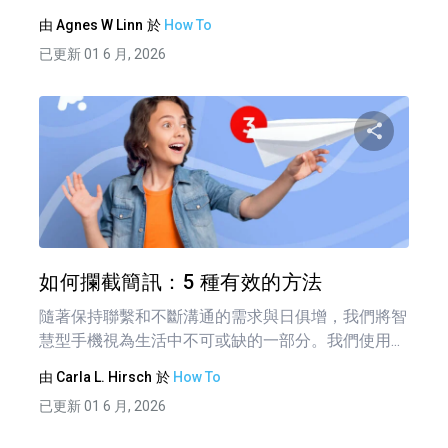
由
Agnes W Linn
於
How To
已更新 01 6 月, 2026
分享
推特
如何攔截簡訊：5 種有效的方法
隨著保持聯繫和不斷溝通的需求與日俱增，我們將智
慧型手機視為生活中不可或缺的一部分。我們使用...
由
Carla L. Hirsch
於
How To
已更新 01 6 月, 2026