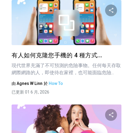
分享
推特
有人如何克隆您手機的 4 種方式...
現代世界充滿了不可預測的危險事物。任何每天存取
網際網路的人，即使待在家裡，也可能面臨危險...
由
Agnes W Linn
於
How To
已更新 01 6 月, 2026
分享