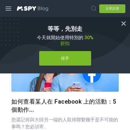
立即試用
等等，先別走
如何使用
今天就開始使用特別的
30%
折扣
得手
分享
推特
如何查看某人在 Facebook 上的活動：5
個動作...
您還記得與大陸另一端的人取得聯繫幾乎是不可能的
事嗎？您必須寄...