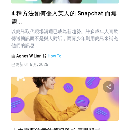
推特
4 種方法如何登入某人的 Snapchat 而無
需...
以簡訊取代現場溝通已成為新趨勢。許多成年人喜歡
傳送簡訊而不是與人對話，而青少年則用簡訊來補充
他們的訊息...
由
Agnes W Linn
於
How To
已更新 01 6 月, 2026
文
章
分享
導
覽
推特