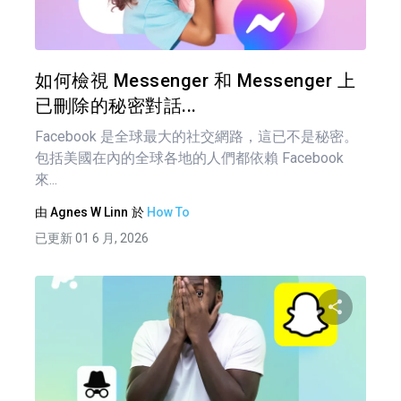
推特
如何檢視 Messenger 和 Messenger 上
已刪除的秘密對話...
Facebook 是全球最大的社交網路，這已不是秘密。
包括美國在內的全球各地的人們都依賴 Facebook
來...
由
Agnes W Linn
於
How To
已更新 01 6 月, 2026
分享