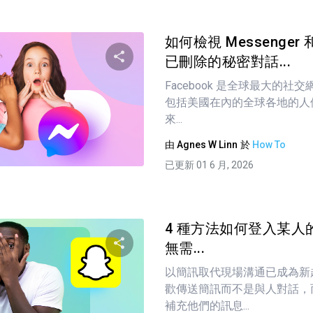
如何檢視 Messenger 和
已刪除的秘密對話...
Facebook 是全球最大的
分享這篇文章
包括美國在內的全球各地的人們都依
來...
由
Agnes W Linn
於
How To
推特
臉書
複製連接
已更新 01 6 月, 2026
4 種方法如何登入某人的 S
無需...
以簡訊取代現場溝通已成為新
分享這篇文章
歡傳送簡訊而不是與人對話，
補充他們的訊息...