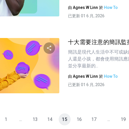
由
Agnes W Linn
於
How To
推特
臉書
複製連接
已更新 01 6 月, 2026
十大需要注意的簡訊監控
簡訊是現代人生活中不可或缺
人還是小孩，都會使用簡訊應
分享這篇文章
並分享最新的...
由
Agnes W Linn
於
How To
已更新 01 6 月, 2026
推特
臉書
複製連接
1
...
13
14
15
16
17
...
19