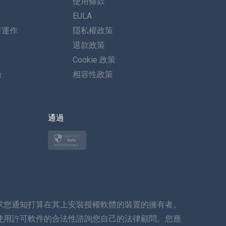
使用條款
德語
EULA
何運作
隱私權政策
葡萄牙語
退款政策
義大利語
Cookie 政策
論
相容性政策
العربية
한국의
通過
土耳其語
波蘭語
日本
求您通知打算在其上安裝授權軟體的裝置的擁有者。
挪威語
使用許可軟件的合法性諮詢您自己的法律顧問。您應