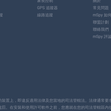
家長控制
關於
GPS 追蹤器
常見問題
追蹤
線路追蹤
mSpy 如
聯盟計劃
聯絡我們
mSpy 評
的裝置上，即違反適用法律及您當地的司法管轄法。法律通常要
處罰。在安裝和使用許可軟件之前，您應就在您的司法管轄區內