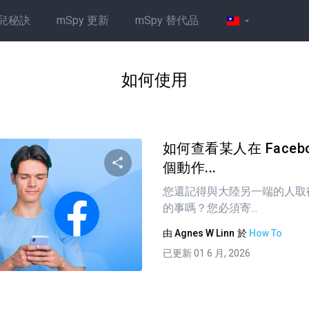
兒秘訣
mSpy 更新
mSpy 替代品
如何使用
如何查看某人在 Faceb
個動作...
您還記得與大陸另一端的人取
分享這篇文章
的事嗎？您必須寄...
由
Agnes W Linn
於
How To
已更新 01 6 月, 2026
推特
臉書
複製連接