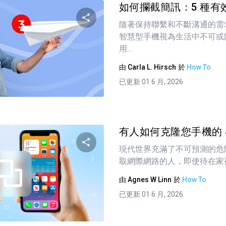
如何攔截簡訊：5 種有
隨著保持聯繫和不斷溝通的需
智慧型手機視為生活中不可或
分享這篇文章
用...
由
Carla L. Hirsch
於
How To
已更新 01 6 月, 2026
推特
臉書
複製連接
有人如何克隆您手機的 4 
現代世界充滿了不可預測的危
取網際網路的人，即使待在家裡
分享這篇文章
由
Agnes W Linn
於
How To
已更新 01 6 月, 2026
推特
臉書
複製連接