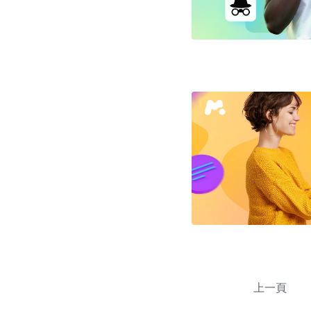
文
章
上一頁
導