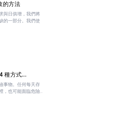
效的方法
求與日俱增，我們將
缺的一部分。我們使
種方式...
險事物。任何每天存
，也可能面臨危險...