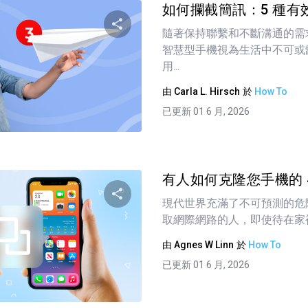
如何攔截簡訊：5 種有
隨著保持聯繫和不斷溝通的需
智慧型手機視為生活中不可或
分享這篇文章
用...
由
Carla L. Hirsch
於
How To
已更新 01 6 月, 2026
推特
臉書
複製連接
有人如何克隆您手機的 4 
現代世界充滿了不可預測的危
取網際網路的人，即使待在家裡
分享這篇文章
由
Agnes W Linn
於
How To
已更新 01 6 月, 2026
推特
臉書
複製連接