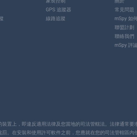
家長控制
關於
GPS 追蹤器
常見問題
追蹤
線路追蹤
mSpy 如
聯盟計劃
聯絡我們
mSpy 評
的裝置上，即違反適用法律及您當地的司法管轄法。法律通常要
處罰。在安裝和使用許可軟件之前，您應就在您的司法管轄區內