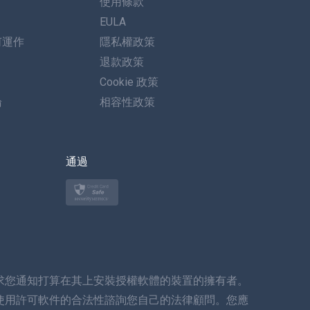
使用條款
德語
EULA
何運作
隱私權政策
葡萄牙語
退款政策
義大利語
Cookie 政策
論
相容性政策
العربية
한국의
通過
土耳其語
波蘭語
日本
求您通知打算在其上安裝授權軟體的裝置的擁有者。
挪威語
使用許可軟件的合法性諮詢您自己的法律顧問。您應