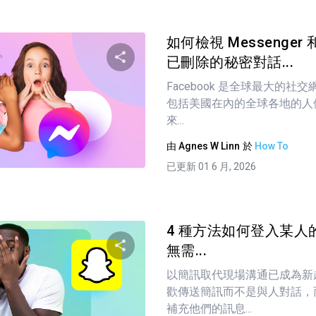
如何檢視 Messenger 和
已刪除的秘密對話...
Facebook 是全球最大的
分享這篇文章
包括美國在內的全球各地的人們都依
來...
由
Agnes W Linn
於
How To
推特
臉書
複製連接
已更新 01 6 月, 2026
4 種方法如何登入某人的 S
無需...
以簡訊取代現場溝通已成為新
分享這篇文章
歡傳送簡訊而不是與人對話，
補充他們的訊息...