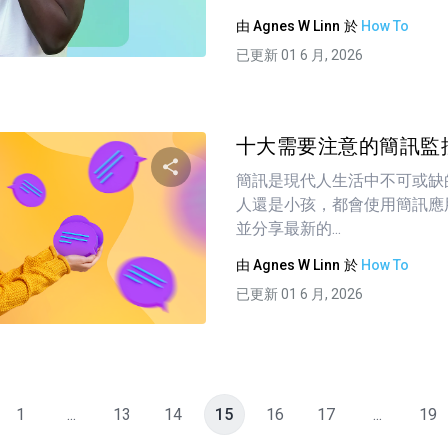
由
Agnes W Linn
於
How To
推特
臉書
複製連接
已更新 01 6 月, 2026
十大需要注意的簡訊監控
簡訊是現代人生活中不可或缺
人還是小孩，都會使用簡訊應
分享這篇文章
並分享最新的...
由
Agnes W Linn
於
How To
已更新 01 6 月, 2026
推特
臉書
複製連接
1
...
13
14
15
16
17
...
19