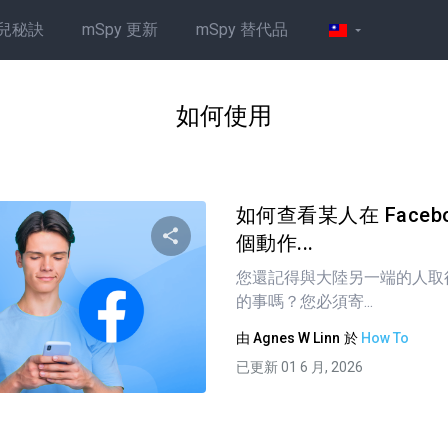
兒秘訣
mSpy 更新
mSpy 替代品
如何使用
如何查看某人在 Faceb
個動作...
您還記得與大陸另一端的人取
分享這篇文章
的事嗎？您必須寄...
由
Agnes W Linn
於
How To
已更新 01 6 月, 2026
推特
臉書
複製連接