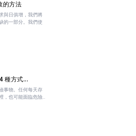
效的方法
求與日俱增，我們將
缺的一部分。我們使
種方式...
險事物。任何每天存
，也可能面臨危險...