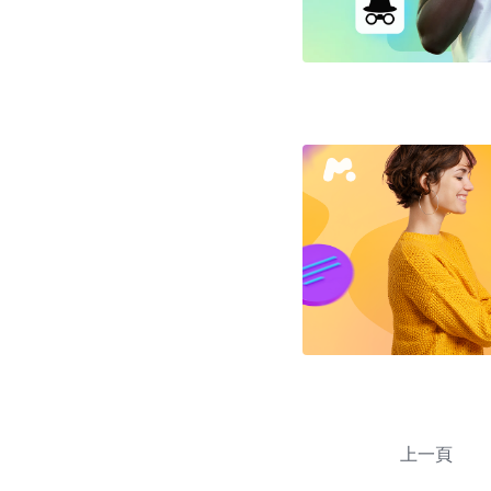
文
章
上一頁
導