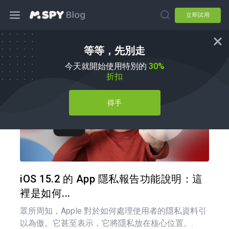
立即試用
等等，先別走
如何使用
今天就開始使用特別的
30%
折扣
得手
分享
推特
iOS 15.2 的 App 隱私報告功能說明：這
裡是如何...
眾所周知，Apple 對於如何處理使用者的隱私資料引
以為傲。它甚至表示，它將隱私放在核心位置。.