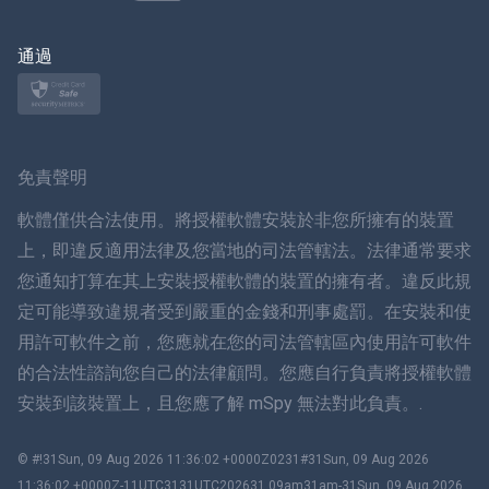
波蘭語
日本
通過
挪威語
瑞典
免責聲明
ภาษาไทย
軟體僅供合法使用。將授權軟體安裝於非您所擁有的裝置
上，即違反適用法律及您當地的司法管轄法。法律通常要求
簡体中文
您通知打算在其上安裝授權軟體的裝置的擁有者。違反此規
定可能導致違規者受到嚴重的金錢和刑事處罰。在安裝和使
丹麥語
用許可軟件之前，您應就在您的司法管轄區內使用許可軟件
हिंदी
的合法性諮詢您自己的法律顧問。您應自行負責將授權軟體
安裝到該裝置上，且您應了解 mSpy 無法對此負責。.
荷蘭語
© #!31Sun, 09 Aug 2026 11:36:02 +0000Z0231#31Sun, 09 Aug 2026
עברית
11:36:02 +0000Z-11UTC3131UTC202631 09am31am-31Sun, 09 Aug 2026