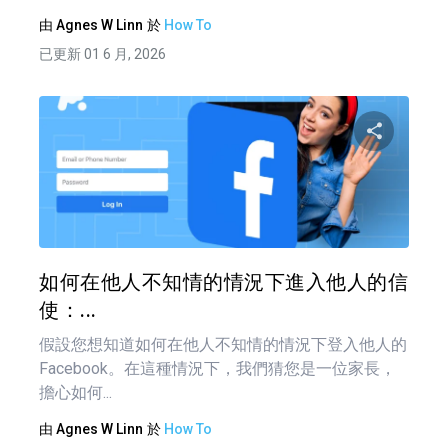
由
Agnes W Linn
於
How To
已更新 01 6 月, 2026
分享
推特
如何在他人不知情的情況下進入他人的信
使：...
假設您想知道如何在他人不知情的情況下登入他人的
Facebook。在這種情況下，我們猜您是一位家長，
擔心如何...
由
Agnes W Linn
於
How To