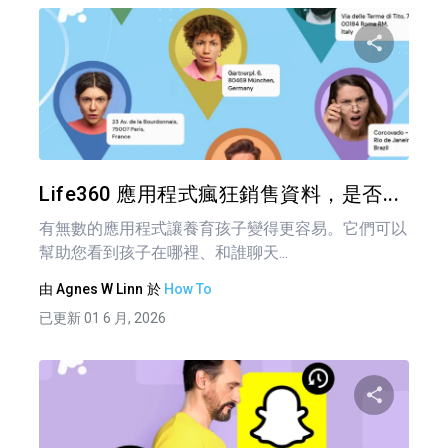
分享
推特
Life360 應用程式瘋狂銷售資料，是否...
有無數的應用程式讓養育孩子變得更容易。它們可以
幫助您看到孩子在哪裡、和誰聊天...
由
Agnes W Linn
於
How To
已更新 01 6 月, 2026
分享