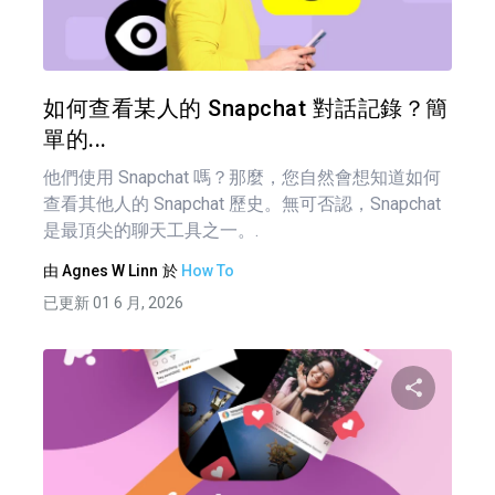
推特
如何查看某人的 Snapchat 對話記錄？簡
單的...
他們使用 Snapchat 嗎？那麼，您自然會想知道如何
查看其他人的 Snapchat 歷史。無可否認，Snapchat
是最頂尖的聊天工具之一。.
由
Agnes W Linn
於
How To
已更新 01 6 月, 2026
文
章
分享
導
覽