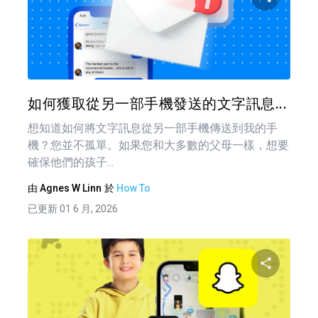
分享
推特
如何獲取從另一部手機發送的文字訊息...
想知道如何將文字訊息從另一部手機傳送到我的手
機？您並不孤單。如果您和大多數的父母一樣，想要
確保他們的孩子...
由
Agnes W Linn
於
How To
已更新 01 6 月, 2026
文
章
分享
導