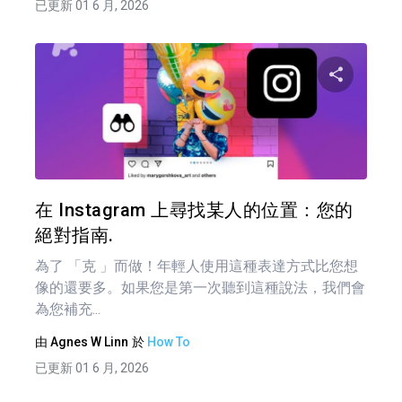
已更新 01 6 月, 2026
分享
推特
在 Instagram 上尋找某人的位置：您的
絕對指南.
為了 「克 」而做！年輕人使用這種表達方式比您想
像的還要多。如果您是第一次聽到這種說法，我們會
為您補充...
由
Agnes W Linn
於
How To
已更新 01 6 月, 2026