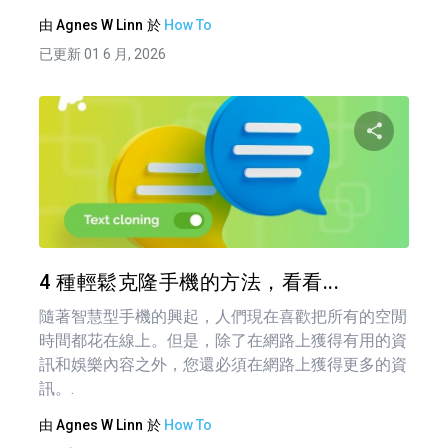
由
Agnes W Linn
於
How To
已更新 01 6 月, 2026
分享
推特
4 種輕鬆克隆手機的方法，看看...
隨著智慧型手機的興起，人們現在喜歡把所有的空閒
時間都花在線上。但是，除了在網路上獲得有用的資
訊和娛樂內容之外，您還必須在網路上獲得更多的資
訊。.
由
Agnes W Linn
於
How To