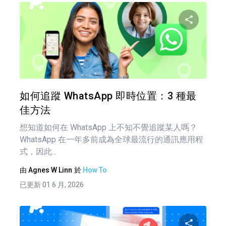
分享
推特
如何追蹤 WhatsApp 即時位置：3 種最
佳方法
想知道如何在 WhatsApp 上不知不覺追蹤某人嗎？
WhatsApp 在一年多前成為全球最流行的通訊應用程
式，因此...
由
Agnes W Linn
於
How To
已更新 01 6 月, 2026