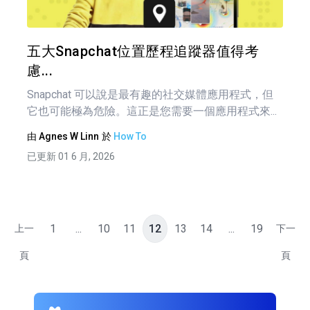
覽
推特
五大Snapchat位置歷程追蹤器值得考
慮...
Snapchat 可以說是最有趣的社交媒體應用程式，但
它也可能極為危險。這正是您需要一個應用程式來...
由
Agnes W Linn
於
How To
已更新 01 6 月, 2026
1
...
10
11
12
13
14
...
19
上一
下一
頁
頁