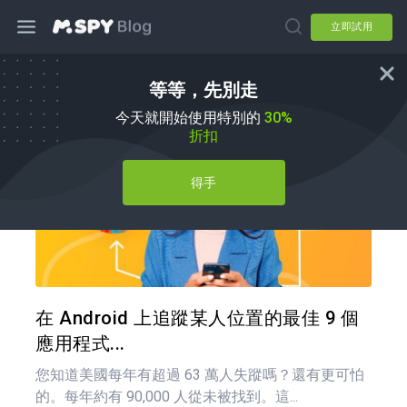
立即試用
等等，先別走
如何使用
今天就開始使用特別的
30%
折扣
得手
分享
推特
在 Android 上追蹤某人位置的最佳 9 個
應用程式...
您知道美國每年有超過 63 萬人失蹤嗎？還有更可怕
的。每年約有 90,000 人從未被找到。這...