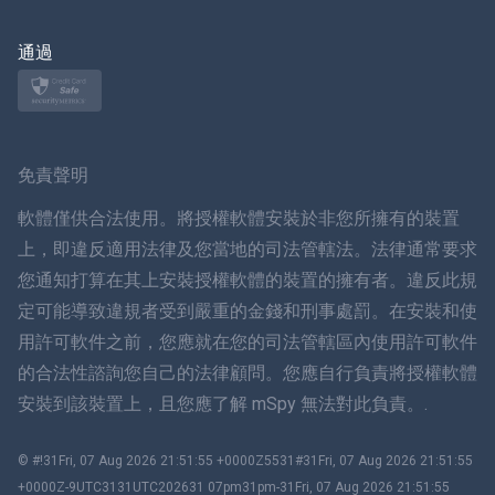
日本
通過
挪威語
瑞典
免責聲明
ภาษาไทย
軟體僅供合法使用。將授權軟體安裝於非您所擁有的裝置
上，即違反適用法律及您當地的司法管轄法。法律通常要求
簡体中文
您通知打算在其上安裝授權軟體的裝置的擁有者。違反此規
定可能導致違規者受到嚴重的金錢和刑事處罰。在安裝和使
丹麥語
用許可軟件之前，您應就在您的司法管轄區內使用許可軟件
हिंदी
的合法性諮詢您自己的法律顧問。您應自行負責將授權軟體
安裝到該裝置上，且您應了解 mSpy 無法對此負責。.
荷蘭語
© #!31Fri, 07 Aug 2026 21:51:55 +0000Z5531#31Fri, 07 Aug 2026 21:51:55
עברית
+0000Z-9UTC3131UTC202631 07pm31pm-31Fri, 07 Aug 2026 21:51:55