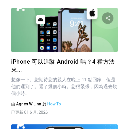
分享
推特
iPhone 可以追蹤 Android 嗎？4 種方法
來...
想像一下。您期待您的親人在晚上 11 點回家，但是
他們遲到了。遲了幾個小時。您很緊張，因為過去幾
個小時...
由
Agnes W Linn
於
How To
已更新 01 6 月, 2026