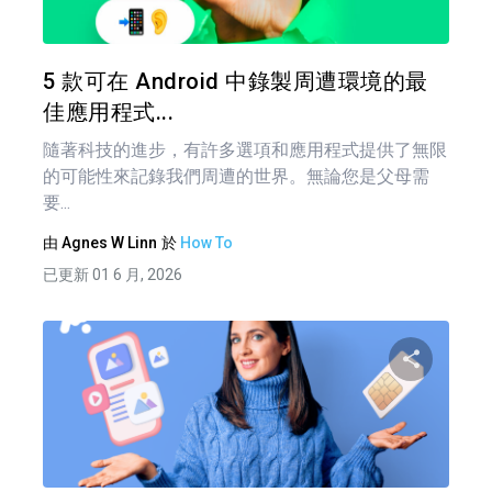
推特
5 款可在 Android 中錄製周遭環境的最
佳應用程式...
隨著科技的進步，有許多選項和應用程式提供了無限
的可能性來記錄我們周遭的世界。無論您是父母需
要...
由
Agnes W Linn
於
How To
已更新 01 6 月, 2026
文
章
分享
導
覽