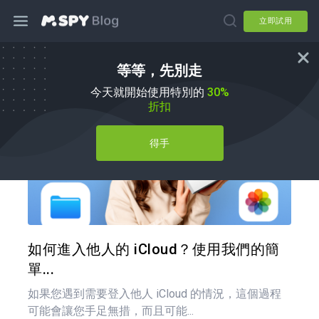
立即試用
等等，先別走
如何使用
今天就開始使用特別的
30%
折扣
得手
分享
推特
如何進入他人的 iCloud？使用我們的簡
單...
如果您遇到需要登入他人 iCloud 的情況，這個過程
可能會讓您手足無措，而且可能...