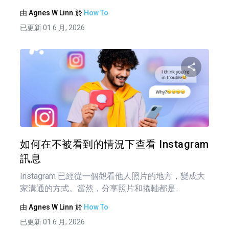
由
Agnes W Linn
於
How To
已更新 01 6 月, 2026
分享
推特
如何在不被看到的情況下查看 Instagram
訊息
Instagram 已經從一個觀看他人照片的地方，變成大
家溝通的方式。當然，分享照片和捲軸都是...
由
Agnes W Linn
於
How To
已更新 01 6 月, 2026