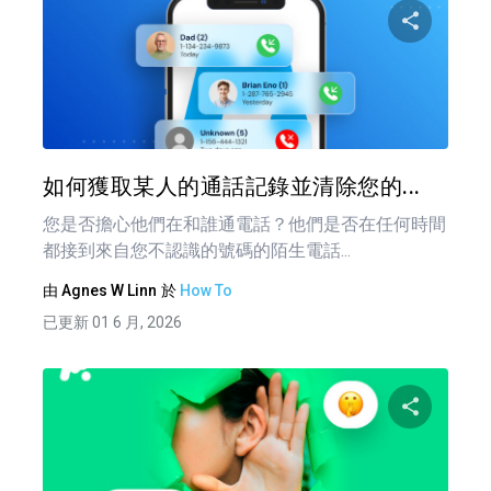
分享
推特
如何獲取某人的通話記錄並清除您的...
您是否擔心他們在和誰通電話？他們是否在任何時間
都接到來自您不認識的號碼的陌生電話...
由
Agnes W Linn
於
How To
已更新 01 6 月, 2026
分享