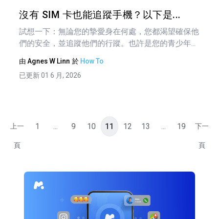
推特
沒有 SIM 卡也能追蹤手機？以下是...
試想一下：無論您的摯愛身在何處，您都渴望確保他
們的安全，並追蹤他們的行蹤。也許是您的青少年...
由
Agnes W Linn
於
How To
已更新 01 6 月, 2026
1
...
9
10
11
12
13
...
19
上一
下一
頁
頁