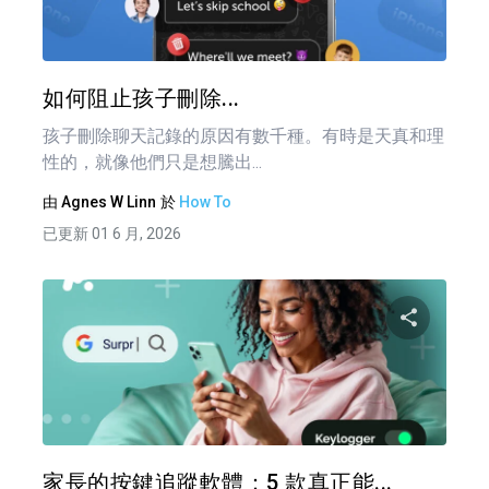
推特
如何阻止孩子刪除...
孩子刪除聊天記錄的原因有數千種。有時是天真和理
性的，就像他們只是想騰出...
由
Agnes W Linn
於
How To
已更新 01 6 月, 2026
文
章
分享
導
覽
推特
家長的按鍵追蹤軟體：5 款真正能...