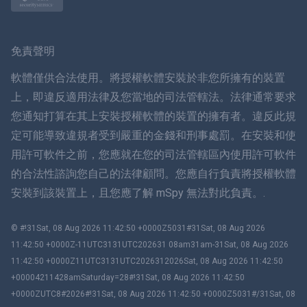
挪威語
瑞典
免責聲明
ภาษาไทย
軟體僅供合法使用。將授權軟體安裝於非您所擁有的裝置
上，即違反適用法律及您當地的司法管轄法。法律通常要求
簡体中文
您通知打算在其上安裝授權軟體的裝置的擁有者。違反此規
定可能導致違規者受到嚴重的金錢和刑事處罰。在安裝和使
丹麥語
用許可軟件之前，您應就在您的司法管轄區內使用許可軟件
हिंदी
的合法性諮詢您自己的法律顧問。您應自行負責將授權軟體
安裝到該裝置上，且您應了解 mSpy 無法對此負責。.
荷蘭語
© #!31Sat, 08 Aug 2026 11:42:50 +0000Z5031#31Sat, 08 Aug 2026
עברית
11:42:50 +0000Z-11UTC3131UTC202631 08am31am-31Sat, 08 Aug 2026
11:42:50 +0000Z11UTC3131UTC2026312026Sat, 08 Aug 2026 11:42:50
羅馬尼亞
+00004211428amSaturday=28#!31Sat, 08 Aug 2026 11:42:50
+0000ZUTC8#2026#!31Sat, 08 Aug 2026 11:42:50 +0000Z5031#/31Sat, 08
Ελληνικά