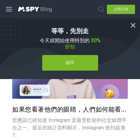
立即試用
等等，先別走
如何使用
今天就開始使用特別的
30%
折扣
得手
分享
推特
如果您看著他們的眼睛，人們如何能看...
您應該已經知道 Instagram 是最受歡迎的社交媒體平
台之一。最近的統計資料顯示，Instagram 收到超過
7...