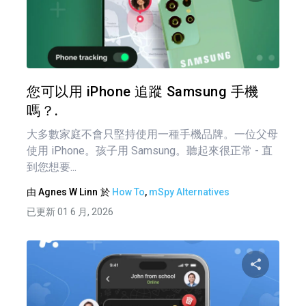
分享
推特
您可以用 iPhone 追蹤 Samsung 手機
嗎？.
大多數家庭不會只堅持使用一種手機品牌。一位父母
使用 iPhone。孩子用 Samsung。聽起來很正常 - 直
到您想要...
由
Agnes W Linn
於
How To
,
mSpy Alternatives
已更新 01 6 月, 2026
分享