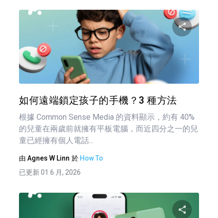
分享
推特
如何遠端鎖定孩子的手機？3 種方法
根據 Common Sense Media 的資料顯示，約有 40%
的兒童在兩歲前就擁有平板電腦，而近四分之一的兒
童已經擁有個人電話...
由
Agnes W Linn
於
How To
已更新 01 6 月, 2026