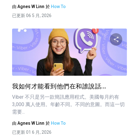
由
Agnes W Linn
於
How To
已更新 06 5 月, 2026
分享
推特
我如何才能看到他們在和誰說話...
Viber 不只是另一款簡訊應用程式。美國每月約有
3,000 萬人使用。年齡不同。不同的意圖。而這一切
需要...
由
Agnes W Linn
於
How To
已更新 01 6 月, 2026