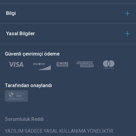
İtalyan
Bilgi
العربية
Yasal Bilgiler
한국의
Güvenli çevrimiçi ödeme
Türkçe
Polski
日本
Tarafından onaylandı
Norsk
Svenska
Sorumluluk Reddi
ภาษาไทย
YAZILIM SADECE YASAL KULLANIMA YÖNELİKTİR.