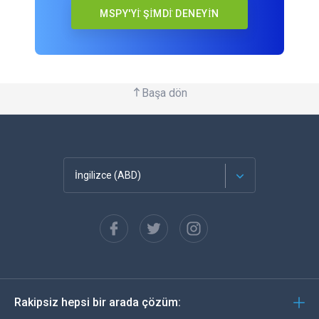
MSPY'Yİ ŞİMDİ DENEYİN
Başa dön
İngilizce (ABD)
Français
Español
Almanca
Rakipsiz hepsi bir arada çözüm:
Português