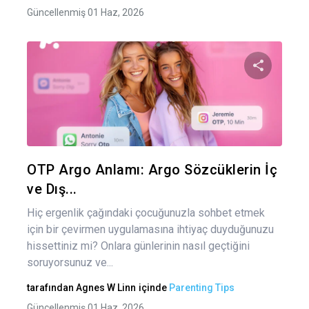
Güncellenmiş 01 Haz, 2026
Bu maka
Twitter
Fa
OTP Argo Anlamı: Argo Sözcüklerin İç
ve Dış...
Hiç ergenlik çağındaki çocuğunuzla sohbet etmek
için bir çevirmen uygulamasına ihtiyaç duyduğunuzu
hissettiniz mi? Onlara günlerinin nasıl geçtiğini
soruyorsunuz ve...
tarafından
Agnes W Linn
içinde
Parenting Tips
Güncellenmiş 01 Haz, 2026