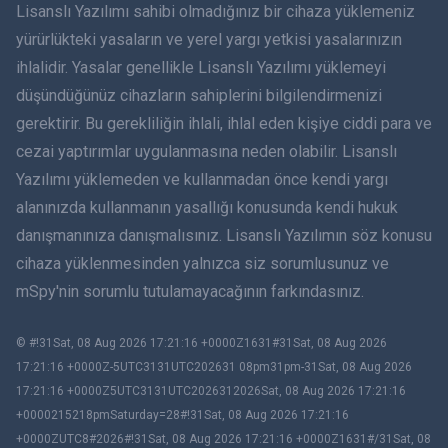
Lisanslı Yazılımı sahibi olmadığınız bir cihaza yüklemeniz
简体中文
yürürlükteki yasaların ve yerel yargı yetkisi yasalarınızın
ihlalidir. Yasalar genellikle Lisanslı Yazılımı yüklemeyi
Dansk
düşündüğünüz cihazların sahiplerini bilgilendirmenizi
हिंदी
gerektirir. Bu gerekliliğin ihlali, ihlal eden kişiye ciddi para ve
cezai yaptırımlar uygulanmasına neden olabilir. Lisanslı
Hollandaca
Yazılımı yüklemeden ve kullanmadan önce kendi yargı
alanınızda kullanmanın yasallığı konusunda kendi hukuk
עברית
danışmanınıza danışmalısınız. Lisanslı Yazılımın söz konusu
cihaza yüklenmesinden yalnızca siz sorumlusunuz ve
Română
mSpy'nin sorumlu tutulamayacağının farkındasınız.
Ελληνικά
© #!31Sat, 08 Aug 2026 17:21:16 +0000Z1631#31Sat, 08 Aug 2026
Việt
17:21:16 +0000Z-5UTC3131UTC202631 08pm31pm-31Sat, 08 Aug 2026
17:21:16 +0000Z5UTC3131UTC2026312026Sat, 08 Aug 2026 17:21:16
BIR ÇIFT
+0000215218pmSaturday=28#!31Sat, 08 Aug 2026 17:21:16
+0000ZUTC8#2026#!31Sat, 08 Aug 2026 17:21:16 +0000Z1631#/31Sat, 08