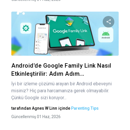
Yaz
gez
Bu maka
Twitter
Fa
Android'de Google Family Link Nasıl
Etkinleştirilir: Adım Adım...
İyi bir izleme çözümü arayan bir Android ebeveyni
misiniz? Hiç para harcamanıza gerek olmayabilir.
Çünkü Google sizi koruyor...
tarafından
Agnes W Linn
içinde
Parenting Tips
Güncellenmiş 01 Haz, 2026