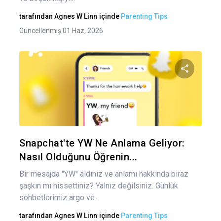
tarafından
Agnes W Linn
içinde
Parenting Tips
Güncellenmiş 01 Haz, 2026
Bu maka
Twitter
Fa
Snapchat'te YW Ne Anlama Geliyor:
Nasıl Olduğunu Öğrenin...
Bir mesajda "YW" aldınız ve anlamı hakkında biraz
şaşkın mı hissettiniz? Yalnız değilsiniz. Günlük
sohbetlerimiz argo ve...
tarafından
Agnes W Linn
içinde
Parenting Tips