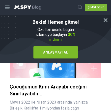
ŞIMDI DENE
Bekle! Hemen gitme!
Ebeveynlik İpuçları
Özel bir ürünle bugün
izlemeye başlayın
30%
indirim
ANLAŞMAYI AL
Bu maka
Twitter
Fa
Çocuğumun Kimi Arayabileceğini
Sınırlayabilir...
Mayıs 2022 ile Nisan 2023 arasında, yalnızca
Birleşik Krallık'ta 1 milyondan fazla çağrı