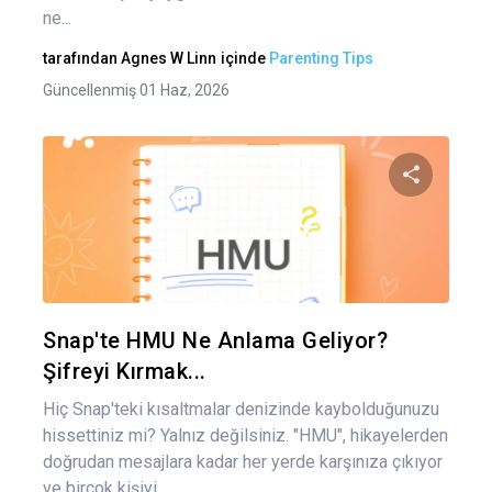
ne...
tarafından
Agnes W Linn
içinde
Parenting Tips
Güncellenmiş 01 Haz, 2026
Bu maka
Twitter
Fa
Snap'te HMU Ne Anlama Geliyor?
Şifreyi Kırmak...
Hiç Snap'teki kısaltmalar denizinde kaybolduğunuzu
hissettiniz mi? Yalnız değilsiniz. "HMU", hikayelerden
doğrudan mesajlara kadar her yerde karşınıza çıkıyor
ve birçok kişiyi...