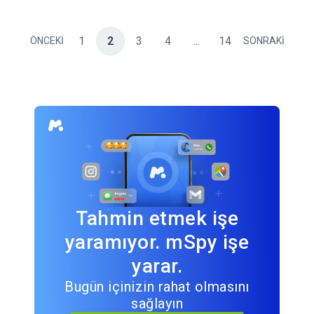
1
2
3
4
...
14
ÖNCEKİ
SONRAKİ
Tahmin etmek işe
yaramıyor. mSpy işe
yarar.
Bugün içinizin rahat olmasını
sağlayın