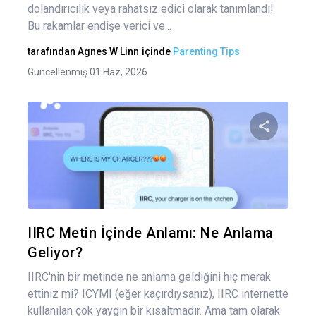
dolandırıcılık veya rahatsız edici olarak tanımlandı!
Bu rakamlar endişe verici ve...
tarafından
Agnes W Linn
içinde
Parenting Tips
Güncellenmiş 01 Haz, 2026
Bu maka
Twitter
Fa
IIRC Metin İçinde Anlamı: Ne Anlama
Geliyor?
IIRC'nin bir metinde ne anlama geldiğini hiç merak
ettiniz mi? ICYMI (eğer kaçırdıysanız), IIRC internette
kullanılan çok yaygın bir kısaltmadır. Ama tam olarak