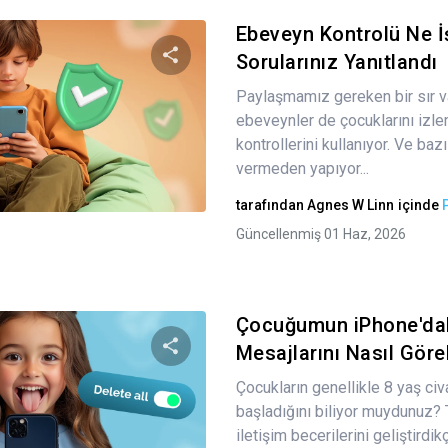
Ebeveyn Kontrolü Ne İ
Sorularınız Yanıtlandı
Paylaşmamız gereken bir sır var
Bu makaleyi paylaş
ebeveynler de çocuklarını izl
kontrollerini kullanıyor. Ve baz
vermeden yapıyor...
Twitter
Facebook
Bağlantıyı kopyala
tarafından
Agnes W Linn
içinde
Güncellenmiş 01 Haz, 2026
Çocuğumun iPhone'dak
Mesajlarını Nasıl Görebi
Çocukların genellikle 8 yaş ci
Bu makaleyi paylaş
başladığını biliyor muydunuz? 
iletişim becerilerini geliştird