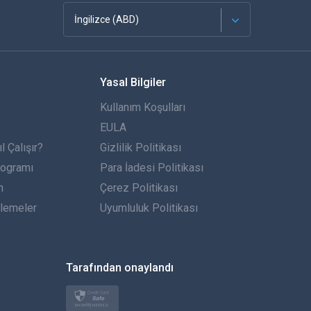
İngilizce (ABD)
Français
Yasal Bilgiler
Español
Kullanım Koşulları
Almanca
EULA
 Çalışır?
Gizlilik Politikası
Português
rogramı
Para İadesi Politikası
n
İtalyan
Çerez Politikası
lemeler
Uyumluluk Politikası
العربية
한국의
Tarafından onaylandı
Türkçe