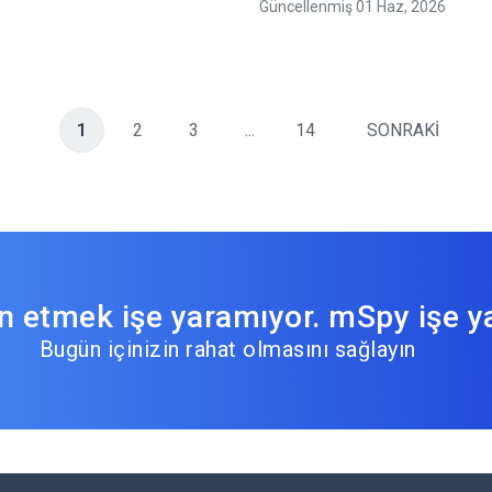
Güncellenmiş 01 Haz, 2026
1
2
3
...
14
SONRAKİ
 etmek işe yaramıyor. mSpy işe ya
Bugün içinizin rahat olmasını sağlayın