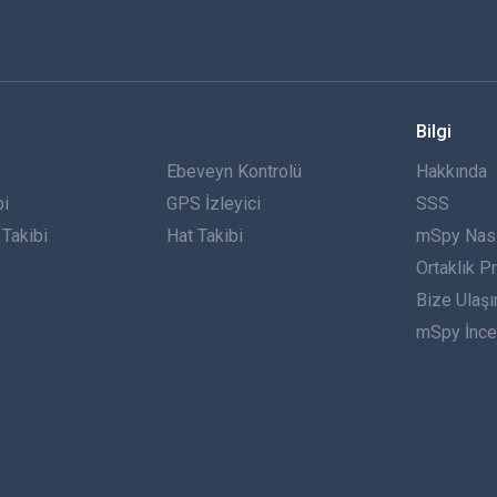
Bilgi
Ebeveyn Kontrolü
Hakkında
bi
GPS İzleyici
SSS
Takibi
Hat Takibi
mSpy Nasıl
Ortaklık P
Bize Ulaşı
mSpy İnce