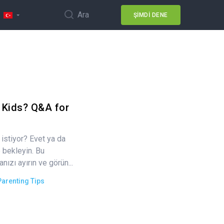
Ara
ŞIMDI DENE
 Kids? Q&A for
stiyor? Evet ya da
 bekleyin. Bu
ızı ayırın ve görün...
Parenting Tips