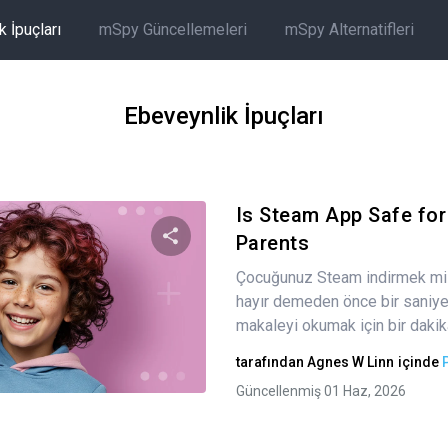
 İpuçları
mSpy Güncellemeleri
mSpy Alternatifleri
Ebeveynlik İpuçları
Is Steam App Safe for
Parents
Çocuğunuz Steam indirmek mi i
Bu makaleyi paylaş
hayır demeden önce bir saniye
makaleyi okumak için bir dakikan
tarafından
Agnes W Linn
içinde
Twitter
Facebook
Bağlantıyı kopyala
Güncellenmiş 01 Haz, 2026