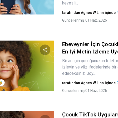
hevesli...
Twitter
Facebook
Bağlantıyı kopyala
tarafından
Agnes W Linn
içinde
Güncellenmiş 01 Haz, 2026
Ebeveynler İçin Çocukl
En İyi Metin İzleme Uy
Bir an için çocuğunuzun telef
Bu makaleyi paylaş
izleyin ve yüz ifadelerinde bir
edeceksiniz. Joy....
tarafından
Agnes W Linn
içinde
Twitter
Facebook
Bağlantıyı kopyala
Güncellenmiş 01 Haz, 2026
Çocuk TikTok Uygulam