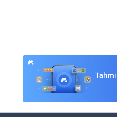
Yazı
gezinmesi
Tahmin