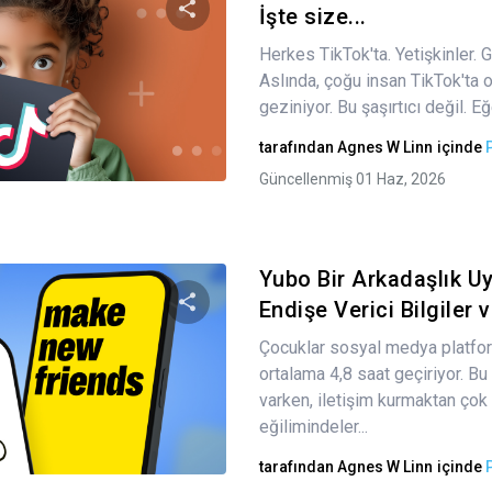
İşte size...
Herkes TikTok'ta. Yetişkinler. G
Bu makaleyi paylaş
Aslında, çoğu insan TikTok'ta 
geziniyor. Bu şaşırtıcı değil. E
tarafından
Agnes W Linn
içinde
Twitter
Facebook
Bağlantıyı kopyala
Güncellenmiş 01 Haz, 2026
Yubo Bir Arkadaşlık U
Endişe Verici Bilgiler v
Çocuklar sosyal medya platfo
Bu makaleyi paylaş
ortalama 4,8 saat geçiriyor. B
varken, iletişim kurmaktan ço
eğilimindeler...
Twitter
Facebook
Bağlantıyı kopyala
tarafından
Agnes W Linn
içinde