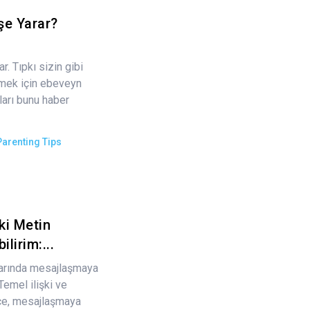
şe Yarar?
. Tıpkı sizin gibi
emek için ebeveyn
ıları bunu haber
Parenting Tips
i Metin
lirim:...
varında mesajlaşmaya
Temel ilişki ve
ikçe, mesajlaşmaya