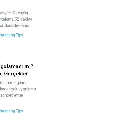
ençler. Çocuklar.
ortalama 52 dakika
ğer denediyseniz...
Parenting Tips
ygulaması mı?
e Gerçekler...
rmlarında günde
u kadar çok uygulama
k sohbet etme
Parenting Tips