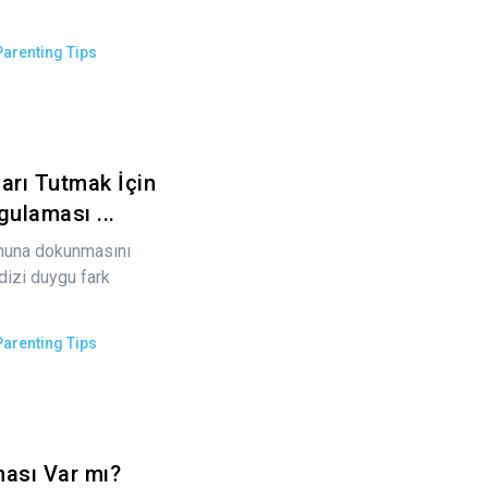
Parenting Tips
arı Tutmak İçin
gulaması ...
onuna dokunmasını
 dizi duygu fark
Parenting Tips
ası Var mı?