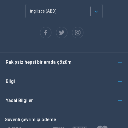
İngilizce (ABD)
Français
Español
Almanca
Rakipsiz hepsi bir arada çözüm:
Português
İtalyan
Bilgi
العربية
Yasal Bilgiler
한국의
Güvenli çevrimiçi ödeme
Türkçe