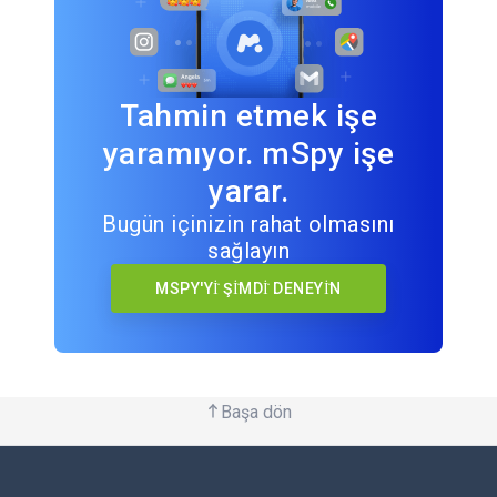
Tahmin etmek işe
yaramıyor. mSpy işe
yarar.
Bugün içinizin rahat olmasını
sağlayın
MSPY'Yİ ŞİMDİ DENEYİN
Başa dön