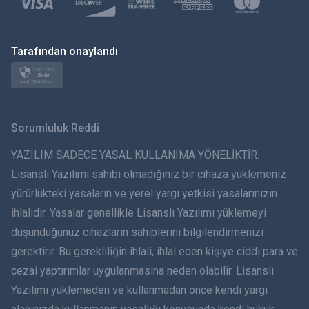
Polski
日本
Tarafından onaylandı
Norsk
Svenska
Sorumluluk Reddi
ภาษาไทย
YAZILIM SADECE YASAL KULLANIMA YÖNELİKTİR.
Lisanslı Yazılımı sahibi olmadığınız bir cihaza yüklemeniz
简体中文
yürürlükteki yasaların ve yerel yargı yetkisi yasalarınızın
ihlalidir. Yasalar genellikle Lisanslı Yazılımı yüklemeyi
Dansk
düşündüğünüz cihazların sahiplerini bilgilendirmenizi
हिंदी
gerektirir. Bu gerekliliğin ihlali, ihlal eden kişiye ciddi para ve
cezai yaptırımlar uygulanmasına neden olabilir. Lisanslı
Hollandaca
Yazılımı yüklemeden ve kullanmadan önce kendi yargı