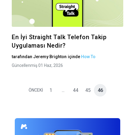
Bu maka
Twitter
Fa
En İyi Straight Talk Telefon Takip
Uygulaması Nedir?
tarafından
Jeremy Brighton
içinde
How To
Güncellenmiş 01 Haz, 2026
1
...
44
45
46
ÖNCEKİ