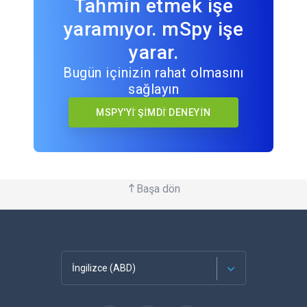
Tahmin etmek işe
yaramıyor. mSpy işe
yarar.
Bugün içinizin rahat olmasını
sağlayın
MSPY'Yİ ŞİMDİ DENEYİN
Başa dön
İngilizce (ABD)
Français