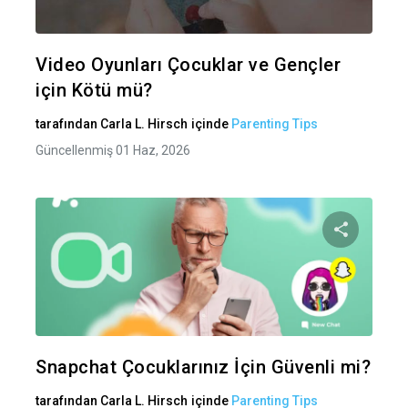
Twitter
Fa
Video Oyunları Çocuklar ve Gençler
için Kötü mü?
tarafından
Carla L. Hirsch
içinde
Parenting Tips
Güncellenmiş 01 Haz, 2026
Bu maka
Twitter
Fa
Snapchat Çocuklarınız İçin Güvenli mi?
tarafından
Carla L. Hirsch
içinde
Parenting Tips