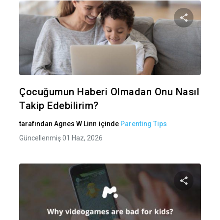
Bu maka
Twitter
Fa
Çocuğumun Haberi Olmadan Onu Nasıl
Takip Edebilirim?
tarafından
Agnes W Linn
içinde
Parenting Tips
Güncellenmiş 01 Haz, 2026
Bu maka