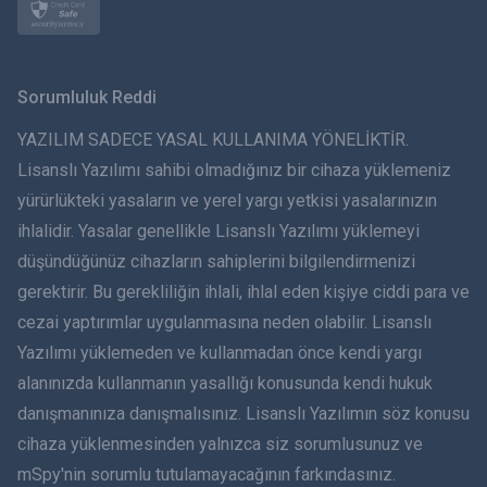
Norsk
Svenska
Sorumluluk Reddi
ภาษาไทย
YAZILIM SADECE YASAL KULLANIMA YÖNELİKTİR.
Lisanslı Yazılımı sahibi olmadığınız bir cihaza yüklemeniz
简体中文
yürürlükteki yasaların ve yerel yargı yetkisi yasalarınızın
ihlalidir. Yasalar genellikle Lisanslı Yazılımı yüklemeyi
Dansk
düşündüğünüz cihazların sahiplerini bilgilendirmenizi
हिंदी
gerektirir. Bu gerekliliğin ihlali, ihlal eden kişiye ciddi para ve
cezai yaptırımlar uygulanmasına neden olabilir. Lisanslı
Hollandaca
Yazılımı yüklemeden ve kullanmadan önce kendi yargı
alanınızda kullanmanın yasallığı konusunda kendi hukuk
עברית
danışmanınıza danışmalısınız. Lisanslı Yazılımın söz konusu
cihaza yüklenmesinden yalnızca siz sorumlusunuz ve
Română
mSpy'nin sorumlu tutulamayacağının farkındasınız.