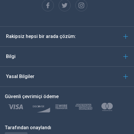
Español
Almanca
Rakipsiz hepsi bir arada çözüm:
Português
İtalyan
Bilgi
العربية
Yasal Bilgiler
한국의
Güvenli çevrimiçi ödeme
Türkçe
Polski
日本
Tarafından onaylandı