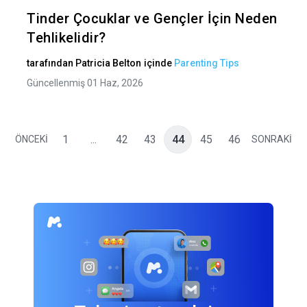
Twitter
Fa
Tinder Çocuklar ve Gençler İçin Neden
Tehlikelidir?
tarafından
Patricia Belton
içinde
Parenting Tips
Güncellenmiş 01 Haz, 2026
1
...
42
43
44
45
46
ÖNCEKİ
SONRAKİ