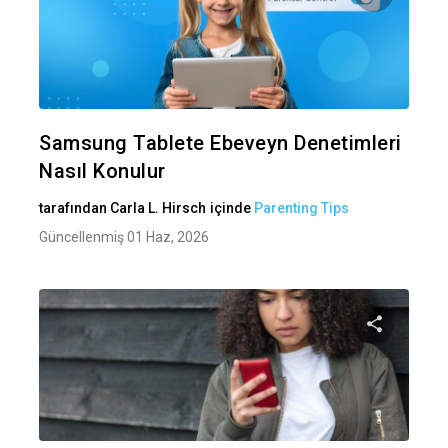
Bu maka
Twitter
Fa
Samsung Tablete Ebeveyn Denetimleri
Nasıl Konulur
tarafından
Carla L. Hirsch
içinde
Parenting Tips
Güncellenmiş 01 Haz, 2026
Bu maka