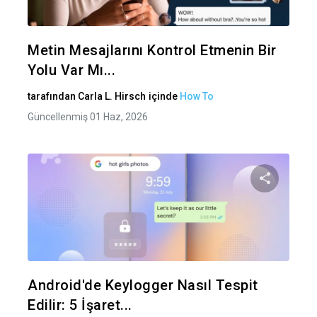
Twitter
Fa
Metin Mesajlarını Kontrol Etmenin Bir
Yolu Var Mı...
tarafından
Carla L. Hirsch
içinde
How To
Güncellenmiş 01 Haz, 2026
Bu maka
Twitter
Fa
Android'de Keylogger Nasıl Tespit
Edilir: 5 İşaret...