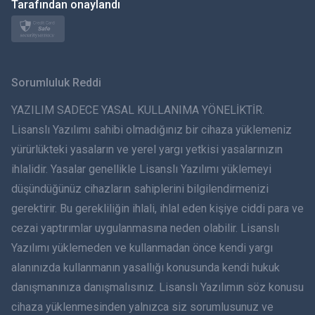
日本
Tarafından onaylandı
Norsk
Svenska
Sorumluluk Reddi
ภาษาไทย
YAZILIM SADECE YASAL KULLANIMA YÖNELİKTİR.
Lisanslı Yazılımı sahibi olmadığınız bir cihaza yüklemeniz
简体中文
yürürlükteki yasaların ve yerel yargı yetkisi yasalarınızın
ihlalidir. Yasalar genellikle Lisanslı Yazılımı yüklemeyi
Dansk
düşündüğünüz cihazların sahiplerini bilgilendirmenizi
हिंदी
gerektirir. Bu gerekliliğin ihlali, ihlal eden kişiye ciddi para ve
cezai yaptırımlar uygulanmasına neden olabilir. Lisanslı
Hollandaca
Yazılımı yüklemeden ve kullanmadan önce kendi yargı
alanınızda kullanmanın yasallığı konusunda kendi hukuk
עברית
danışmanınıza danışmalısınız. Lisanslı Yazılımın söz konusu
cihaza yüklenmesinden yalnızca siz sorumlusunuz ve
Română