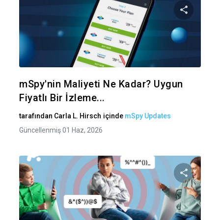
Bu maka
Twitter
Fa
mSpy'nin Maliyeti Ne Kadar? Uygun
Fiyatlı Bir İzleme...
tarafından
Carla L. Hirsch
içinde
mSpy Updates
Güncellenmiş 01 Haz, 2026
Bu maka