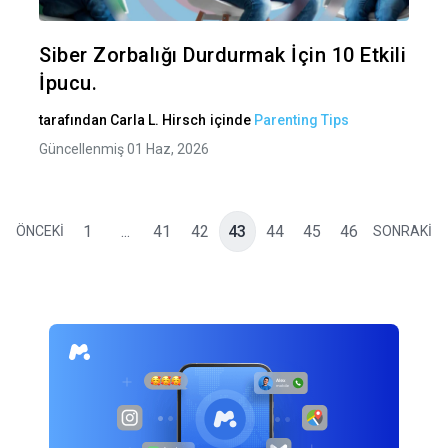
Twitter
Fa
Siber Zorbalığı Durdurmak İçin 10 Etkili
İpucu.
tarafından
Carla L. Hirsch
içinde
Parenting Tips
Güncellenmiş 01 Haz, 2026
1
...
41
42
43
44
45
46
ÖNCEKİ
SONRAKİ