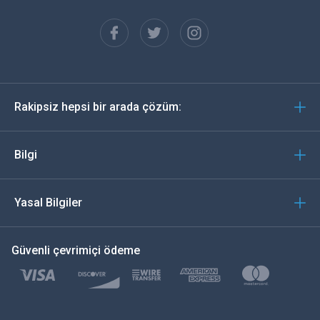
Français
Español
Almanca
Rakipsiz hepsi bir arada çözüm:
Português
İtalyan
Bilgi
العربية
Yasal Bilgiler
한국의
Güvenli çevrimiçi ödeme
Türkçe
Polski