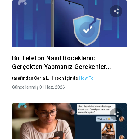
Bu maka
Twitter
Fa
Bir Telefon Nasıl Böceklenir:
Gerçekten Yapmanız Gerekenler...
tarafından
Carla L. Hirsch
içinde
How To
Güncellenmiş 01 Haz, 2026
Bu maka