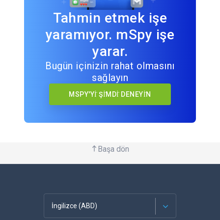
Tahmin etmek işe
yaramıyor. mSpy işe
yarar.
Bugün içinizin rahat olmasını
sağlayın
MSPY'Yİ ŞİMDİ DENEYİN
Başa dön
İngilizce (ABD)