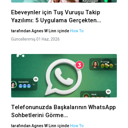
Twitter
Fa
Ebeveynler için Tuş Vuruşu Takip
Yazılımı: 5 Uygulama Gerçekten...
tarafından
Agnes W Linn
içinde
How To
Güncellenmiş 01 Haz, 2026
Bu maka
Twitter
Fa
Telefonunuzda Başkalarının WhatsApp
Sohbetlerini Görme...
tarafından
Agnes W Linn
içinde
How To