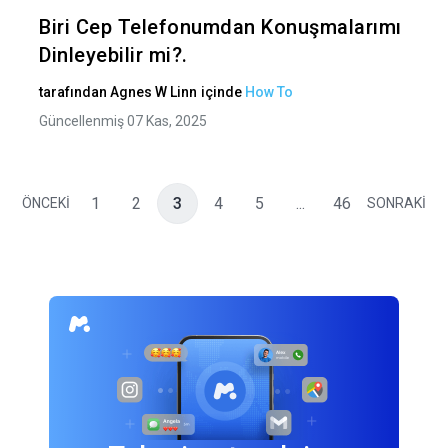
Twitter
Fa
Biri Cep Telefonumdan Konuşmalarımı
Dinleyebilir mi?.
tarafından
Agnes W Linn
içinde
How To
Güncellenmiş 07 Kas, 2025
1
2
3
4
5
...
46
ÖNCEKİ
SONRAKİ