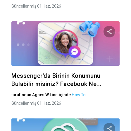
Güncellenmiş 01 Haz, 2026
Bu maka
Twitter
Fa
Messenger'da Birinin Konumunu
Bulabilir misiniz? Facebook Ne...
tarafından
Agnes W Linn
içinde
How To
Güncellenmiş 01 Haz, 2026