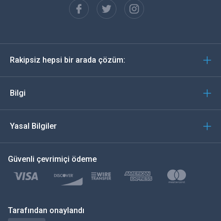
Español
Almanca
Rakipsiz hepsi bir arada çözüm:
Português
İtalyan
Bilgi
العربية
Yasal Bilgiler
한국의
Güvenli çevrimiçi ödeme
Türkçe
Polski
日本
Tarafından onaylandı