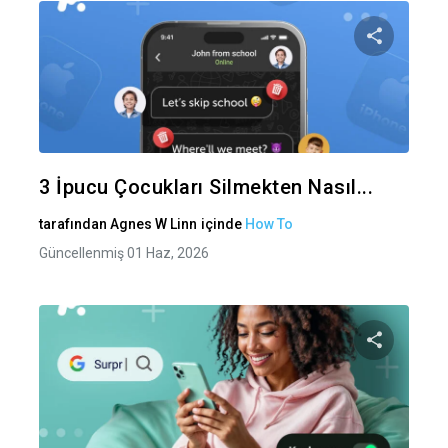
Bu maka
Twitter
Fa
3 İpucu Çocukları Silmekten Nasıl...
tarafından
Agnes W Linn
içinde
How To
Güncellenmiş 01 Haz, 2026
Bu maka