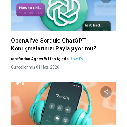
Bu maka
Twitter
Fa
OpenAI'ye Sorduk: ChatGPT
Konuşmalarınızı Paylaşıyor mu?
tarafından
Agnes W Linn
içinde
How To
Güncellenmiş 01 Haz, 2026
Bu maka