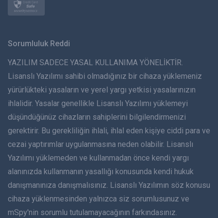
Norsk
Svenska
Sorumluluk Reddi
ภาษาไทย
YAZILIM SADECE YASAL KULLANIMA YÖNELİKTİR.
Lisanslı Yazılımı sahibi olmadığınız bir cihaza yüklemeniz
简体中文
yürürlükteki yasaların ve yerel yargı yetkisi yasalarınızın
ihlalidir. Yasalar genellikle Lisanslı Yazılımı yüklemeyi
Dansk
düşündüğünüz cihazların sahiplerini bilgilendirmenizi
हिंदी
gerektirir. Bu gerekliliğin ihlali, ihlal eden kişiye ciddi para ve
cezai yaptırımlar uygulanmasına neden olabilir. Lisanslı
Hollandaca
Yazılımı yüklemeden ve kullanmadan önce kendi yargı
alanınızda kullanmanın yasallığı konusunda kendi hukuk
עברית
danışmanınıza danışmalısınız. Lisanslı Yazılımın söz konusu
cihaza yüklenmesinden yalnızca siz sorumlusunuz ve
Română
mSpy'nin sorumlu tutulamayacağının farkındasınız.