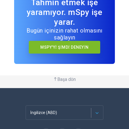
Tahmin etmek işe
yaramıyor. mSpy işe
yarar.
Bugün içinizin rahat olmasını
sağlayın
MSPY'Yİ ŞİMDİ DENEYİN
Başa dön
İngilizce (ABD)
Français