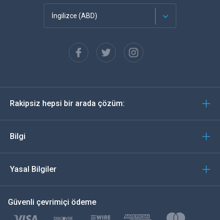
İngilizce (ABD)
Français
Español
Almanca
Rakipsiz hepsi bir arada çözüm:
Português
İtalyan
Bilgi
العربية
Yasal Bilgiler
한국의
Güvenli çevrimiçi ödeme
Türkçe