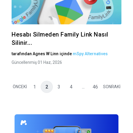
Bu maka
Twitter
Fa
Hesabı Silmeden Family Link Nasıl
Silinir...
tarafından
Agnes W Linn
içinde
mSpy Alternatives
Güncellenmiş 01 Haz, 2026
1
2
3
4
...
46
ÖNCEKİ
SONRAKİ