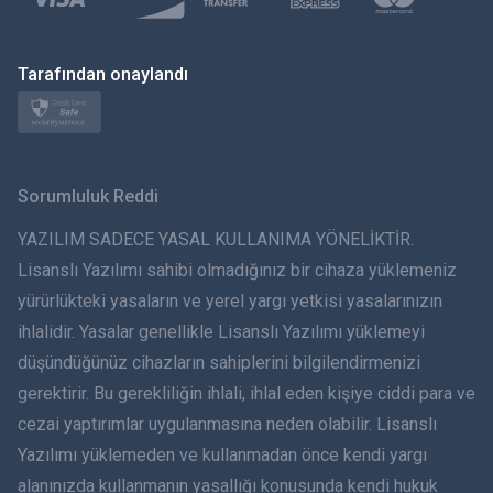
Polski
日本
Tarafından onaylandı
Norsk
Svenska
Sorumluluk Reddi
ภาษาไทย
YAZILIM SADECE YASAL KULLANIMA YÖNELİKTİR.
Lisanslı Yazılımı sahibi olmadığınız bir cihaza yüklemeniz
简体中文
yürürlükteki yasaların ve yerel yargı yetkisi yasalarınızın
ihlalidir. Yasalar genellikle Lisanslı Yazılımı yüklemeyi
Dansk
düşündüğünüz cihazların sahiplerini bilgilendirmenizi
हिंदी
gerektirir. Bu gerekliliğin ihlali, ihlal eden kişiye ciddi para ve
cezai yaptırımlar uygulanmasına neden olabilir. Lisanslı
Hollandaca
Yazılımı yüklemeden ve kullanmadan önce kendi yargı
alanınızda kullanmanın yasallığı konusunda kendi hukuk