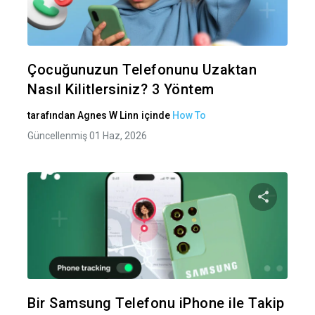
Twitter
Fa
Çocuğunuzun Telefonunu Uzaktan
Nasıl Kilitlersiniz? 3 Yöntem
tarafından
Agnes W Linn
içinde
How To
Güncellenmiş 01 Haz, 2026
Bu maka
Twitter
Fa
Bir Samsung Telefonu iPhone ile Takip