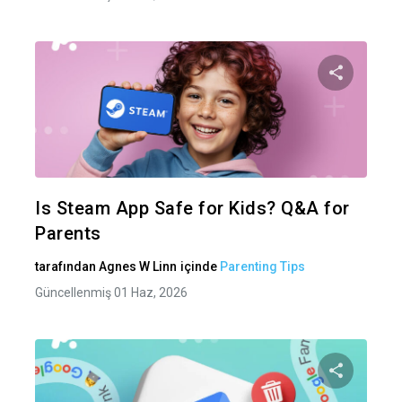
Bu maka
Twitter
Fa
Is Steam App Safe for Kids? Q&A for
Parents
tarafından
Agnes W Linn
içinde
Parenting Tips
Güncellenmiş 01 Haz, 2026