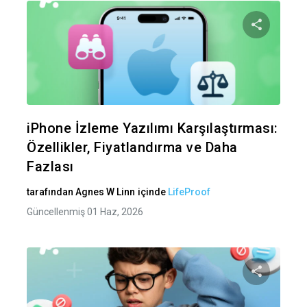
Bu maka
Twitter
Fa
iPhone İzleme Yazılımı Karşılaştırması:
Özellikler, Fiyatlandırma ve Daha
Fazlası
tarafından
Agnes W Linn
içinde
LifeProof
Güncellenmiş 01 Haz, 2026
Bu maka