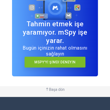
Tahmin etmek işe
yaramıyor. mSpy işe
yarar.
Bugün içinizin rahat olmasını
sağlayın
MSPY'Yİ ŞİMDİ DENEYİN
Başa dön