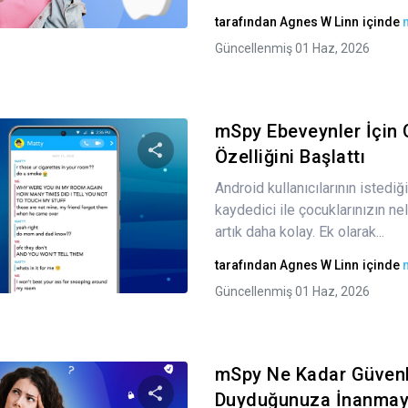
Twitter
Facebook
Bağlantıyı kopyala
tarafından
Agnes W Linn
içinde
Güncellenmiş 01 Haz, 2026
mSpy Ebeveynler İçin G
Özelliğini Başlattı
Android kullanıcılarının istediği
Bu makaleyi paylaş
kaydedici ile çocuklarınızın ne
artık daha kolay. Ek olarak...
tarafından
Agnes W Linn
içinde
Twitter
Facebook
Bağlantıyı kopyala
Güncellenmiş 01 Haz, 2026
mSpy Ne Kadar Güvenl
Duyduğunuza İnanmayı