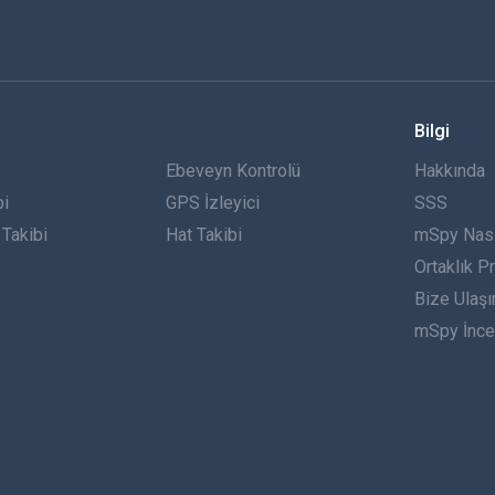
Bilgi
Ebeveyn Kontrolü
Hakkında
bi
GPS İzleyici
SSS
Takibi
Hat Takibi
mSpy Nasıl
Ortaklık P
Bize Ulaşı
mSpy İnce