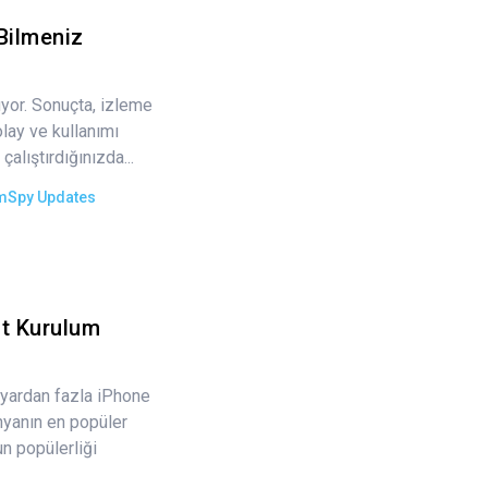
Bilmeniz
or. Sonuçta, izleme
lay ve kullanımı
alıştırdığınızda...
mSpy Updates
it Kurulum
lyardan fazla iPhone
ünyanın en popüler
un popülerliği