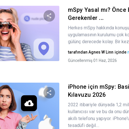
mSpy Yasal mı? Önce 
Gerekenler ...
Herkes mSpy hakkında konuşuy
Bu makaleyi paylaş
uygulamasının kurulumu çok ko
gülünç derecede kolay. Bir kez ç
tarafından
Agnes W Linn
içinde
Twitter
Facebook
Bağlantıyı kopyala
Güncellenmiş 01 Haz, 2026
iPhone için mSpy: Bas
Kılavuzu 2026
2022 itibariyle dünyada 1,2 mi
Bu makaleyi paylaş
kullanıcısı var ve bu da onu d
akıllı telefonu yapıyor. iPhone'
tesadüfi değil....