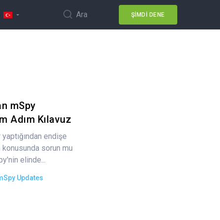
Ara
ŞIMDI DENE
an mSpy
dım Adım Kılavuz
r yaptığından endişe
im konusunda sorun mu
'nin elinde...
mSpy Updates