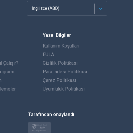
İngilizce (ABD)
Français
Yasal Bilgiler
Español
Kullanım Koşulları
Almanca
EULA
 Çalışır?
Gizlilik Politikası
Português
rogramı
Para İadesi Politikası
n
İtalyan
Çerez Politikası
lemeler
Uyumluluk Politikası
العربية
한국의
Tarafından onaylandı
Türkçe