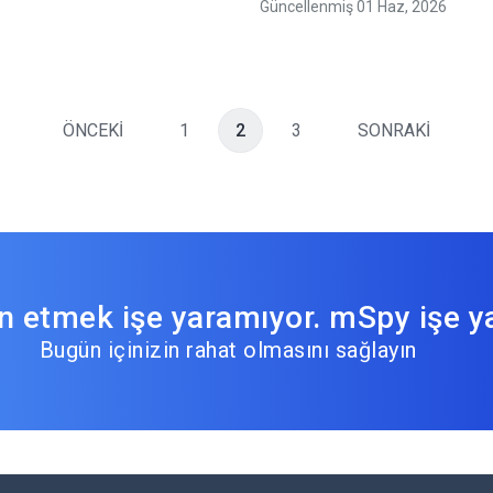
Güncellenmiş 01 Haz, 2026
ÖNCEKİ
1
2
3
SONRAKİ
 etmek işe yaramıyor. mSpy işe ya
Bugün içinizin rahat olmasını sağlayın