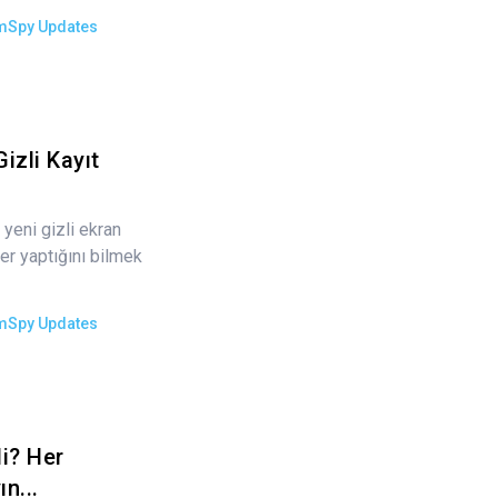
mSpy Updates
izli Kayıt
 yeni gizli ekran
ler yaptığını bilmek
mSpy Updates
i? Her
n...