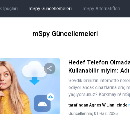
 İpuçları
mSpy Güncellemeleri
mSpy Alternatifleri
mSpy Güncellemeleri
Hedef Telefon Olmad
Kullanabilir miyim: A
Sevdiklerinizin internette nele
Bu makaleyi paylaş
ediyor ancak cihazlarına eriş
yaşıyorsunuz? Korkmayın! mSpy
tarafından
Agnes W Linn
içinde
Twitter
Facebook
Bağlantıyı kopyala
Güncellenmiş 01 Haz, 2026