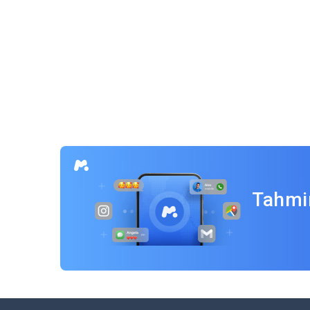
Yazı
gezinmesi
Tahmin