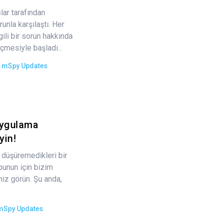
lar tarafından
orunla karşılaştı. Her
gili bir sorun hakkında
çmesiyle başladı...
e
mSpy Updates
Uygulama
yin!
 düşüremedikleri bir
bunun için bizim
z görün. Şu anda,
mSpy Updates