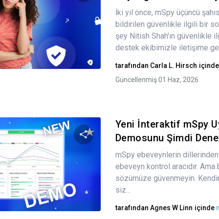
İki yıl önce, mSpy üçüncü şahıs
Bu makaleyi paylaş
bildirilen güvenlikle ilgili bir s
şey Nitish Shah'ın güvenlikle il
destek ekibimizle iletişime ge
Twitter
Facebook
Bağlantıyı kopyala
tarafından
Carla L. Hirsch
içind
Güncellenmiş 01 Haz, 2026
Yeni İnteraktif mSpy 
Demosunu Şimdi Dene
mSpy ebeveynlerin dillerinden
Bu makaleyi paylaş
ebeveyn kontrol aracıdır. Ama 
sözümüze güvenmeyin. Kendini
siz...
Twitter
Facebook
Bağlantıyı kopyala
tarafından
Agnes W Linn
içinde