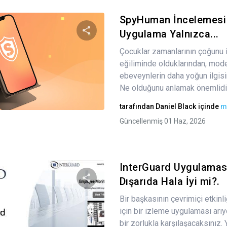
SpyHuman İncelemesi
Uygulama Yalnızca...
Çocuklar zamanlarının çoğunu 
Bu makaleyi paylaş
eğiliminde olduklarından, mode
ebeveynlerin daha yoğun ilgisi
Ne olduğunu anlamak önemlidir.
Twitter
Facebook
Bağlantıyı kopyala
tarafından
Daniel Black
içinde
m
Güncellenmiş 01 Haz, 2026
InterGuard Uygulaması
Dışarıda Hala İyi mi?.
Bir başkasının çevrimiçi etkinl
Bu makaleyi paylaş
için bir izleme uygulaması ar
bir zorlukla karşılaşacaksınız.