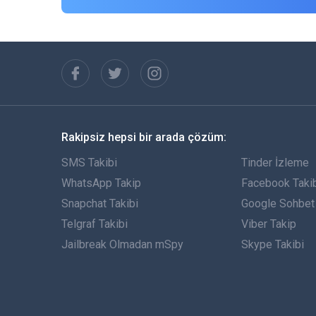
Rakipsiz hepsi bir arada çözüm:
SMS Takibi
Tinder İzleme
WhatsApp Takip
Facebook Taki
Snapchat Takibi
Google Sohbet 
Telgraf Takibi
Viber Takip
Jailbreak Olmadan mSpy
Skype Takibi