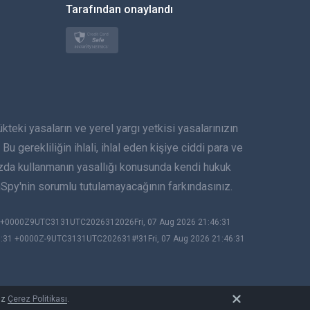
Tarafından onaylandı
Türkçe
Polski
日本
ki yasaların ve yerel yargı yetkisi yasalarınızın
Norsk
Bu gerekliliğin ihlali, ihlal eden kişiye ciddi para ve
Svenska
ızda kullanmanın yasallığı konusunda kendi hukuk
py'nin sorumlu tutulamayacağının farkındasınız.
ภาษาไทย
31 +0000Z9UTC3131UTC2026312026Fri, 07 Aug 2026 21:46:31
简体中文
6:31 +0000Z-9UTC3131UTC202631#!31Fri, 07 Aug 2026 21:46:31
Dansk
हिंदी
uz
Çerez Politikası
.