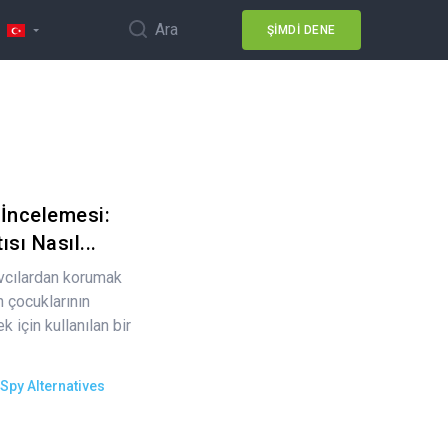
Ara
ŞIMDI DENE
İncelemesi:
ısı Nasıl...
avcılardan korumak
 çocuklarının
k için kullanılan bir
Spy Alternatives