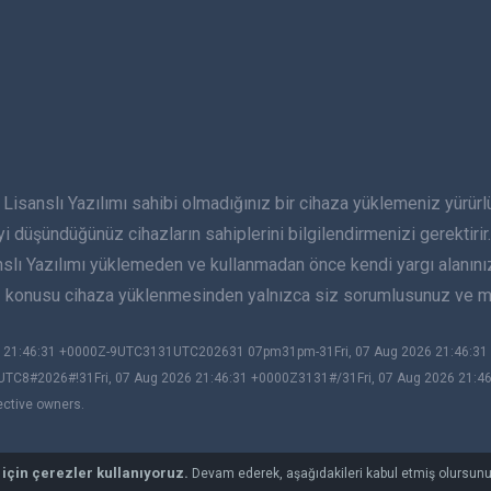
lı Yazılımı sahibi olmadığınız bir cihaza yüklemeniz yürürlükte
yi düşündüğünüz cihazların sahiplerini bilgilendirmenizi gerektirir. 
anslı Yazılımı yüklemeden ve kullanmadan önce kendi yargı alanın
öz konusu cihaza yüklenmesinden yalnızca siz sorumlusunuz ve mS
026 21:46:31 +0000Z-9UTC3131UTC202631 07pm31pm-31Fri, 07 Aug 2026 21:46:
UTC8#2026#!31Fri, 07 Aug 2026 21:46:31 +0000Z3131#/31Fri, 07 Aug 2026 21:4
ective owners.
 için çerezler kullanıyoruz.
Devam ederek, aşağıdakileri kabul etmiş olursun