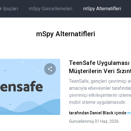
 İpuçları
mSpy Güncellemeleri
mSpy Alternatifleri
mSpy Alternatifleri
TeenSafe Uygulaması 
Müşterilerin Veri Sızınt
TeenSafe, gençleri çevrimiçi 
Bu makaleyi paylaş
amacıyla ebeveynler tarafından
çevrimiçi etkileşimlerini izleme
mobil izleme uygulamasıdır...
Twitter
Facebook
Bağlantıyı kopyala
tarafından
Daniel Black
içinde
m
Güncellenmiş 01 Haz, 2026