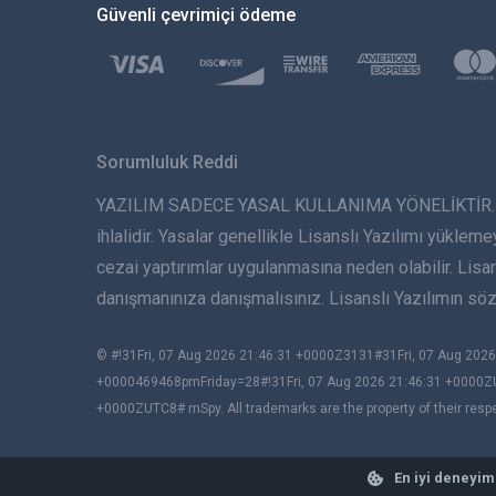
Güvenli çevrimiçi ödeme
Sorumluluk Reddi
YAZILIM SADECE YASAL KULLANIMA YÖNELİKTİR. Lisans
ihlalidir. Yasalar genellikle Lisanslı Yazılımı yükleme
cezai yaptırımlar uygulanmasına neden olabilir. Lis
danışmanınıza danışmalısınız. Lisanslı Yazılımın s
© #!31Fri, 07 Aug 2026 21:46:31 +0000Z3131#31Fri, 07 Aug 2
+0000469468pmFriday=28#!31Fri, 07 Aug 2026 21:46:31 +0000Z
+0000ZUTC8# mSpy. All trademarks are the property of their resp
En iyi deneyim