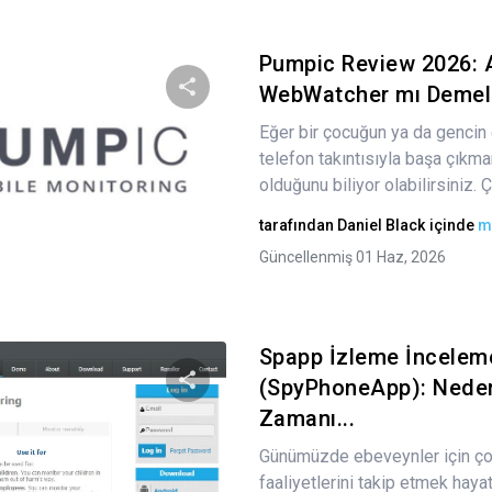
Pumpic Review 2026: A
WebWatcher mı Demel
Eğer bir çocuğun ya da gencin 
Bu makaleyi paylaş
telefon takıntısıyla başa çıkman
olduğunu biliyor olabilirsiniz. Ç
tarafından
Daniel Black
içinde
m
Twitter
Facebook
Bağlantıyı kopyala
Güncellenmiş 01 Haz, 2026
Spapp İzleme İncelem
(SpyPhoneApp): Nede
Zamanı...
Bu makaleyi paylaş
Günümüzde ebeveynler için çoc
faaliyetlerini takip etmek haya