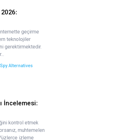
 2026:
internette geçirme
rn teknolojiler
ni gerektirmektedir.
..
Spy Alternatives
 İncelemesi:
iğini kontrol etmek
ıyorsanız, muhtemelen
 Yüzlerce izleme