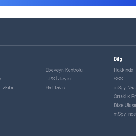
Bilgi
Ebeveyn Kontrolü
Hakkında
bi
GPS İzleyici
SSS
Takibi
Hat Takibi
mSpy Nasıl
Ortaklık P
Bize Ulaşı
mSpy İnce