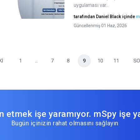
uygulaması var...
Twitter
Facebook
Bağlantıyı kopyala
tarafından
Daniel Black
içinde
m
Güncellenmiş 01 Haz, 2026
Kİ
1
...
7
8
9
10
11
SO
 etmek işe yaramıyor. mSpy işe ya
Bugün içinizin rahat olmasını sağlayın