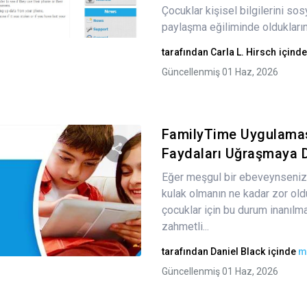
Çocuklar kişisel bilgilerini so
Twitter
Facebook
Bağlantıyı kopyala
paylaşma eğiliminde olduklarınd
tarafından
Carla L. Hirsch
içind
Güncellenmiş 01 Haz, 2026
FamilyTime Uygulamas
Faydaları Uğraşmaya De
Eğer meşgul bir ebeveynseniz,
Bu makaleyi paylaş
kulak olmanın ne kadar zor oldu
çocuklar için bu durum inanıl
zahmetli...
Twitter
Facebook
Bağlantıyı kopyala
tarafından
Daniel Black
içinde
m
Güncellenmiş 01 Haz, 2026