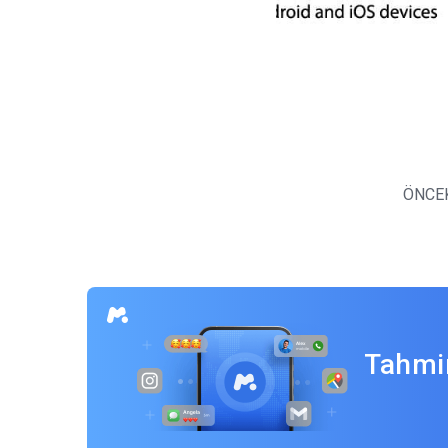
Yazı
gezinmesi
ÖNCE
Tahmin