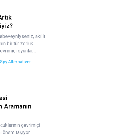
rtık
iyiz?
ebeveyniyseniz, akıllı
ın bir tür zorluk
evrimiçi oyunlar,...
Spy Alternatives
esi
n Aramanın
uklarının çevrimiçi
ti önem taşıyor.