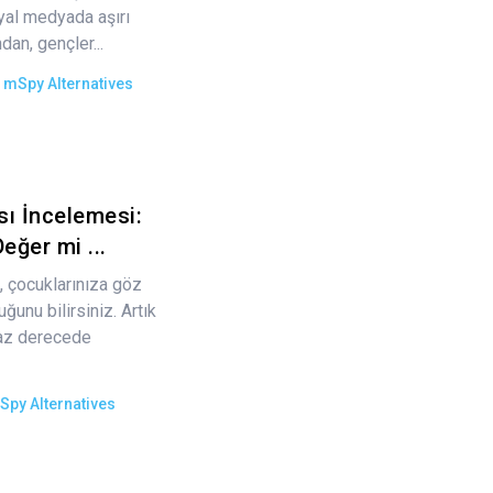
syal medyada aşırı
an, gençler...
e
mSpy Alternatives
ı İncelemesi:
ğer mi ...
 çocuklarınıza göz
ğunu bilirsiniz. Artık
maz derecede
Spy Alternatives