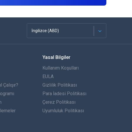
İngilizce (ABD)
Français
Yasal Bilgiler
Español
Kullanım Koşulları
Almanca
EULA
 Çalışır?
Gizlilik Politikası
Português
rogramı
Para İadesi Politikası
n
İtalyan
Çerez Politikası
lemeler
Uyumluluk Politikası
العربية
한국의