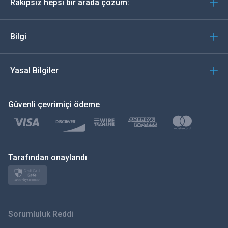
Rakipsiz hepsi bir arada çözüm:
Português
İtalyan
Bilgi
العربية
Yasal Bilgiler
한국의
Güvenli çevrimiçi ödeme
Türkçe
Polski
日本
Tarafından onaylandı
Norsk
Svenska
Sorumluluk Reddi