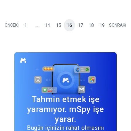
1
...
14
15
16
17
18
19
ÖNCEKİ
SONRAKİ
Tahmin etmek işe
yaramıyor. mSpy işe
yarar.
Bugün içinizin rahat olmasını