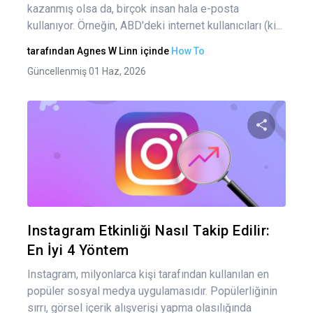
kazanmış olsa da, birçok insan hala e-posta
kullanıyor. Örneğin, ABD'deki internet kullanıcıları (ki...
tarafından
Agnes W Linn
içinde
How To
Güncellenmiş 01 Haz, 2026
Bu maka
Twitter
Fa
Instagram Etkinliği Nasıl Takip Edilir:
En İyi 4 Yöntem
Instagram, milyonlarca kişi tarafından kullanılan en
popüler sosyal medya uygulamasıdır. Popülerliğinin
sırrı, görsel içerik alışverişi yapma olasılığında