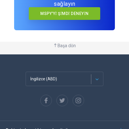
sağlayın
MSPY'Yİ ŞİMDİ DENEYİN
Başa dön
İngilizce (ABD)
Français
Español
Almanca