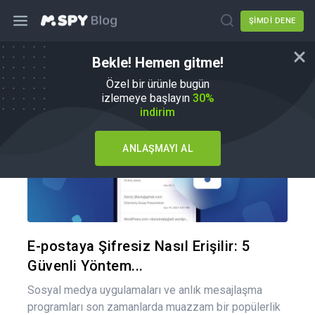
ŞIMDI DENE
Bekle! Hemen gitme!
Nasıl Yapılır
Özel bir ürünle bugün
izlemeye başlayın
30%
indirim
ANLAŞMAYI AL
Bu maka
Twitter
Fa
E-postaya Şifresiz Nasıl Erişilir: 5
Güvenli Yöntem...
Sosyal medya uygulamaları ve anlık mesajlaşma
programları son zamanlarda muazzam bir popülerlik