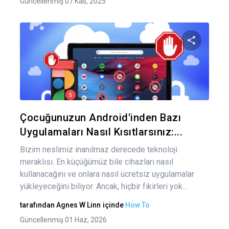
Güncellenmiş 07 Kas, 2025
Yaz
gez
Bu maka
Twitter
Fa
Çocuğunuzun Android'inden Bazı
Uygulamaları Nasıl Kısıtlarsınız:...
Bizim neslimiz inanılmaz derecede teknoloji
meraklısı. En küçüğümüz bile cihazları nasıl
kullanacağını ve onlara nasıl ücretsiz uygulamalar
yükleyeceğini biliyor. Ancak, hiçbir fikirleri yok...
tarafından
Agnes W Linn
içinde
How To
Güncellenmiş 01 Haz, 2026