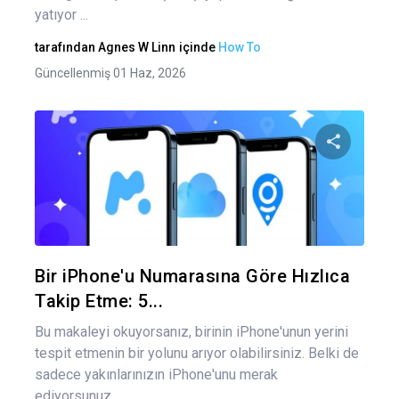
yatıyor ...
tarafından
Agnes W Linn
içinde
How To
Güncellenmiş 01 Haz, 2026
Bu maka
Twitter
Fa
Bir iPhone'u Numarasına Göre Hızlıca
Takip Etme: 5...
Bu makaleyi okuyorsanız, birinin iPhone'unun yerini
tespit etmenin bir yolunu arıyor olabilirsiniz. Belki de
sadece yakınlarınızın iPhone'unu merak
ediyorsunuz...