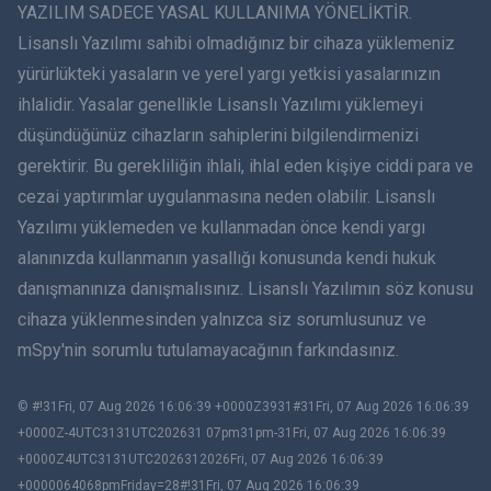
ภาษาไทย
YAZILIM SADECE YASAL KULLANIMA YÖNELİKTİR.
Lisanslı Yazılımı sahibi olmadığınız bir cihaza yüklemeniz
简体中文
yürürlükteki yasaların ve yerel yargı yetkisi yasalarınızın
ihlalidir. Yasalar genellikle Lisanslı Yazılımı yüklemeyi
Dansk
düşündüğünüz cihazların sahiplerini bilgilendirmenizi
हिंदी
gerektirir. Bu gerekliliğin ihlali, ihlal eden kişiye ciddi para ve
cezai yaptırımlar uygulanmasına neden olabilir. Lisanslı
Hollandaca
Yazılımı yüklemeden ve kullanmadan önce kendi yargı
alanınızda kullanmanın yasallığı konusunda kendi hukuk
עברית
danışmanınıza danışmalısınız. Lisanslı Yazılımın söz konusu
cihaza yüklenmesinden yalnızca siz sorumlusunuz ve
Română
mSpy'nin sorumlu tutulamayacağının farkındasınız.
Ελληνικά
© #!31Fri, 07 Aug 2026 16:06:39 +0000Z3931#31Fri, 07 Aug 2026 16:06:39
Việt
+0000Z-4UTC3131UTC202631 07pm31pm-31Fri, 07 Aug 2026 16:06:39
+0000Z4UTC3131UTC2026312026Fri, 07 Aug 2026 16:06:39
BIR ÇIFT
+0000064068pmFriday=28#!31Fri, 07 Aug 2026 16:06:39