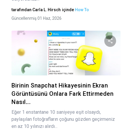
tarafından
Carla L. Hirsch
içinde
How To
Güncellenmiş 01 Haz, 2026
Bu maka
Twitter
Fa
Birinin Snapchat Hikayesinin Ekran
Görüntüsünü Onlara Fark Ettirmeden
Nasıl...
Eğer 1 enstantane 10 saniyeye eşit olsaydı,
paylaşılan fotoğrafların çoğunu gözden geçirmeniz
en az 10 yılınızı alırdı...