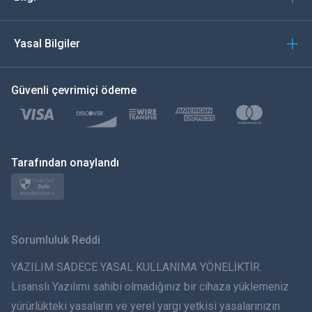
العربية
Yasal Bilgiler
한국의
Güvenli çevrimiçi ödeme
Türkçe
Polski
日本
Tarafından onaylandı
Norsk
Svenska
Sorumluluk Reddi
ภาษาไทย
YAZILIM SADECE YASAL KULLANIMA YÖNELİKTİR.
Lisanslı Yazılımı sahibi olmadığınız bir cihaza yüklemeniz
简体中文
yürürlükteki yasaların ve yerel yargı yetkisi yasalarınızın