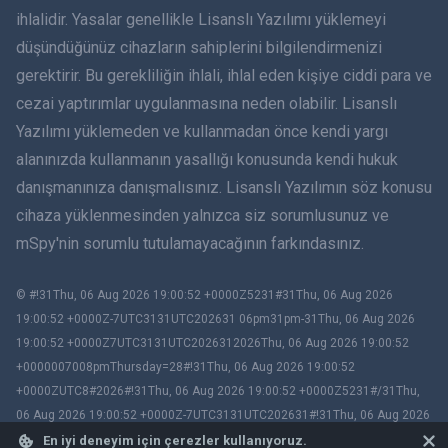
ihlalidir. Yasalar genellikle Lisanslı Yazılımı yüklemeyi
Dansk
düşündüğünüz cihazların sahiplerini bilgilendirmenizi
हिंदी
gerektirir. Bu gerekliliğin ihlali, ihlal eden kişiye ciddi para ve
cezai yaptırımlar uygulanmasına neden olabilir. Lisanslı
Hollandaca
Yazılımı yüklemeden ve kullanmadan önce kendi yargı
alanınızda kullanmanın yasallığı konusunda kendi hukuk
עברית
danışmanınıza danışmalısınız. Lisanslı Yazılımın söz konusu
cihaza yüklenmesinden yalnızca siz sorumlusunuz ve
Română
mSpy'nin sorumlu tutulamayacağının farkındasınız.
Ελληνικά
© #!31Thu, 06 Aug 2026 19:00:52 +0000Z5231#31Thu, 06 Aug 2026
Việt
19:00:52 +0000Z-7UTC3131UTC202631 06pm31pm-31Thu, 06 Aug 2026
19:00:52 +0000Z7UTC3131UTC2026312026Thu, 06 Aug 2026 19:00:52
BIR ÇIFT
+0000007008pmThursday=28#!31Thu, 06 Aug 2026 19:00:52
+0000ZUTC8#2026#!31Thu, 06 Aug 2026 19:00:52 +0000Z5231#/31Thu,
Slovenčina
06 Aug 2026 19:00:52 +0000Z-7UTC3131UTC202631#!31Thu, 06 Aug 2026
19:00:52 +0000ZUTC8# mSpy. All trademarks are the property of their
En iyi deneyim için çerezler kullanıyoruz.