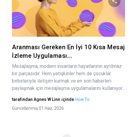
gez
Bu maka
Twitter
Fa
Aranması Gereken En İyi 10 Kısa Mesaj
İzleme Uygulaması...
Mesajlaşma, modern insanların hayatlarının ayrılmaz
bir parçasıdır. Hem yetişkinler hem de çocuklar
birbirleriyle iletişim kurmak ve en son haberleri
paylaşmak için mesajlaşma uygulamalarını kullanıyor...
tarafından
Agnes W Linn
içinde
How To
Güncellenmiş 01 Haz, 2026