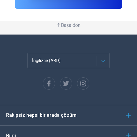
Başa dön
İngilizce (ABD)
Français
Español
Almanca
Rakipsiz hepsi bir arada çözüm:
Português
İtalyan
Bilgi