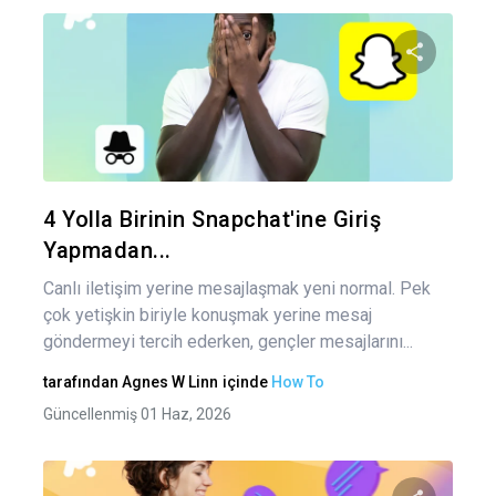
Bu maka
Twitter
Fa
4 Yolla Birinin Snapchat'ine Giriş
Yapmadan...
Canlı iletişim yerine mesajlaşmak yeni normal. Pek
çok yetişkin biriyle konuşmak yerine mesaj
göndermeyi tercih ederken, gençler mesajlarını...
tarafından
Agnes W Linn
içinde
How To
Güncellenmiş 01 Haz, 2026
Yaz