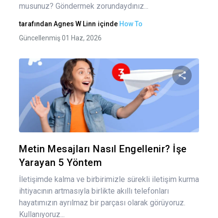
musunuz? Göndermek zorundaydınız...
tarafından
Agnes W Linn
içinde
How To
Güncellenmiş 01 Haz, 2026
Bu maka
Twitter
Fa
Metin Mesajları Nasıl Engellenir? İşe
Yarayan 5 Yöntem
İletişimde kalma ve birbirimizle sürekli iletişim kurma
ihtiyacının artmasıyla birlikte akıllı telefonları
hayatımızın ayrılmaz bir parçası olarak görüyoruz.
Kullanıyoruz...