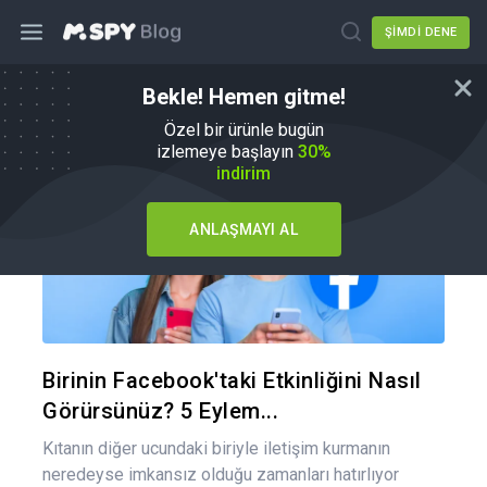
ŞIMDI DENE
Bekle! Hemen gitme!
Nasıl Yapılır
Özel bir ürünle bugün
izlemeye başlayın
30%
indirim
ANLAŞMAYI AL
Bu maka
Twitter
Fa
Birinin Facebook'taki Etkinliğini Nasıl
Görürsünüz? 5 Eylem...
Kıtanın diğer ucundaki biriyle iletişim kurmanın
neredeyse imkansız olduğu zamanları hatırlıyor