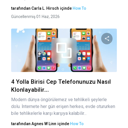
tarafından
Carla L. Hirsch
içinde
How To
Güncellenmiş 01 Haz, 2026
Bu maka
Twitter
Fa
4 Yolla Birisi Cep Telefonunuzu Nasıl
Klonlayabilir...
Modern dünya öngörülemez ve tehlikeli şeylerle
dolu. İnternete her gün erişen herkes, evde otururken
bile tehlikelerle karşı karşıya kalabilir...
tarafından
Agnes W Linn
içinde
How To