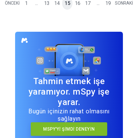
1
...
13
14
15
16
17
...
19
ÖNCEKİ
SONRAKİ
Tahmin etmek işe
yaramıyor. mSpy işe
yarar.
Bugün içinizin rahat olmasını
sağlayın
MSPY'Yİ ŞİMDİ DENEYİN