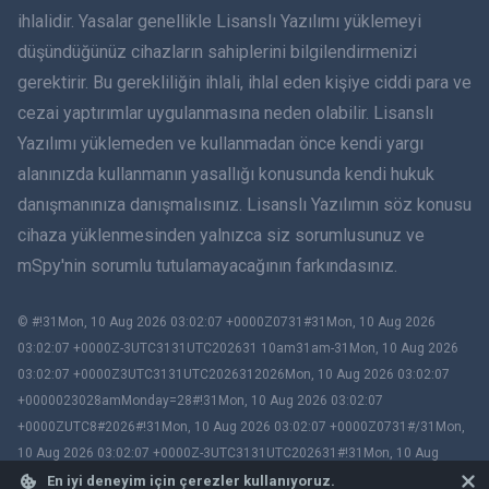
ihlalidir. Yasalar genellikle Lisanslı Yazılımı yüklemeyi
Dansk
düşündüğünüz cihazların sahiplerini bilgilendirmenizi
हिंदी
gerektirir. Bu gerekliliğin ihlali, ihlal eden kişiye ciddi para ve
cezai yaptırımlar uygulanmasına neden olabilir. Lisanslı
Hollandaca
Yazılımı yüklemeden ve kullanmadan önce kendi yargı
alanınızda kullanmanın yasallığı konusunda kendi hukuk
עברית
danışmanınıza danışmalısınız. Lisanslı Yazılımın söz konusu
cihaza yüklenmesinden yalnızca siz sorumlusunuz ve
Română
mSpy'nin sorumlu tutulamayacağının farkındasınız.
Ελληνικά
© #!31Mon, 10 Aug 2026 03:02:07 +0000Z0731#31Mon, 10 Aug 2026
Việt
03:02:07 +0000Z-3UTC3131UTC202631 10am31am-31Mon, 10 Aug 2026
03:02:07 +0000Z3UTC3131UTC2026312026Mon, 10 Aug 2026 03:02:07
BIR ÇIFT
+0000023028amMonday=28#!31Mon, 10 Aug 2026 03:02:07
+0000ZUTC8#2026#!31Mon, 10 Aug 2026 03:02:07 +0000Z0731#/31Mon,
Slovenčina
10 Aug 2026 03:02:07 +0000Z-3UTC3131UTC202631#!31Mon, 10 Aug
2026 03:02:07 +0000ZUTC8# mSpy. All trademarks are the property of their
En iyi deneyim için çerezler kullanıyoruz.