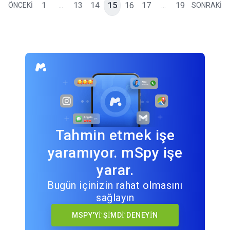
1
...
13
14
15
16
17
...
19
ÖNCEKİ
SONRAKİ
Tahmin etmek işe
yaramıyor. mSpy işe
yarar.
Bugün içinizin rahat olmasını
sağlayın
MSPY'Yİ ŞİMDİ DENEYİN