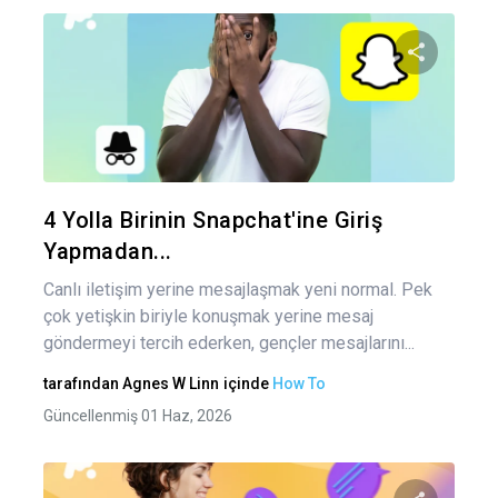
Bu maka
Twitter
Fa
4 Yolla Birinin Snapchat'ine Giriş
Yapmadan...
Canlı iletişim yerine mesajlaşmak yeni normal. Pek
çok yetişkin biriyle konuşmak yerine mesaj
göndermeyi tercih ederken, gençler mesajlarını...
tarafından
Agnes W Linn
içinde
How To
Güncellenmiş 01 Haz, 2026
Yaz