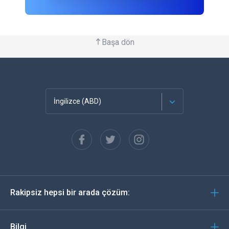
Başa dön
İngilizce (ABD)
Français
Español
Almanca
Rakipsiz hepsi bir arada çözüm:
Português
İtalyan
Bilgi