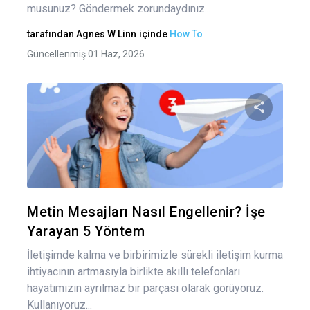
musunuz? Göndermek zorundaydınız...
tarafından
Agnes W Linn
içinde
How To
Güncellenmiş 01 Haz, 2026
Bu maka
Twitter
Fa
Metin Mesajları Nasıl Engellenir? İşe
Yarayan 5 Yöntem
İletişimde kalma ve birbirimizle sürekli iletişim kurma
ihtiyacının artmasıyla birlikte akıllı telefonları
hayatımızın ayrılmaz bir parçası olarak görüyoruz.
Kullanıyoruz...