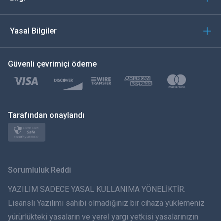
العربية
Yasal Bilgiler
한국의
Güvenli çevrimiçi ödeme
Türkçe
Polski
日本
Tarafından onaylandı
Norsk
Svenska
Sorumluluk Reddi
ภาษาไทย
YAZILIM SADECE YASAL KULLANIMA YÖNELİKTİR.
Lisanslı Yazılımı sahibi olmadığınız bir cihaza yüklemeniz
简体中文
yürürlükteki yasaların ve yerel yargı yetkisi yasalarınızın