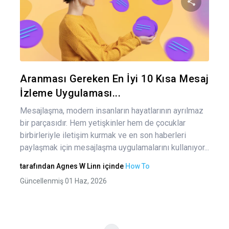
gez
Bu maka
Twitter
Fa
Aranması Gereken En İyi 10 Kısa Mesaj
İzleme Uygulaması...
Mesajlaşma, modern insanların hayatlarının ayrılmaz
bir parçasıdır. Hem yetişkinler hem de çocuklar
birbirleriyle iletişim kurmak ve en son haberleri
paylaşmak için mesajlaşma uygulamalarını kullanıyor...
tarafından
Agnes W Linn
içinde
How To
Güncellenmiş 01 Haz, 2026