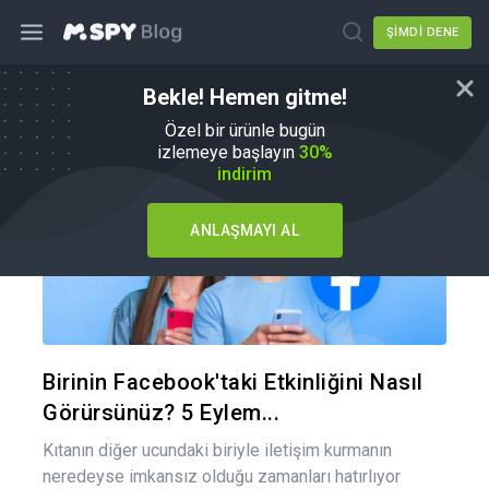
ŞIMDI DENE
Bekle! Hemen gitme!
Nasıl Yapılır
Özel bir ürünle bugün
izlemeye başlayın
30%
indirim
ANLAŞMAYI AL
Bu maka
Twitter
Fa
Birinin Facebook'taki Etkinliğini Nasıl
Görürsünüz? 5 Eylem...
Kıtanın diğer ucundaki biriyle iletişim kurmanın
neredeyse imkansız olduğu zamanları hatırlıyor