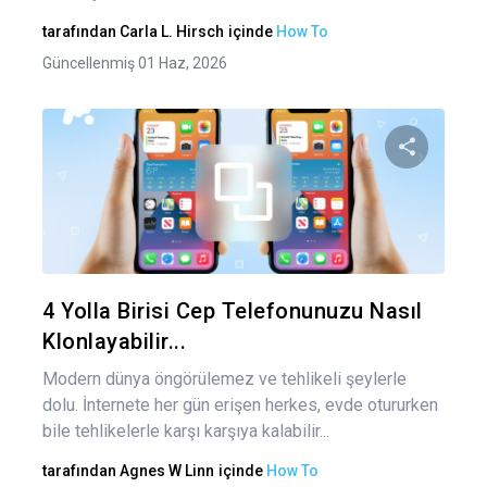
tarafından
Carla L. Hirsch
içinde
How To
Güncellenmiş 01 Haz, 2026
Bu maka
Twitter
Fa
4 Yolla Birisi Cep Telefonunuzu Nasıl
Klonlayabilir...
Modern dünya öngörülemez ve tehlikeli şeylerle
dolu. İnternete her gün erişen herkes, evde otururken
bile tehlikelerle karşı karşıya kalabilir...
tarafından
Agnes W Linn
içinde
How To