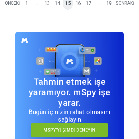
1
...
13
14
15
16
17
...
19
ÖNCEKİ
SONRAKİ
Tahmin etmek işe
yaramıyor. mSpy işe
yarar.
Bugün içinizin rahat olmasını
sağlayın
MSPY'Yİ ŞİMDİ DENEYİN