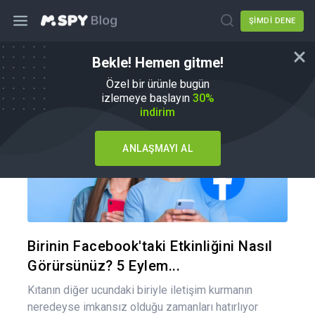
ŞIMDI DENE
Bekle! Hemen gitme!
Nasıl Yapılır
Özel bir ürünle bugün
izlemeye başlayın
30%
indirim
ANLAŞMAYI AL
Bu maka
Twitter
Fa
Birinin Facebook'taki Etkinliğini Nasıl
Görürsünüz? 5 Eylem...
Kıtanın diğer ucundaki biriyle iletişim kurmanın
neredeyse imkansız olduğu zamanları hatırlıyor