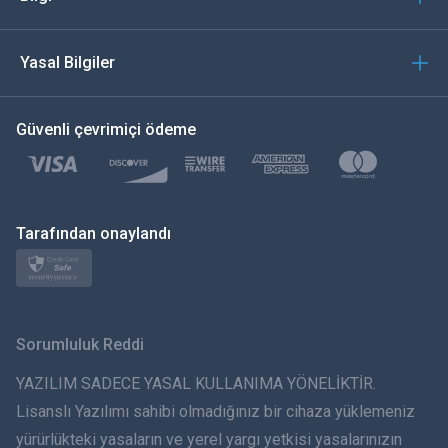
العربية
Yasal Bilgiler
한국의
Güvenli çevrimiçi ödeme
Türkçe
Polski
日本
Tarafından onaylandı
Norsk
Svenska
Sorumluluk Reddi
ภาษาไทย
YAZILIM SADECE YASAL KULLANIMA YÖNELİKTİR.
Lisanslı Yazılımı sahibi olmadığınız bir cihaza yüklemeniz
简体中文
yürürlükteki yasaların ve yerel yargı yetkisi yasalarınızın