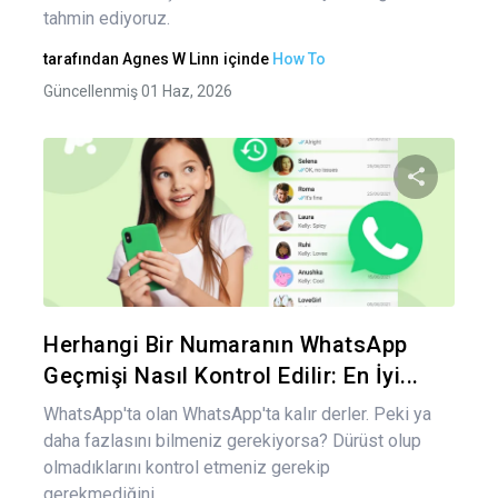
tahmin ediyoruz.
tarafından
Agnes W Linn
içinde
How To
Güncellenmiş 01 Haz, 2026
Bu maka
Twitter
Fa
Herhangi Bir Numaranın WhatsApp
Geçmişi Nasıl Kontrol Edilir: En İyi...
WhatsApp'ta olan WhatsApp'ta kalır derler. Peki ya
daha fazlasını bilmeniz gerekiyorsa? Dürüst olup
olmadıklarını kontrol etmeniz gerekip
gerekmediğini...