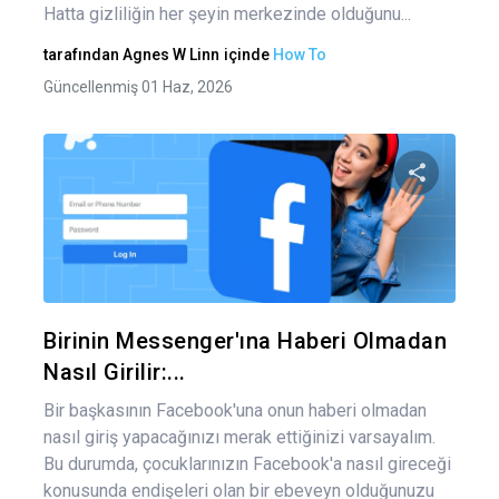
Hatta gizliliğin her şeyin merkezinde olduğunu...
tarafından
Agnes W Linn
içinde
How To
Güncellenmiş 01 Haz, 2026
Bu maka
Twitter
Fa
Birinin Messenger'ına Haberi Olmadan
Nasıl Girilir:...
Bir başkasının Facebook'una onun haberi olmadan
nasıl giriş yapacağınızı merak ettiğinizi varsayalım.
Bu durumda, çocuklarınızın Facebook'a nasıl gireceği
konusunda endişeleri olan bir ebeveyn olduğunuzu