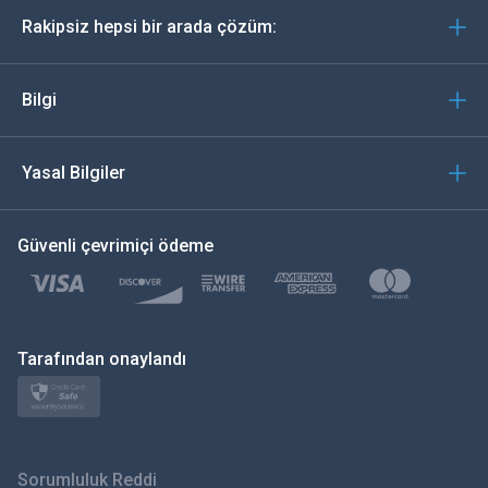
Rakipsiz hepsi bir arada çözüm:
Português
İtalyan
Bilgi
العربية
Yasal Bilgiler
한국의
Güvenli çevrimiçi ödeme
Türkçe
Polski
日本
Tarafından onaylandı
Norsk
Svenska
Sorumluluk Reddi