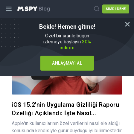
ŞIMDI DENE
Bekle! Hemen gitme!
Nasıl Yapılır
Özel bir ürünle bugün
izlemeye başlayın
30%
indirim
ANLAŞMAYI AL
Bu maka
Twitter
Fa
iOS 15.2’nin Uygulama Gizliliği Raporu
Özelliği Açıklandı: İşte Nasıl...
Apple'ın kullanıcılarının özel verilerini nasıl ele aldığı
konusunda kendisiyle gurur duyduğu iyi bilinmektedir.