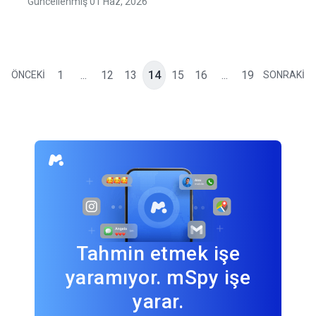
Güncellenmiş 01 Haz, 2026
1
...
12
13
14
15
16
...
19
ÖNCEKİ
SONRAKİ
Tahmin etmek işe
yaramıyor. mSpy işe
yarar.