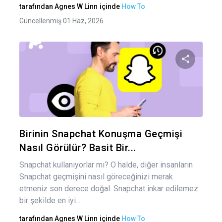
tarafından
Agnes W Linn
içinde
How To
Güncellenmiş 01 Haz, 2026
Bu maka
Twitter
Fa
Birinin Snapchat Konuşma Geçmişi
Nasıl Görülür? Basit Bir...
Snapchat kullanıyorlar mı? O halde, diğer insanların
Snapchat geçmişini nasıl göreceğinizi merak
etmeniz son derece doğal. Snapchat inkar edilemez
bir şekilde en iyi...
tarafından
Agnes W Linn
içinde
How To