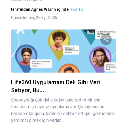
tarafından
Agnes W Linn
içinde
How To
Güncellenmiş 26 Eyl, 2025
Bu maka
Twitter
Fa
Life360 Uygulaması Deli Gibi Veri
Satıyor, Bu...
Ebeveynliği çok daha kolay hale getirmek için
tasarlanmış sayısız uygulama var. Çocuğunuzun
nerede olduğunu, kimlerle sohbet ettiğini görmenize
yardımcı olmak için varlar...