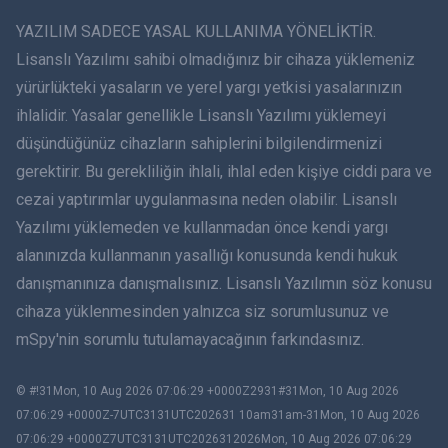
ภาษาไทย
YAZILIM SADECE YASAL KULLANIMA YÖNELİKTİR.
Lisanslı Yazılımı sahibi olmadığınız bir cihaza yüklemeniz
简体中文
yürürlükteki yasaların ve yerel yargı yetkisi yasalarınızın
ihlalidir. Yasalar genellikle Lisanslı Yazılımı yüklemeyi
Dansk
düşündüğünüz cihazların sahiplerini bilgilendirmenizi
हिंदी
gerektirir. Bu gerekliliğin ihlali, ihlal eden kişiye ciddi para ve
cezai yaptırımlar uygulanmasına neden olabilir. Lisanslı
Hollandaca
Yazılımı yüklemeden ve kullanmadan önce kendi yargı
alanınızda kullanmanın yasallığı konusunda kendi hukuk
עברית
danışmanınıza danışmalısınız. Lisanslı Yazılımın söz konusu
cihaza yüklenmesinden yalnızca siz sorumlusunuz ve
Română
mSpy'nin sorumlu tutulamayacağının farkındasınız.
Ελληνικά
© #!31Mon, 10 Aug 2026 07:06:29 +0000Z2931#31Mon, 10 Aug 2026
Việt
07:06:29 +0000Z-7UTC3131UTC202631 10am31am-31Mon, 10 Aug 2026
07:06:29 +0000Z7UTC3131UTC2026312026Mon, 10 Aug 2026 07:06:29