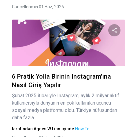
Güncellenmiş 01 Haz, 2026
Yaz
gez
Bu maka
Twitter
Fa
6 Pratik Yolla Birinin Instagram'ına
Nasıl Giriş Yapılır
Şubat 2025 itibariyle Instagram, aylık 2 milyar aktif
kullanıcısıyla dünyanın en çok kullanılan üçüncü
sosyal medya platformu oldu. Türkiye nüfusundan
daha fazla...
tarafından
Agnes W Linn
içinde
How To