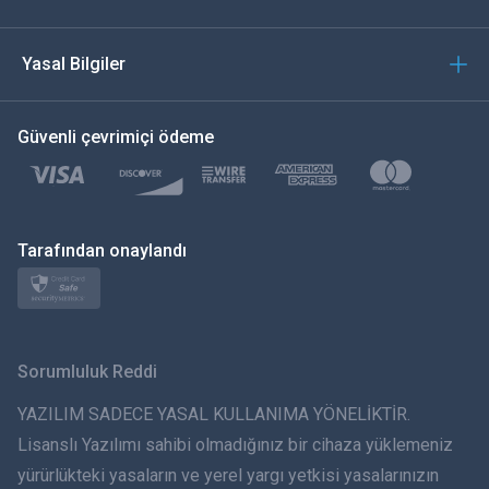
العربية
Yasal Bilgiler
한국의
Güvenli çevrimiçi ödeme
Türkçe
Polski
日本
Tarafından onaylandı
Norsk
Svenska
Sorumluluk Reddi
ภาษาไทย
YAZILIM SADECE YASAL KULLANIMA YÖNELİKTİR.
Lisanslı Yazılımı sahibi olmadığınız bir cihaza yüklemeniz
简体中文
yürürlükteki yasaların ve yerel yargı yetkisi yasalarınızın