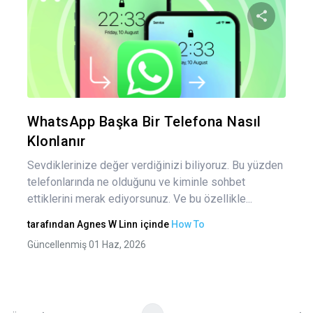
Yaz
gez
Bu maka
Twitter
Fa
WhatsApp Başka Bir Telefona Nasıl
Klonlanır
Sevdiklerinize değer verdiğinizi biliyoruz. Bu yüzden
telefonlarında ne olduğunu ve kiminle sohbet
ettiklerini merak ediyorsunuz. Ve bu özellikle...
tarafından
Agnes W Linn
içinde
How To
Güncellenmiş 01 Haz, 2026