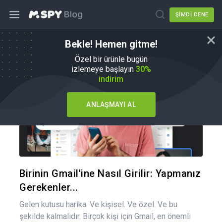
ŞIMDI DENE
Bekle! Hemen gitme!
Nasıl Yapılır
Özel bir ürünle bugün
izlemeye başlayın
30%
indirim
ANLAŞMAYI AL
Bu maka
Twitter
Fa
Birinin Gmail'ine Nasıl Girilir: Yapmanız
Gerekenler...
Gelen kutusu harika. Ve kişisel. Ve özel. Ve bu
şekilde kalmalıdır. Birçok kişi için Gmail, en önemli