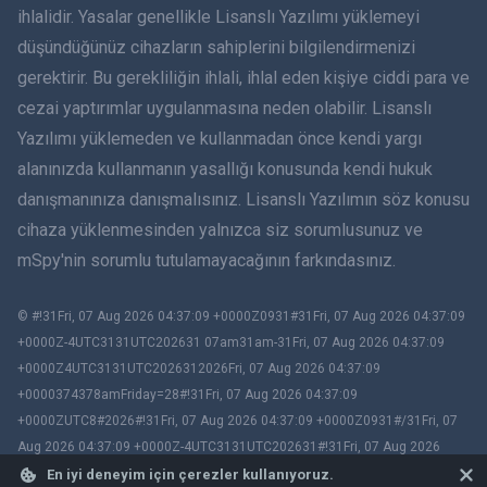
ihlalidir. Yasalar genellikle Lisanslı Yazılımı yüklemeyi
Dansk
düşündüğünüz cihazların sahiplerini bilgilendirmenizi
हिंदी
gerektirir. Bu gerekliliğin ihlali, ihlal eden kişiye ciddi para ve
cezai yaptırımlar uygulanmasına neden olabilir. Lisanslı
Hollandaca
Yazılımı yüklemeden ve kullanmadan önce kendi yargı
alanınızda kullanmanın yasallığı konusunda kendi hukuk
עברית
danışmanınıza danışmalısınız. Lisanslı Yazılımın söz konusu
cihaza yüklenmesinden yalnızca siz sorumlusunuz ve
Română
mSpy'nin sorumlu tutulamayacağının farkındasınız.
Ελληνικά
© #!31Fri, 07 Aug 2026 04:37:09 +0000Z0931#31Fri, 07 Aug 2026 04:37:09
Việt
+0000Z-4UTC3131UTC202631 07am31am-31Fri, 07 Aug 2026 04:37:09
+0000Z4UTC3131UTC2026312026Fri, 07 Aug 2026 04:37:09
BIR ÇIFT
+0000374378amFriday=28#!31Fri, 07 Aug 2026 04:37:09
+0000ZUTC8#2026#!31Fri, 07 Aug 2026 04:37:09 +0000Z0931#/31Fri, 07
Slovenčina
Aug 2026 04:37:09 +0000Z-4UTC3131UTC202631#!31Fri, 07 Aug 2026
04:37:09 +0000ZUTC8# mSpy. All trademarks are the property of their
En iyi deneyim için çerezler kullanıyoruz.