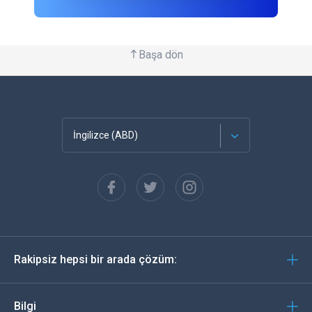
Başa dön
İngilizce (ABD)
Français
Español
Almanca
Rakipsiz hepsi bir arada çözüm:
Português
İtalyan
Bilgi