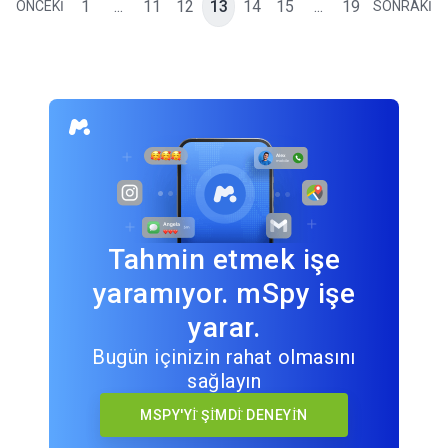
1
...
11
12
13
14
15
...
19
ÖNCEKİ
SONRAKİ
Tahmin etmek işe
yaramıyor. mSpy işe
yarar.
Bugün içinizin rahat olmasını
sağlayın
MSPY'Yİ ŞİMDİ DENEYİN