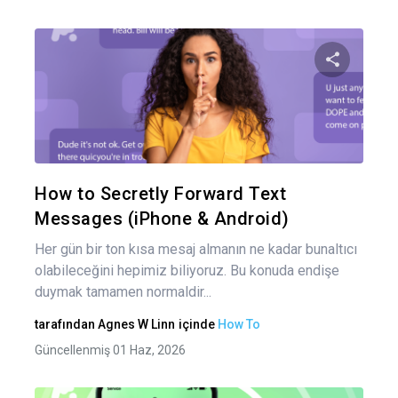
Bu maka
Twitter
Fa
How to Secretly Forward Text
Messages (iPhone & Android)
Her gün bir ton kısa mesaj almanın ne kadar bunaltıcı
olabileceğini hepimiz biliyoruz. Bu konuda endişe
duymak tamamen normaldir...
tarafından
Agnes W Linn
içinde
How To
Güncellenmiş 01 Haz, 2026