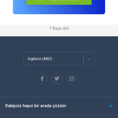
Başa dön
İngilizce (ABD)
Français
Español
Almanca
Rakipsiz hepsi bir arada çözüm:
Português