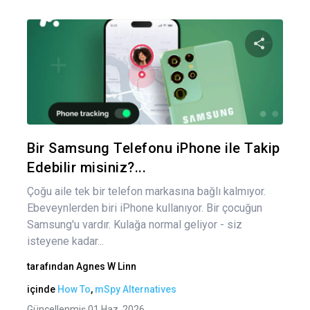
Bu maka
Twitter
Fa
Bir Samsung Telefonu iPhone ile Takip
Edebilir misiniz?...
Çoğu aile tek bir telefon markasına bağlı kalmıyor.
Ebeveynlerden biri iPhone kullanıyor. Bir çocuğun
Samsung'u vardır. Kulağa normal geliyor - siz
isteyene kadar...
tarafından
Agnes W Linn
içinde
How To
,
mSpy Alternatives
Güncellenmiş 01 Haz, 2026