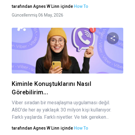
tarafından
Agnes W Linn
içinde
How To
Güncellenmiş 06 May, 2026
Bu maka
Twitter
Fa
Kiminle Konuştuklarını Nasıl
Görebilirim...
Viber sıradan bir mesajlaşma uygulaması değil.
ABD'de her ay yaklaşık 30 milyon kişi kullanıyor.
Farklı yaşlarda. Farklı niyetler. Ve tek gereken...
tarafından
Agnes W Linn
içinde
How To