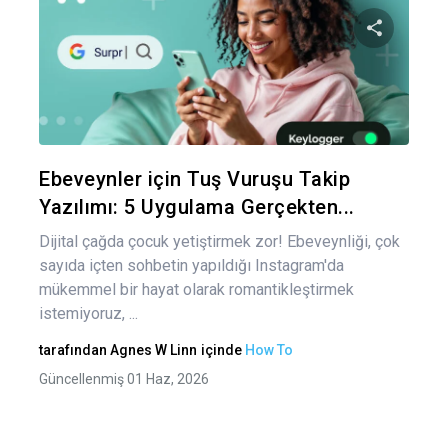
Yaz
gez
Bu maka
Twitter
Fa
Ebeveynler için Tuş Vuruşu Takip
Yazılımı: 5 Uygulama Gerçekten...
Dijital çağda çocuk yetiştirmek zor! Ebeveynliği, çok
sayıda içten sohbetin yapıldığı Instagram'da
mükemmel bir hayat olarak romantikleştirmek
istemiyoruz, ...
tarafından
Agnes W Linn
içinde
How To
Güncellenmiş 01 Haz, 2026