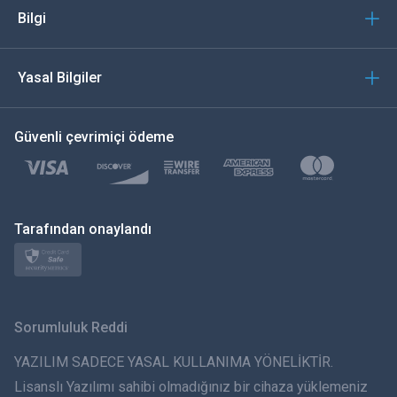
İtalyan
Bilgi
العربية
Yasal Bilgiler
한국의
Güvenli çevrimiçi ödeme
Türkçe
Polski
日本
Tarafından onaylandı
Norsk
Svenska
Sorumluluk Reddi
ภาษาไทย
YAZILIM SADECE YASAL KULLANIMA YÖNELİKTİR.
Lisanslı Yazılımı sahibi olmadığınız bir cihaza yüklemeniz