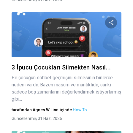
Bu maka
Twitter
Fa
3 İpucu Çocukları Silmekten Nasıl...
Bir çocuğun sohbet geçmişini silmesinin binlerce
nedeni vardır. Bazen masum ve mantıklıdır, sanki
sadece boş zamanlarını değerlendirmek istiyorlarmış
gibi...
tarafından
Agnes W Linn
içinde
How To
Güncellenmiş 01 Haz, 2026