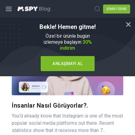
ŞIMDI DENE
Bekle! Hemen gitme!
Nasıl Yapılır
Özel bir ürünle bugün
izlemeye başlayın
30%
indirim
ANLAŞMAYI AL
Bu maka
Twitter
Fa
İnsanlar Nasıl Görüyorlar?.
You’d already know that Instagram is one of the most
popular social media platforms out there. Recent
statistics show that it receives more than 7...