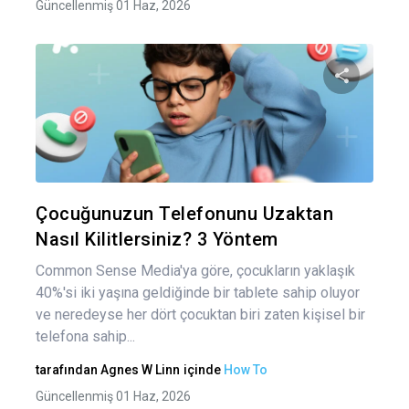
Güncellenmiş 01 Haz, 2026
Bu maka
Twitter
Fa
Çocuğunuzun Telefonunu Uzaktan
Nasıl Kilitlersiniz? 3 Yöntem
Common Sense Media'ya göre, çocukların yaklaşık
40%'si iki yaşına geldiğinde bir tablete sahip oluyor
ve neredeyse her dört çocuktan biri zaten kişisel bir
telefona sahip...
tarafından
Agnes W Linn
içinde
How To
Güncellenmiş 01 Haz, 2026