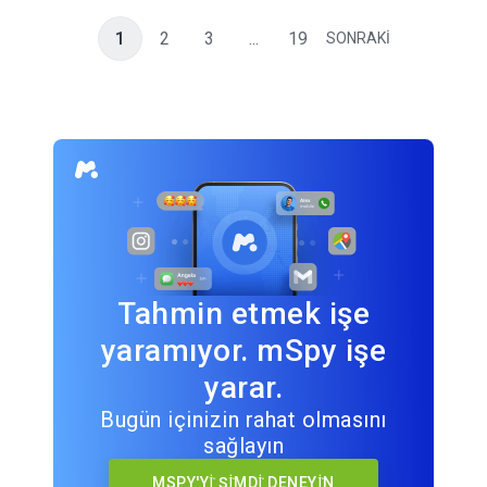
1
2
3
...
19
SONRAKİ
Tahmin etmek işe
yaramıyor. mSpy işe
yarar.
Bugün içinizin rahat olmasını
sağlayın
MSPY'Yİ ŞİMDİ DENEYİN